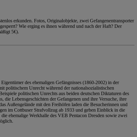
enlos erkunden. Fotos, Originalobjekte, zwei Gefangenentransporter
ngesperrt? Wie erging es ihnen während und nach der Haft? Der
äßigt 5€).
 Eigentümer des ehemaligen Gefängnisses (1860-2002) in der
it politischem Unrecht während der nationalsozialistischen
eispiele politischen Unrechts aus beiden deutschen Diktaturen des
us, die Lebensgeschichten der Gefangenen und ihre Versuche, ihre
das Außengelände mit den Freihöfen laden die Besucherinnen und
en im Cottbuser Strafvollzug ab 1933 und geben Einblick in die
, die ehemalige Werkhalle des VEB Pentacon Dresden sowie zwei
öglich.