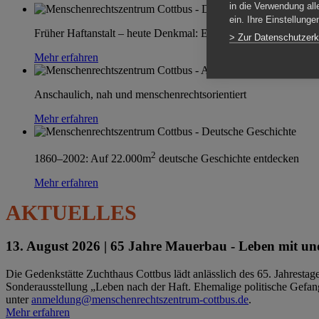
in die Verwendung all
ein. Ihre Einstellung
Früher Haftanstalt – heute Denkmal: Einen Ort im Wandel erle
> Zur Datenschutzerk
Mehr erfahren
Anschaulich, nah und menschenrechtsorientiert
Mehr erfahren
2
1860–2002: Auf 22.000m
deutsche Geschichte entdecken
Mehr erfahren
AKTUELLES
13. August 2026 |
65 Jahre Mauerbau - Leben mit und
Die Gedenkstätte Zuchthaus Cottbus lädt anlässlich des 65. Jahrest
Sonderausstellung „Leben nach der Haft. Ehemalige politische Gefang
unter
anmeldung@menschenrechtszentrum-cottbus.de
.
Mehr erfahren