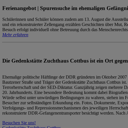
Ferienangebot | Spurensuche im ehemaligen Gefängni
Schülerinnen und Schüler können zudem am 13. August die Ausstellu
und ein rekonstruierter Zellengang erzählen Geschichten über Mut, 
Besuch erfolgt individuell ohne Betreuung durch das Menschenrechtszen
Mehr erfahren
Die Gedenkstätte Zuchthaus Cottbus ist ein Ort gegen
Ehemalige politische Häftlinge der DDR gründeten im Oktober 2007 
Bautzener Straße und Träger der Gedenkstätte Zuchthaus Cottbus ist. 
Terrorherrschaft und der SED-Diktatur. Ganzjährig zeigen mehrere Da
20. Jahrhunderts. Eine besondere Bedeutung kommt dabei Biografien e
Würde selbst unter unwürdigen Bedingungen zu wahren, stehen im Fo
Besucher zur selbständigen Erkundung ein. Fotos, Dokumente, Expon
Verfolgungs- und Repressionsmechanismen des jeweiligen Herrschaf
rekonstruierte DDR-Gefangenentransporter besichtigt werden. Nach A
Besuchen Sie uns!
Gedenkstätte Zuchthaus Cottbus