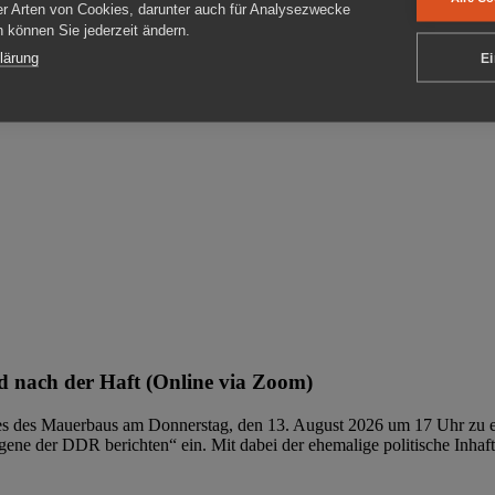
er Arten von Cookies, darunter auch für Analysezwecke
en können Sie jederzeit ändern.
ben
lärung
Ei
 nach der Haft (Online via Zoom)
ages des Mauerbaus am Donnerstag, den 13. August 2026 um 17 Uhr zu e
ene der DDR berichten“ ein. Mit dabei der ehemalige politische Inhaf