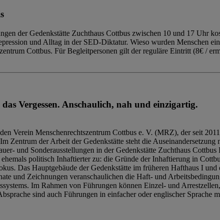
s
ngen der Gedenkstätte Zuchthaus Cottbus zwischen 10 und 17 Uhr kost
Repression und Alltag in der SED-Diktatur. Wieso wurden Menschen ei
trum Cottbus. Für Begleitpersonen gilt der reguläre Eintritt (8€ / erm
 das Vergessen. Anschaulich, nah und einzigartig.
den Verein Menschenrechtszentrum Cottbus e. V. (MRZ), der seit 2011
Im Zentrum der Arbeit der Gedenkstätte steht die Auseinandersetzung m
uer- und Sonderausstellungen in der Gedenkstätte Zuchthaus Cottbus B
hemals politisch Inhaftierter zu: die Gründe der Inhaftierung in Cottb
kus. Das Hauptgebäude der Gedenkstätte im früheren Hafthaus I und 
ate und Zeichnungen veranschaulichen die Haft- und Arbeitsbedingung
tssystems. Im Rahmen von Führungen können Einzel- und Arrestzellen
bsprache sind auch Führungen in einfacher oder englischer Sprache m