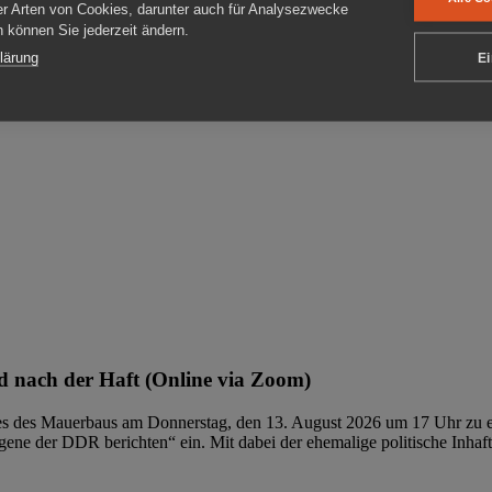
er Arten von Cookies, darunter auch für Analysezwecke
en können Sie jederzeit ändern.
ben
lärung
Ei
 nach der Haft (Online via Zoom)
ages des Mauerbaus am Donnerstag, den 13. August 2026 um 17 Uhr zu e
ene der DDR berichten“ ein. Mit dabei der ehemalige politische Inhaf