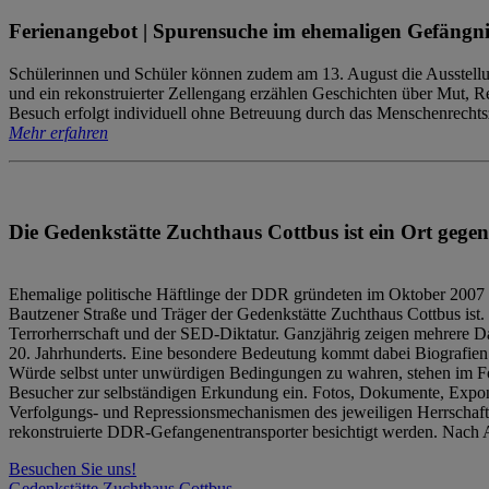
Ferienangebot | Spurensuche im ehemaligen Gefängni
Schülerinnen und Schüler können zudem am 13. August die Ausstellu
und ein rekonstruierter Zellengang erzählen Geschichten über Mut, 
Besuch erfolgt individuell ohne Betreuung durch das Menschenrechtszen
Mehr erfahren
Die Gedenkstätte Zuchthaus Cottbus ist ein Ort gegen
Ehemalige politische Häftlinge der DDR gründeten im Oktober 2007 
Bautzener Straße und Träger der Gedenkstätte Zuchthaus Cottbus ist. 
Terrorherrschaft und der SED-Diktatur. Ganzjährig zeigen mehrere Da
20. Jahrhunderts. Eine besondere Bedeutung kommt dabei Biografien e
Würde selbst unter unwürdigen Bedingungen zu wahren, stehen im Fo
Besucher zur selbständigen Erkundung ein. Fotos, Dokumente, Expon
Verfolgungs- und Repressionsmechanismen des jeweiligen Herrschaf
rekonstruierte DDR-Gefangenentransporter besichtigt werden. Nach A
Besuchen Sie uns!
Gedenkstätte Zuchthaus Cottbus