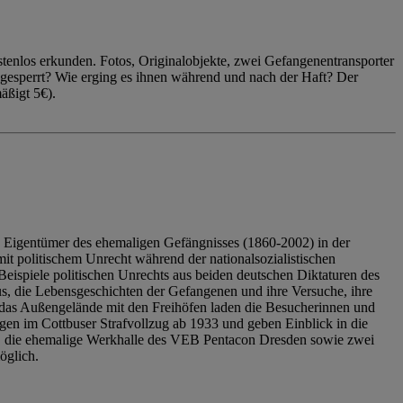
enlos erkunden. Fotos, Originalobjekte, zwei Gefangenentransporter
ngesperrt? Wie erging es ihnen während und nach der Haft? Der
äßigt 5€).
 Eigentümer des ehemaligen Gefängnisses (1860-2002) in der
it politischem Unrecht während der nationalsozialistischen
eispiele politischen Unrechts aus beiden deutschen Diktaturen des
us, die Lebensgeschichten der Gefangenen und ihre Versuche, ihre
das Außengelände mit den Freihöfen laden die Besucherinnen und
en im Cottbuser Strafvollzug ab 1933 und geben Einblick in die
, die ehemalige Werkhalle des VEB Pentacon Dresden sowie zwei
öglich.