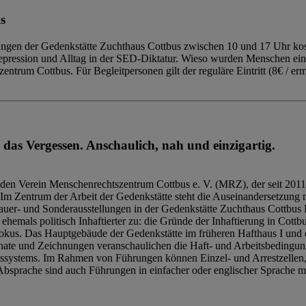
s
ngen der Gedenkstätte Zuchthaus Cottbus zwischen 10 und 17 Uhr kost
Repression und Alltag in der SED-Diktatur. Wieso wurden Menschen ei
trum Cottbus. Für Begleitpersonen gilt der reguläre Eintritt (8€ / erm
 das Vergessen. Anschaulich, nah und einzigartig.
den Verein Menschenrechtszentrum Cottbus e. V. (MRZ), der seit 2011
Im Zentrum der Arbeit der Gedenkstätte steht die Auseinandersetzung m
uer- und Sonderausstellungen in der Gedenkstätte Zuchthaus Cottbus B
hemals politisch Inhaftierter zu: die Gründe der Inhaftierung in Cottb
kus. Das Hauptgebäude der Gedenkstätte im früheren Hafthaus I und 
ate und Zeichnungen veranschaulichen die Haft- und Arbeitsbedingung
tssystems. Im Rahmen von Führungen können Einzel- und Arrestzellen
bsprache sind auch Führungen in einfacher oder englischer Sprache m