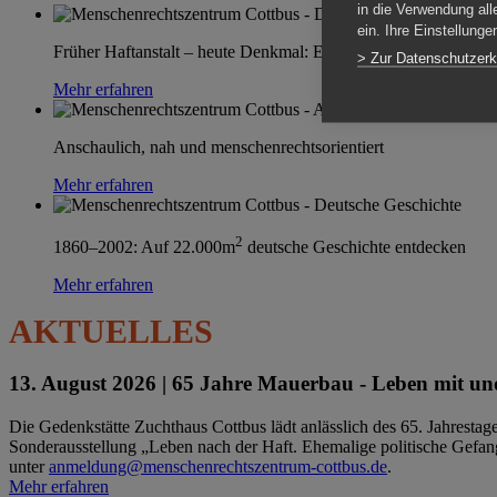
in die Verwendung all
ein. Ihre Einstellung
Früher Haftanstalt – heute Denkmal: Einen Ort im Wandel erle
> Zur Datenschutzerk
Mehr erfahren
Anschaulich, nah und menschenrechtsorientiert
Mehr erfahren
2
1860–2002: Auf 22.000m
deutsche Geschichte entdecken
Mehr erfahren
AKTUELLES
13. August 2026 |
65 Jahre Mauerbau - Leben mit und
Die Gedenkstätte Zuchthaus Cottbus lädt anlässlich des 65. Jahrest
Sonderausstellung „Leben nach der Haft. Ehemalige politische Gefang
unter
anmeldung@menschenrechtszentrum-cottbus.de
.
Mehr erfahren