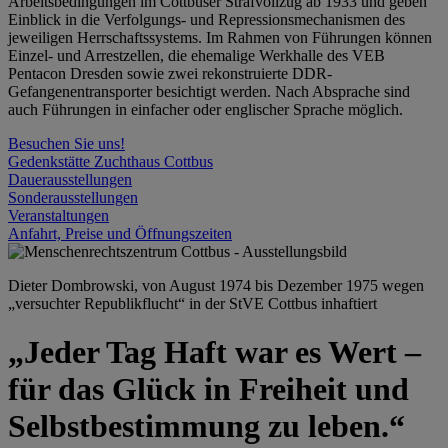
Arbeitsbedingungen im Cottbuser Strafvollzug ab 1933 und geben
Einblick in die Verfolgungs- und Repressionsmechanismen des
jeweiligen Herrschaftssystems. Im Rahmen von Führungen können
Einzel- und Arrestzellen, die ehemalige Werkhalle des VEB
Pentacon Dresden sowie zwei rekonstruierte DDR-
Gefangenentransporter besichtigt werden. Nach Absprache sind
auch Führungen in einfacher oder englischer Sprache möglich.
Besuchen Sie uns!
Gedenkstätte Zuchthaus Cottbus
Dauerausstellungen
Sonderausstellungen
Veranstaltungen
Anfahrt, Preise und Öffnungszeiten
Dieter Dombrowski, von August 1974 bis Dezember 1975 wegen
„versuchter Republikflucht“ in der StVE Cottbus inhaftiert
„Jeder Tag Haft war es Wert –
für das Glück in Freiheit und
Selbstbestimmung zu leben.“