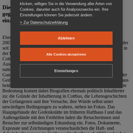
klicken, willigen Sie in die Verwendung aller Arten von
Die Gedenkstätte Zuchthaus Cottbus ist ein Ort
Cookies, darunter auch für Analysezwecke ein. Ihre
gegen das Vergessen. Anschaulich, nah und
Einstellungen können Sie jederzeit ändern.
einzigartig.
> Zur Datenschutzerklärung
Ehemalige politische Häftlinge der DDR gründeten im Oktober
Ablehnen
2007 den Verein Menschenrechtszentrum Cottbus e. V. (MRZ), der
seit 2011 Eigentümer des ehemaligen Gefängnisses (1860-2002) in
der Bautzener Straße und Träger der Gedenkstätte Zuchthaus
Alle Cookies akzeptieren
Cottbus ist. Im Zentrum der Arbeit der Gedenkstätte steht die
Auseinandersetzung mit politischem Unrecht während der
nationalsozialistischen Terrorherrschaft und der SED-Diktatur.
Einstellungen
Ganzjährig zeigen mehrere Dauer- und Sonderausstellungen in der
Gedenkstätte Zuchthaus Cottbus Beispiele politischen Unrechts aus
beiden deutschen Diktaturen des 20. Jahrhunderts. Eine besondere
Bedeutung kommt dabei Biografien ehemals politisch Inhaftierter
zu: die Gründe der Inhaftierung in Cottbus, die Lebensgeschichten
der Gefangenen und ihre Versuche, ihre Würde selbst unter
unwürdigen Bedingungen zu wahren, stehen im Fokus. Das
Hauptgebäude der Gedenkstätte im früheren Hafthaus I und das
Außengelände mit den Freihöfen laden die Besucherinnen und
Besucher zur selbständigen Erkundung ein. Fotos, Dokumente,
Exponate und Zeichnungen veranschaulichen die Haft- und