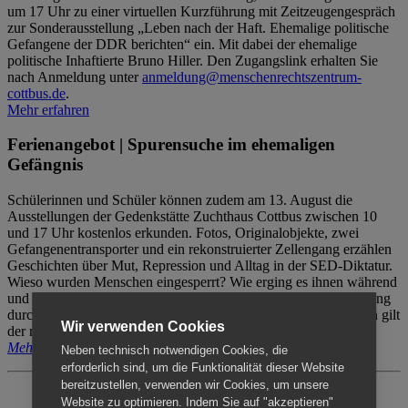
um 17 Uhr zu einer virtuellen Kurzführung mit Zeitzeugengespräch
zur Sonderausstellung „Leben nach der Haft. Ehemalige politische
Gefangene der DDR berichten“ ein. Mit dabei der ehemalige
politische Inhaftierte Bruno Hiller. Den Zugangslink erhalten Sie
nach Anmeldung unter
anmeldung@menschenrechtszentrum-
cottbus.de
.
Mehr erfahren
Ferienangebot | Spurensuche im ehemaligen
Gefängnis
Schülerinnen und Schüler können zudem am 13. August die
Ausstellungen der Gedenkstätte Zuchthaus Cottbus zwischen 10
und 17 Uhr kostenlos erkunden. Fotos, Originalobjekte, zwei
Gefangenentransporter und ein rekonstruierter Zellengang erzählen
Geschichten über Mut, Repression und Alltag in der SED-Diktatur.
Wieso wurden Menschen eingesperrt? Wie erging es ihnen während
und nach der Haft? Der Besuch erfolgt individuell ohne Betreuung
durch das Menschenrechtszentrum Cottbus. Für Begleitpersonen gilt
Wir verwenden Cookies
der reguläre Eintritt (8€ / ermäßigt 5€).
Mehr erfahren
Neben technisch notwendigen Cookies, die
erforderlich sind, um die Funktionalität dieser Website
bereitzustellen, verwenden wir Cookies, um unsere
Website zu optimieren. Indem Sie auf "akzeptieren"