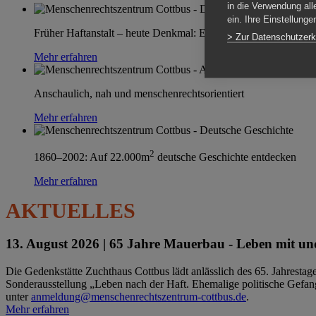
in die Verwendung all
ein. Ihre Einstellung
Früher Haftanstalt – heute Denkmal: Einen Ort im Wandel erle
> Zur Datenschutzerk
Mehr erfahren
Anschaulich, nah und menschenrechtsorientiert
Mehr erfahren
2
1860–2002: Auf 22.000m
deutsche Geschichte entdecken
Mehr erfahren
AKTUELLES
13. August 2026 |
65 Jahre Mauerbau - Leben mit und
Die Gedenkstätte Zuchthaus Cottbus lädt anlässlich des 65. Jahrest
Sonderausstellung „Leben nach der Haft. Ehemalige politische Gefang
unter
anmeldung@menschenrechtszentrum-cottbus.de
.
Mehr erfahren