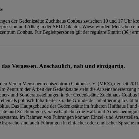
s
ngen der Gedenkstätte Zuchthaus Cottbus zwischen 10 und 17 Uhr kost
Repression und Alltag in der SED-Diktatur. Wieso wurden Menschen ei
trum Cottbus. Für Begleitpersonen gilt der reguläre Eintritt (8€ / erm
 das Vergessen. Anschaulich, nah und einzigartig.
den Verein Menschenrechtszentrum Cottbus e. V. (MRZ), der seit 2011
Im Zentrum der Arbeit der Gedenkstätte steht die Auseinandersetzung m
uer- und Sonderausstellungen in der Gedenkstätte Zuchthaus Cottbus B
hemals politisch Inhaftierter zu: die Gründe der Inhaftierung in Cottb
kus. Das Hauptgebäude der Gedenkstätte im früheren Hafthaus I und 
ate und Zeichnungen veranschaulichen die Haft- und Arbeitsbedingung
tssystems. Im Rahmen von Führungen können Einzel- und Arrestzellen
bsprache sind auch Führungen in einfacher oder englischer Sprache m