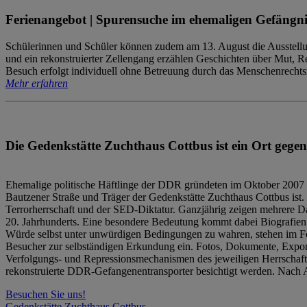
Ferienangebot | Spurensuche im ehemaligen Gefängni
Schülerinnen und Schüler können zudem am 13. August die Ausstellu
und ein rekonstruierter Zellengang erzählen Geschichten über Mut, 
Besuch erfolgt individuell ohne Betreuung durch das Menschenrechtszen
Mehr erfahren
Die Gedenkstätte Zuchthaus Cottbus ist ein Ort gegen
Ehemalige politische Häftlinge der DDR gründeten im Oktober 2007 
Bautzener Straße und Träger der Gedenkstätte Zuchthaus Cottbus ist. 
Terrorherrschaft und der SED-Diktatur. Ganzjährig zeigen mehrere Da
20. Jahrhunderts. Eine besondere Bedeutung kommt dabei Biografien e
Würde selbst unter unwürdigen Bedingungen zu wahren, stehen im Fo
Besucher zur selbständigen Erkundung ein. Fotos, Dokumente, Expon
Verfolgungs- und Repressionsmechanismen des jeweiligen Herrschaf
rekonstruierte DDR-Gefangenentransporter besichtigt werden. Nach A
Besuchen Sie uns!
Gedenkstätte Zuchthaus Cottbus