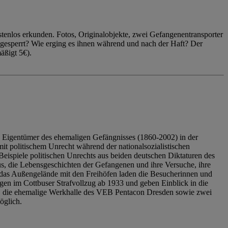
enlos erkunden. Fotos, Originalobjekte, zwei Gefangenentransporter
ngesperrt? Wie erging es ihnen während und nach der Haft? Der
äßigt 5€).
 Eigentümer des ehemaligen Gefängnisses (1860-2002) in der
it politischem Unrecht während der nationalsozialistischen
eispiele politischen Unrechts aus beiden deutschen Diktaturen des
us, die Lebensgeschichten der Gefangenen und ihre Versuche, ihre
das Außengelände mit den Freihöfen laden die Besucherinnen und
en im Cottbuser Strafvollzug ab 1933 und geben Einblick in die
, die ehemalige Werkhalle des VEB Pentacon Dresden sowie zwei
öglich.