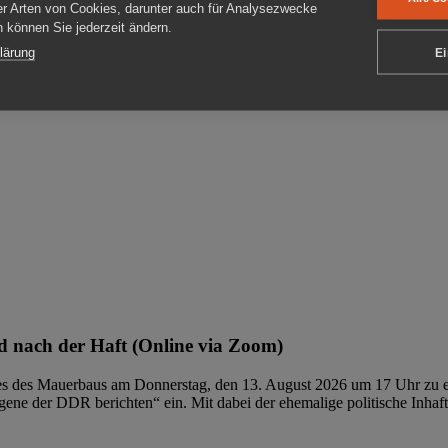
er Arten von Cookies, darunter auch für Analysezwecke
en können Sie jederzeit ändern.
ben
lärung
Ei
 nach der Haft (Online via Zoom)
ages des Mauerbaus am Donnerstag, den 13. August 2026 um 17 Uhr zu e
ene der DDR berichten“ ein. Mit dabei der ehemalige politische Inhaf