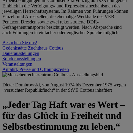
Arbeitsbedingungen im Cottbuser Strafvollzug ab 1933 und geben
Einblick in die Verfolgungs- und Repressionsmechanismen des
jeweiligen Herrschaftssystems. Im Rahmen von Führungen können
Einzel- und Arrestzellen, die ehemalige Werkhalle des VEB
Pentacon Dresden sowie zwei rekonstruierte DDR-
Gefangenentransporter besichtigt werden. Nach Absprache sind
auch Führungen in einfacher oder englischer Sprache möglich.
Besuchen Sie uns!
Gedenkstätte Zuchthaus Cottbus
Dauerausstellungen
Sonderausstellungen
Veranstaltungen
Anfahrt, Preise und Öffnungszeiten
Dieter Dombrowski, von August 1974 bis Dezember 1975 wegen
„versuchter Republikflucht“ in der StVE Cottbus inhaftiert
„Jeder Tag Haft war es Wert –
für das Glück in Freiheit und
Selbstbestimmung zu leben.“