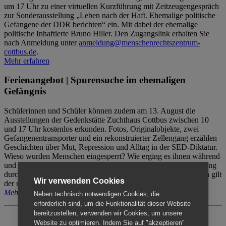
um 17 Uhr zu einer virtuellen Kurzführung mit Zeitzeugengespräch
zur Sonderausstellung „Leben nach der Haft. Ehemalige politische
Gefangene der DDR berichten“ ein. Mit dabei der ehemalige
politische Inhaftierte Bruno Hiller. Den Zugangslink erhalten Sie
nach Anmeldung unter
anmeldung@menschenrechtszentrum-
cottbus.de
.
Mehr erfahren
Ferienangebot | Spurensuche im ehemaligen
Gefängnis
Schülerinnen und Schüler können zudem am 13. August die
Ausstellungen der Gedenkstätte Zuchthaus Cottbus zwischen 10
und 17 Uhr kostenlos erkunden. Fotos, Originalobjekte, zwei
Gefangenentransporter und ein rekonstruierter Zellengang erzählen
Geschichten über Mut, Repression und Alltag in der SED-Diktatur.
Wieso wurden Menschen eingesperrt? Wie erging es ihnen während
und nach der Haft? Der Besuch erfolgt individuell ohne Betreuung
durch das Menschenrechtszentrum Cottbus. Für Begleitpersonen gilt
Wir verwenden Cookies
der reguläre Eintritt (8€ / ermäßigt 5€).
Mehr erfahren
Neben technisch notwendigen Cookies, die
erforderlich sind, um die Funktionalität dieser Website
bereitzustellen, verwenden wir Cookies, um unsere
Website zu optimieren. Indem Sie auf "akzeptieren"