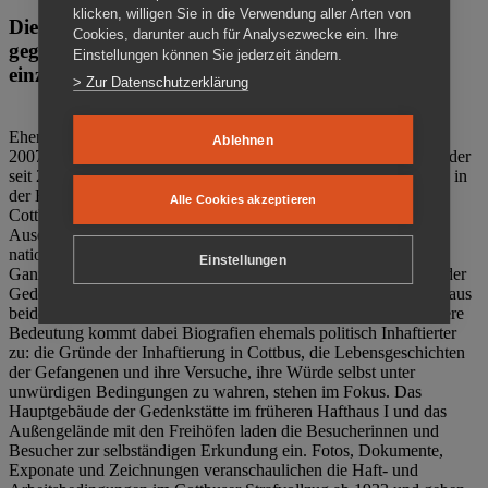
klicken, willigen Sie in die Verwendung aller Arten von
Die Gedenkstätte Zuchthaus Cottbus ist ein Ort
Cookies, darunter auch für Analysezwecke ein. Ihre
gegen das Vergessen. Anschaulich, nah und
Einstellungen können Sie jederzeit ändern.
einzigartig.
> Zur Datenschutzerklärung
Ehemalige politische Häftlinge der DDR gründeten im Oktober
Ablehnen
2007 den Verein Menschenrechtszentrum Cottbus e. V. (MRZ), der
seit 2011 Eigentümer des ehemaligen Gefängnisses (1860-2002) in
der Bautzener Straße und Träger der Gedenkstätte Zuchthaus
Alle Cookies akzeptieren
Cottbus ist. Im Zentrum der Arbeit der Gedenkstätte steht die
Auseinandersetzung mit politischem Unrecht während der
nationalsozialistischen Terrorherrschaft und der SED-Diktatur.
Einstellungen
Ganzjährig zeigen mehrere Dauer- und Sonderausstellungen in der
Gedenkstätte Zuchthaus Cottbus Beispiele politischen Unrechts aus
beiden deutschen Diktaturen des 20. Jahrhunderts. Eine besondere
Bedeutung kommt dabei Biografien ehemals politisch Inhaftierter
zu: die Gründe der Inhaftierung in Cottbus, die Lebensgeschichten
der Gefangenen und ihre Versuche, ihre Würde selbst unter
unwürdigen Bedingungen zu wahren, stehen im Fokus. Das
Hauptgebäude der Gedenkstätte im früheren Hafthaus I und das
Außengelände mit den Freihöfen laden die Besucherinnen und
Besucher zur selbständigen Erkundung ein. Fotos, Dokumente,
Exponate und Zeichnungen veranschaulichen die Haft- und