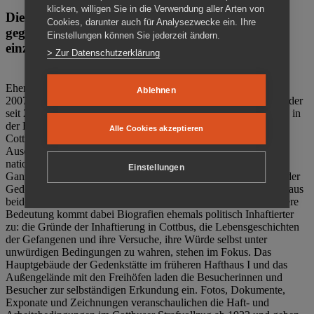
klicken, willigen Sie in die Verwendung aller Arten von
Die Gedenkstätte Zuchthaus Cottbus ist ein Ort
Cookies, darunter auch für Analysezwecke ein. Ihre
gegen das Vergessen. Anschaulich, nah und
Einstellungen können Sie jederzeit ändern.
einzigartig.
> Zur Datenschutzerklärung
Ehemalige politische Häftlinge der DDR gründeten im Oktober
Ablehnen
2007 den Verein Menschenrechtszentrum Cottbus e. V. (MRZ), der
seit 2011 Eigentümer des ehemaligen Gefängnisses (1860-2002) in
der Bautzener Straße und Träger der Gedenkstätte Zuchthaus
Alle Cookies akzeptieren
Cottbus ist. Im Zentrum der Arbeit der Gedenkstätte steht die
Auseinandersetzung mit politischem Unrecht während der
nationalsozialistischen Terrorherrschaft und der SED-Diktatur.
Einstellungen
Ganzjährig zeigen mehrere Dauer- und Sonderausstellungen in der
Gedenkstätte Zuchthaus Cottbus Beispiele politischen Unrechts aus
beiden deutschen Diktaturen des 20. Jahrhunderts. Eine besondere
Bedeutung kommt dabei Biografien ehemals politisch Inhaftierter
zu: die Gründe der Inhaftierung in Cottbus, die Lebensgeschichten
der Gefangenen und ihre Versuche, ihre Würde selbst unter
unwürdigen Bedingungen zu wahren, stehen im Fokus. Das
Hauptgebäude der Gedenkstätte im früheren Hafthaus I und das
Außengelände mit den Freihöfen laden die Besucherinnen und
Besucher zur selbständigen Erkundung ein. Fotos, Dokumente,
Exponate und Zeichnungen veranschaulichen die Haft- und