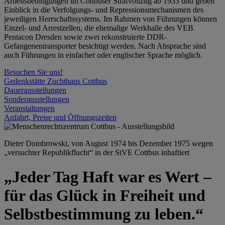
Arbeitsbedingungen im Cottbuser Strafvollzug ab 1933 und geben
Einblick in die Verfolgungs- und Repressionsmechanismen des
jeweiligen Herrschaftssystems. Im Rahmen von Führungen können
Einzel- und Arrestzellen, die ehemalige Werkhalle des VEB
Pentacon Dresden sowie zwei rekonstruierte DDR-
Gefangenentransporter besichtigt werden. Nach Absprache sind
auch Führungen in einfacher oder englischer Sprache möglich.
Besuchen Sie uns!
Gedenkstätte Zuchthaus Cottbus
Dauerausstellungen
Sonderausstellungen
Veranstaltungen
Anfahrt, Preise und Öffnungszeiten
Dieter Dombrowski, von August 1974 bis Dezember 1975 wegen
„versuchter Republikflucht“ in der StVE Cottbus inhaftiert
„Jeder Tag Haft war es Wert –
für das Glück in Freiheit und
Selbstbestimmung zu leben.“