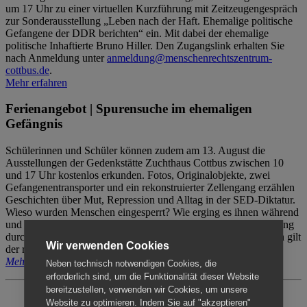
um 17 Uhr zu einer virtuellen Kurzführung mit Zeitzeugengespräch
zur Sonderausstellung „Leben nach der Haft. Ehemalige politische
Gefangene der DDR berichten“ ein. Mit dabei der ehemalige
politische Inhaftierte Bruno Hiller. Den Zugangslink erhalten Sie
nach Anmeldung unter
anmeldung@menschenrechtszentrum-
cottbus.de
.
Mehr erfahren
Ferienangebot | Spurensuche im ehemaligen
Gefängnis
Schülerinnen und Schüler können zudem am 13. August die
Ausstellungen der Gedenkstätte Zuchthaus Cottbus zwischen 10
und 17 Uhr kostenlos erkunden. Fotos, Originalobjekte, zwei
Gefangenentransporter und ein rekonstruierter Zellengang erzählen
Geschichten über Mut, Repression und Alltag in der SED-Diktatur.
Wieso wurden Menschen eingesperrt? Wie erging es ihnen während
und nach der Haft? Der Besuch erfolgt individuell ohne Betreuung
durch das Menschenrechtszentrum Cottbus. Für Begleitpersonen gilt
Wir verwenden Cookies
der reguläre Eintritt (8€ / ermäßigt 5€).
Mehr erfahren
Neben technisch notwendigen Cookies, die
erforderlich sind, um die Funktionalität dieser Website
bereitzustellen, verwenden wir Cookies, um unsere
Website zu optimieren. Indem Sie auf "akzeptieren"