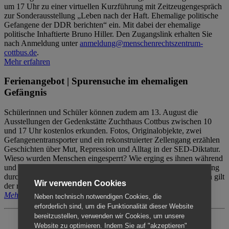
um 17 Uhr zu einer virtuellen Kurzführung mit Zeitzeugengespräch
zur Sonderausstellung „Leben nach der Haft. Ehemalige politische
Gefangene der DDR berichten“ ein. Mit dabei der ehemalige
politische Inhaftierte Bruno Hiller. Den Zugangslink erhalten Sie
nach Anmeldung unter
anmeldung@menschenrechtszentrum-
cottbus.de
.
Mehr erfahren
Ferienangebot | Spurensuche im ehemaligen
Gefängnis
Schülerinnen und Schüler können zudem am 13. August die
Ausstellungen der Gedenkstätte Zuchthaus Cottbus zwischen 10
und 17 Uhr kostenlos erkunden. Fotos, Originalobjekte, zwei
Gefangenentransporter und ein rekonstruierter Zellengang erzählen
Geschichten über Mut, Repression und Alltag in der SED-Diktatur.
Wieso wurden Menschen eingesperrt? Wie erging es ihnen während
und nach der Haft? Der Besuch erfolgt individuell ohne Betreuung
durch das Menschenrechtszentrum Cottbus. Für Begleitpersonen gilt
Wir verwenden Cookies
der reguläre Eintritt (8€ / ermäßigt 5€).
Mehr erfahren
Neben technisch notwendigen Cookies, die
erforderlich sind, um die Funktionalität dieser Website
bereitzustellen, verwenden wir Cookies, um unsere
Website zu optimieren. Indem Sie auf "akzeptieren"