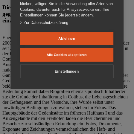
klicken, willigen Sie in die Verwendung aller Arten von
Die Gedenkstätte Zuchthaus Cottbus ist ein Ort
Cookies, darunter auch für Analysezwecke ein. Ihre
gegen das Vergessen. Anschaulich, nah und
Einstellungen können Sie jederzeit ändern.
einzigartig.
> Zur Datenschutzerklärung
Ehemalige politische Häftlinge der DDR gründeten im Oktober
Ablehnen
2007 den Verein Menschenrechtszentrum Cottbus e. V. (MRZ), der
seit 2011 Eigentümer des ehemaligen Gefängnisses (1860-2002) in
der Bautzener Straße und Träger der Gedenkstätte Zuchthaus
Alle Cookies akzeptieren
Cottbus ist. Im Zentrum der Arbeit der Gedenkstätte steht die
Auseinandersetzung mit politischem Unrecht während der
nationalsozialistischen Terrorherrschaft und der SED-Diktatur.
Einstellungen
Ganzjährig zeigen mehrere Dauer- und Sonderausstellungen in der
Gedenkstätte Zuchthaus Cottbus Beispiele politischen Unrechts aus
beiden deutschen Diktaturen des 20. Jahrhunderts. Eine besondere
Bedeutung kommt dabei Biografien ehemals politisch Inhaftierter
zu: die Gründe der Inhaftierung in Cottbus, die Lebensgeschichten
der Gefangenen und ihre Versuche, ihre Würde selbst unter
unwürdigen Bedingungen zu wahren, stehen im Fokus. Das
Hauptgebäude der Gedenkstätte im früheren Hafthaus I und das
Außengelände mit den Freihöfen laden die Besucherinnen und
Besucher zur selbständigen Erkundung ein. Fotos, Dokumente,
Exponate und Zeichnungen veranschaulichen die Haft- und