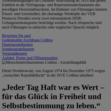
Arbeitsbedingungen im Cottbuser Strafvollzug ab 1933 und geben
Einblick in die Verfolgungs- und Repressionsmechanismen des
jeweiligen Herrschaftssystems. Im Rahmen von Führungen können
Einzel- und Arrestzellen, die ehemalige Werkhalle des VEB
Pentacon Dresden sowie zwei rekonstruierte DDR-
Gefangenentransporter besichtigt werden. Nach Absprache sind
auch Führungen in einfacher oder englischer Sprache möglich.
Besuchen Sie uns!
Gedenkstätte Zuchthaus Cottbus
Dauerausstellungen
Sonderausstellungen
Veranstaltungen
Anfahrt, Preise und Öffnungszeiten
Dieter Dombrowski, von August 1974 bis Dezember 1975 wegen
„versuchter Republikflucht“ in der StVE Cottbus inhaftiert
„Jeder Tag Haft war es Wert –
für das Glück in Freiheit und
Selbstbestimmung zu leben.“