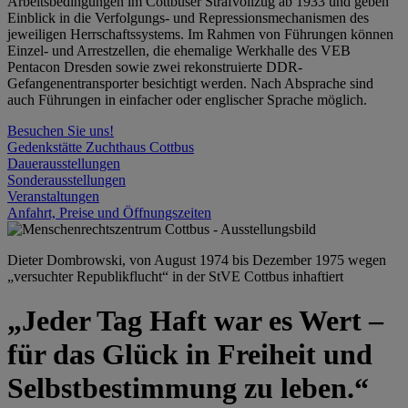
Arbeitsbedingungen im Cottbuser Strafvollzug ab 1933 und geben
Einblick in die Verfolgungs- und Repressionsmechanismen des
jeweiligen Herrschaftssystems. Im Rahmen von Führungen können
Einzel- und Arrestzellen, die ehemalige Werkhalle des VEB
Pentacon Dresden sowie zwei rekonstruierte DDR-
Gefangenentransporter besichtigt werden. Nach Absprache sind
auch Führungen in einfacher oder englischer Sprache möglich.
Besuchen Sie uns!
Gedenkstätte Zuchthaus Cottbus
Dauerausstellungen
Sonderausstellungen
Veranstaltungen
Anfahrt, Preise und Öffnungszeiten
Dieter Dombrowski, von August 1974 bis Dezember 1975 wegen
„versuchter Republikflucht“ in der StVE Cottbus inhaftiert
„Jeder Tag Haft war es Wert –
für das Glück in Freiheit und
Selbstbestimmung zu leben.“