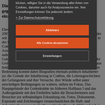
klicken, willigen Sie in die Verwendung aller Arten von
Die Gedenkstätte Zuchthaus Cottbus ist ein Ort
Cookies, darunter auch für Analysezwecke ein. Ihre
gegen das Vergessen. Anschaulich, nah und
Einstellungen können Sie jederzeit ändern.
einzigartig.
> Zur Datenschutzerklärung
Ehemalige politische Häftlinge der DDR gründeten im Oktober
Ablehnen
2007 den Verein Menschenrechtszentrum Cottbus e. V. (MRZ), der
seit 2011 Eigentümer des ehemaligen Gefängnisses (1860-2002) in
der Bautzener Straße und Träger der Gedenkstätte Zuchthaus
Alle Cookies akzeptieren
Cottbus ist. Im Zentrum der Arbeit der Gedenkstätte steht die
Auseinandersetzung mit politischem Unrecht während der
nationalsozialistischen Terrorherrschaft und der SED-Diktatur.
Einstellungen
Ganzjährig zeigen mehrere Dauer- und Sonderausstellungen in der
Gedenkstätte Zuchthaus Cottbus Beispiele politischen Unrechts aus
beiden deutschen Diktaturen des 20. Jahrhunderts. Eine besondere
Bedeutung kommt dabei Biografien ehemals politisch Inhaftierter
zu: die Gründe der Inhaftierung in Cottbus, die Lebensgeschichten
der Gefangenen und ihre Versuche, ihre Würde selbst unter
unwürdigen Bedingungen zu wahren, stehen im Fokus. Das
Hauptgebäude der Gedenkstätte im früheren Hafthaus I und das
Außengelände mit den Freihöfen laden die Besucherinnen und
Besucher zur selbständigen Erkundung ein. Fotos, Dokumente,
Exponate und Zeichnungen veranschaulichen die Haft- und