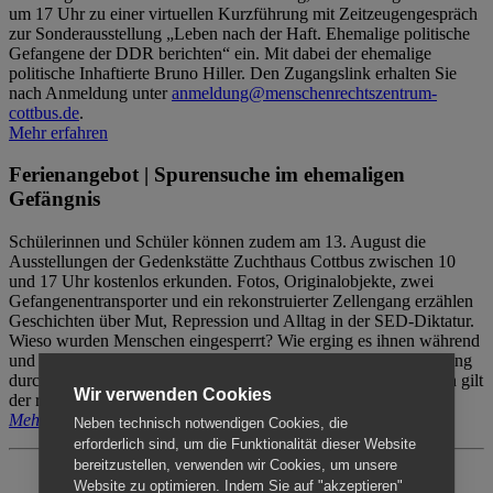
um 17 Uhr zu einer virtuellen Kurzführung mit Zeitzeugengespräch
zur Sonderausstellung „Leben nach der Haft. Ehemalige politische
Gefangene der DDR berichten“ ein. Mit dabei der ehemalige
politische Inhaftierte Bruno Hiller. Den Zugangslink erhalten Sie
nach Anmeldung unter
anmeldung@menschenrechtszentrum-
cottbus.de
.
Mehr erfahren
Ferienangebot | Spurensuche im ehemaligen
Gefängnis
Schülerinnen und Schüler können zudem am 13. August die
Ausstellungen der Gedenkstätte Zuchthaus Cottbus zwischen 10
und 17 Uhr kostenlos erkunden. Fotos, Originalobjekte, zwei
Gefangenentransporter und ein rekonstruierter Zellengang erzählen
Geschichten über Mut, Repression und Alltag in der SED-Diktatur.
Wieso wurden Menschen eingesperrt? Wie erging es ihnen während
und nach der Haft? Der Besuch erfolgt individuell ohne Betreuung
durch das Menschenrechtszentrum Cottbus. Für Begleitpersonen gilt
Wir verwenden Cookies
der reguläre Eintritt (8€ / ermäßigt 5€).
Mehr erfahren
Neben technisch notwendigen Cookies, die
erforderlich sind, um die Funktionalität dieser Website
bereitzustellen, verwenden wir Cookies, um unsere
Website zu optimieren. Indem Sie auf "akzeptieren"