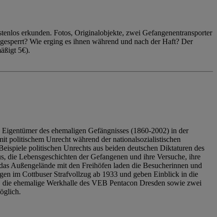
enlos erkunden. Fotos, Originalobjekte, zwei Gefangenentransporter
ngesperrt? Wie erging es ihnen während und nach der Haft? Der
äßigt 5€).
 Eigentümer des ehemaligen Gefängnisses (1860-2002) in der
it politischem Unrecht während der nationalsozialistischen
eispiele politischen Unrechts aus beiden deutschen Diktaturen des
us, die Lebensgeschichten der Gefangenen und ihre Versuche, ihre
das Außengelände mit den Freihöfen laden die Besucherinnen und
en im Cottbuser Strafvollzug ab 1933 und geben Einblick in die
, die ehemalige Werkhalle des VEB Pentacon Dresden sowie zwei
öglich.