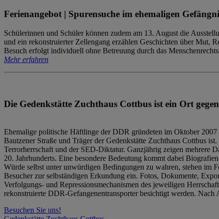
Ferienangebot | Spurensuche im ehemaligen Gefängni
Schülerinnen und Schüler können zudem am 13. August die Ausstellu
und ein rekonstruierter Zellengang erzählen Geschichten über Mut, 
Besuch erfolgt individuell ohne Betreuung durch das Menschenrechtszen
Mehr erfahren
Die Gedenkstätte Zuchthaus Cottbus ist ein Ort gegen
Ehemalige politische Häftlinge der DDR gründeten im Oktober 2007 
Bautzener Straße und Träger der Gedenkstätte Zuchthaus Cottbus ist. 
Terrorherrschaft und der SED-Diktatur. Ganzjährig zeigen mehrere Da
20. Jahrhunderts. Eine besondere Bedeutung kommt dabei Biografien e
Würde selbst unter unwürdigen Bedingungen zu wahren, stehen im Fo
Besucher zur selbständigen Erkundung ein. Fotos, Dokumente, Expon
Verfolgungs- und Repressionsmechanismen des jeweiligen Herrschaf
rekonstruierte DDR-Gefangenentransporter besichtigt werden. Nach A
Besuchen Sie uns!
Gedenkstätte Zuchthaus Cottbus