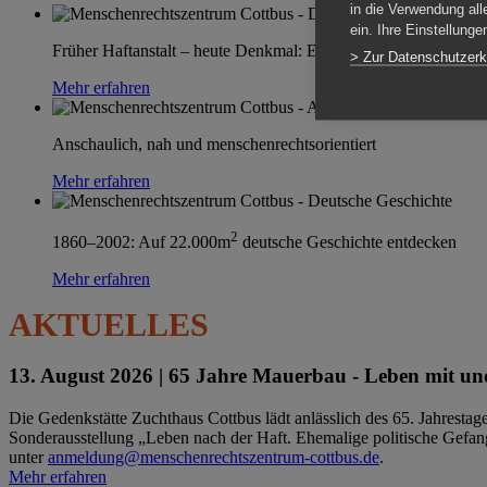
in die Verwendung all
ein. Ihre Einstellung
Früher Haftanstalt – heute Denkmal: Einen Ort im Wandel erle
> Zur Datenschutzerk
Mehr erfahren
Anschaulich, nah und menschenrechtsorientiert
Mehr erfahren
2
1860–2002: Auf 22.000m
deutsche Geschichte entdecken
Mehr erfahren
AKTUELLES
13. August 2026 |
65 Jahre Mauerbau - Leben mit und
Die Gedenkstätte Zuchthaus Cottbus lädt anlässlich des 65. Jahrest
Sonderausstellung „Leben nach der Haft. Ehemalige politische Gefang
unter
anmeldung@menschenrechtszentrum-cottbus.de
.
Mehr erfahren