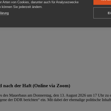
er Arten von Cookies, darunter auch für Analysezwecke
en können Sie jederzeit ändern.
ben
lärung
Ei
 nach der Haft (Online via Zoom)
ages des Mauerbaus am Donnerstag, den 13. August 2026 um 17 Uhr zu e
ene der DDR berichten“ ein. Mit dabei der ehemalige politische Inhaf