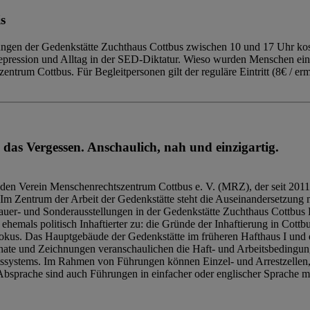
s
ngen der Gedenkstätte Zuchthaus Cottbus zwischen 10 und 17 Uhr kost
Repression und Alltag in der SED-Diktatur. Wieso wurden Menschen ei
trum Cottbus. Für Begleitpersonen gilt der reguläre Eintritt (8€ / erm
 das Vergessen. Anschaulich, nah und einzigartig.
den Verein Menschenrechtszentrum Cottbus e. V. (MRZ), der seit 2011
Im Zentrum der Arbeit der Gedenkstätte steht die Auseinandersetzung m
uer- und Sonderausstellungen in der Gedenkstätte Zuchthaus Cottbus B
hemals politisch Inhaftierter zu: die Gründe der Inhaftierung in Cottb
kus. Das Hauptgebäude der Gedenkstätte im früheren Hafthaus I und 
ate und Zeichnungen veranschaulichen die Haft- und Arbeitsbedingung
tssystems. Im Rahmen von Führungen können Einzel- und Arrestzellen
bsprache sind auch Führungen in einfacher oder englischer Sprache m