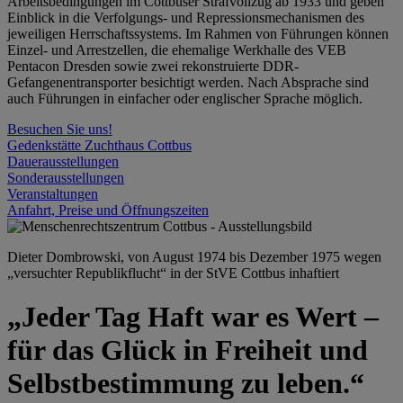
Arbeitsbedingungen im Cottbuser Strafvollzug ab 1933 und geben
Einblick in die Verfolgungs- und Repressionsmechanismen des
jeweiligen Herrschaftssystems. Im Rahmen von Führungen können
Einzel- und Arrestzellen, die ehemalige Werkhalle des VEB
Pentacon Dresden sowie zwei rekonstruierte DDR-
Gefangenentransporter besichtigt werden. Nach Absprache sind
auch Führungen in einfacher oder englischer Sprache möglich.
Besuchen Sie uns!
Gedenkstätte Zuchthaus Cottbus
Dauerausstellungen
Sonderausstellungen
Veranstaltungen
Anfahrt, Preise und Öffnungszeiten
Dieter Dombrowski, von August 1974 bis Dezember 1975 wegen
„versuchter Republikflucht“ in der StVE Cottbus inhaftiert
„Jeder Tag Haft war es Wert –
für das Glück in Freiheit und
Selbstbestimmung zu leben.“