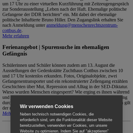
um 17 Uhr zu einer virtuellen Kurzführung mit Zeitzeugengespräch
zur Sonderausstellung „Leben nach der Haft. Ehemalige politische
Gefangene der DDR berichten“ ein. Mit dabei der ehemalige
politische Inhaftierte Bruno Hiller. Den Zugangslink erhalten Sie
nach Anmeldung unter
anmeldung@menschenrechtszentrum-
cottbus.de
.
Mehr erfahren
Ferienangebot | Spurensuche im ehemaligen
Gefängnis
Schülerinnen und Schüler können zudem am 13. August die
Ausstellungen der Gedenkstätte Zuchthaus Cottbus zwischen 10
und 17 Uhr kostenlos erkunden. Fotos, Originalobjekte, zwei
Gefangenentransporter und ein rekonstruierter Zellengang erzählen
Geschichten über Mut, Repression und Alltag in der SED-Diktatur.
Wieso wurden Menschen eingesperrt? Wie erging es ihnen während
und nach der Haft? Der Besuch erfolgt individuell ohne Betreuung
durch das Menschenrechtszentrum Cottbus. Für Begleitpersonen gilt
Wir verwenden Cookies
der reguläre Eintritt (8€ / ermäßigt 5€).
Mehr erfahren
Neben technisch notwendigen Cookies, die
erforderlich sind, um die Funktionalität dieser Website
bereitzustellen, verwenden wir Cookies, um unsere
Website zu optimieren. Indem Sie auf "akzeptieren"