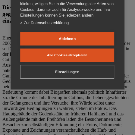
klicken, willigen Sie in die Verwendung aller Arten von
Die Gedenkstätte Zuchthaus Cottbus ist ein Ort
Cookies, darunter auch für Analysezwecke ein. Ihre
gegen das Vergessen. Anschaulich, nah und
Einstellungen können Sie jederzeit ändern.
einzigartig.
> Zur Datenschutzerklärung
Ehemalige politische Häftlinge der DDR gründeten im Oktober
Ablehnen
2007 den Verein Menschenrechtszentrum Cottbus e. V. (MRZ), der
seit 2011 Eigentümer des ehemaligen Gefängnisses (1860-2002) in
der Bautzener Straße und Träger der Gedenkstätte Zuchthaus
Alle Cookies akzeptieren
Cottbus ist. Im Zentrum der Arbeit der Gedenkstätte steht die
Auseinandersetzung mit politischem Unrecht während der
nationalsozialistischen Terrorherrschaft und der SED-Diktatur.
Einstellungen
Ganzjährig zeigen mehrere Dauer- und Sonderausstellungen in der
Gedenkstätte Zuchthaus Cottbus Beispiele politischen Unrechts aus
beiden deutschen Diktaturen des 20. Jahrhunderts. Eine besondere
Bedeutung kommt dabei Biografien ehemals politisch Inhaftierter
zu: die Gründe der Inhaftierung in Cottbus, die Lebensgeschichten
der Gefangenen und ihre Versuche, ihre Würde selbst unter
unwürdigen Bedingungen zu wahren, stehen im Fokus. Das
Hauptgebäude der Gedenkstätte im früheren Hafthaus I und das
Außengelände mit den Freihöfen laden die Besucherinnen und
Besucher zur selbständigen Erkundung ein. Fotos, Dokumente,
Exponate und Zeichnungen veranschaulichen die Haft- und