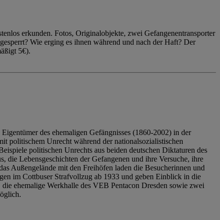
enlos erkunden. Fotos, Originalobjekte, zwei Gefangenentransporter
ngesperrt? Wie erging es ihnen während und nach der Haft? Der
äßigt 5€).
 Eigentümer des ehemaligen Gefängnisses (1860-2002) in der
it politischem Unrecht während der nationalsozialistischen
eispiele politischen Unrechts aus beiden deutschen Diktaturen des
us, die Lebensgeschichten der Gefangenen und ihre Versuche, ihre
das Außengelände mit den Freihöfen laden die Besucherinnen und
en im Cottbuser Strafvollzug ab 1933 und geben Einblick in die
, die ehemalige Werkhalle des VEB Pentacon Dresden sowie zwei
öglich.