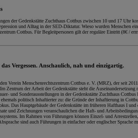
s
ngen der Gedenkstätte Zuchthaus Cottbus zwischen 10 und 17 Uhr kost
Repression und Alltag in der SED-Diktatur. Wieso wurden Menschen ei
trum Cottbus. Für Begleitpersonen gilt der reguläre Eintritt (8€ / erm
 das Vergessen. Anschaulich, nah und einzigartig.
den Verein Menschenrechtszentrum Cottbus e. V. (MRZ), der seit 2011
Im Zentrum der Arbeit der Gedenkstätte steht die Auseinandersetzung m
uer- und Sonderausstellungen in der Gedenkstätte Zuchthaus Cottbus B
hemals politisch Inhaftierter zu: die Gründe der Inhaftierung in Cottb
kus. Das Hauptgebäude der Gedenkstätte im früheren Hafthaus I und 
ate und Zeichnungen veranschaulichen die Haft- und Arbeitsbedingung
tssystems. Im Rahmen von Führungen können Einzel- und Arrestzellen
bsprache sind auch Führungen in einfacher oder englischer Sprache m