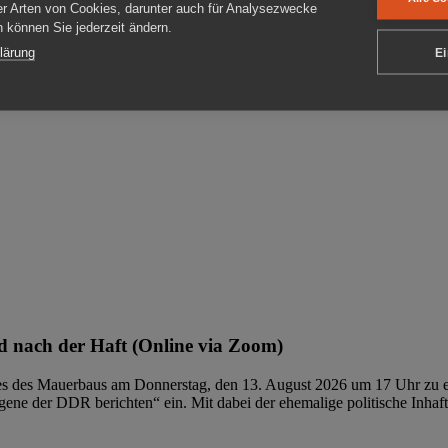
er Arten von Cookies, darunter auch für Analysezwecke
en können Sie jederzeit ändern.
ben
lärung
Ei
 nach der Haft (Online via Zoom)
ages des Mauerbaus am Donnerstag, den 13. August 2026 um 17 Uhr zu e
ene der DDR berichten“ ein. Mit dabei der ehemalige politische Inhaf