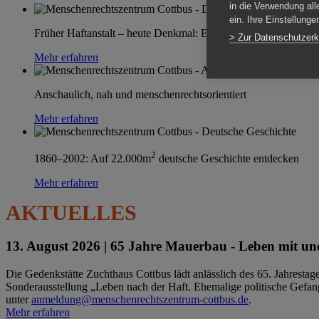
in die Verwendung all
ein. Ihre Einstellung
Früher Haftanstalt – heute Denkmal: Einen Ort im Wandel erle
> Zur Datenschutzerk
Mehr erfahren
Anschaulich, nah und menschenrechtsorientiert
Mehr erfahren
2
1860–2002: Auf 22.000m
deutsche Geschichte entdecken
Mehr erfahren
AKTUELLES
13. August 2026 |
65 Jahre Mauerbau - Leben mit und
Die Gedenkstätte Zuchthaus Cottbus lädt anlässlich des 65. Jahrest
Sonderausstellung „Leben nach der Haft. Ehemalige politische Gefang
unter
anmeldung@menschenrechtszentrum-cottbus.de
.
Mehr erfahren