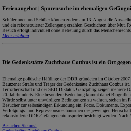
Ferienangebot | Spurensuche im ehemaligen Gefängni
Schülerinnen und Schüler können zudem am 13. August die Ausstellu
und ein rekonstruierter Zellengang erzählen Geschichten über Mut, 
Besuch erfolgt individuell ohne Betreuung durch das Menschenrechtszen
Mehr erfahren
Die Gedenkstätte Zuchthaus Cottbus ist ein Ort gegen
Ehemalige politische Häftlinge der DDR gründeten im Oktober 2007 
Bautzener Straße und Träger der Gedenkstätte Zuchthaus Cottbus ist. 
Terrorherrschaft und der SED-Diktatur. Ganzjährig zeigen mehrere Da
20. Jahrhunderts. Eine besondere Bedeutung kommt dabei Biografien e
Würde selbst unter unwürdigen Bedingungen zu wahren, stehen im Fo
Besucher zur selbständigen Erkundung ein. Fotos, Dokumente, Expon
Verfolgungs- und Repressionsmechanismen des jeweiligen Herrschaf
rekonstruierte DDR-Gefangenentransporter besichtigt werden. Nach A
Besuchen Sie uns!
Gedenkstätte Zuchthaus Cottbus