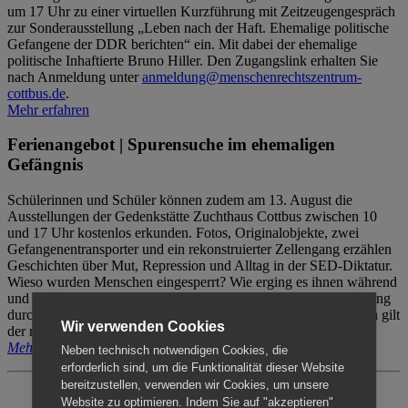
um 17 Uhr zu einer virtuellen Kurzführung mit Zeitzeugengespräch
zur Sonderausstellung „Leben nach der Haft. Ehemalige politische
Gefangene der DDR berichten“ ein. Mit dabei der ehemalige
politische Inhaftierte Bruno Hiller. Den Zugangslink erhalten Sie
nach Anmeldung unter
anmeldung@menschenrechtszentrum-
cottbus.de
.
Mehr erfahren
Ferienangebot | Spurensuche im ehemaligen
Gefängnis
Schülerinnen und Schüler können zudem am 13. August die
Ausstellungen der Gedenkstätte Zuchthaus Cottbus zwischen 10
und 17 Uhr kostenlos erkunden. Fotos, Originalobjekte, zwei
Gefangenentransporter und ein rekonstruierter Zellengang erzählen
Geschichten über Mut, Repression und Alltag in der SED-Diktatur.
Wieso wurden Menschen eingesperrt? Wie erging es ihnen während
und nach der Haft? Der Besuch erfolgt individuell ohne Betreuung
durch das Menschenrechtszentrum Cottbus. Für Begleitpersonen gilt
Wir verwenden Cookies
der reguläre Eintritt (8€ / ermäßigt 5€).
Mehr erfahren
Neben technisch notwendigen Cookies, die
erforderlich sind, um die Funktionalität dieser Website
bereitzustellen, verwenden wir Cookies, um unsere
Website zu optimieren. Indem Sie auf "akzeptieren"