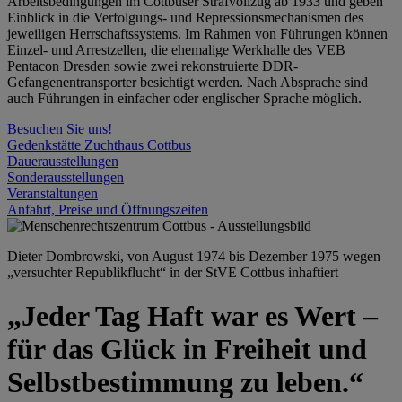
Arbeitsbedingungen im Cottbuser Strafvollzug ab 1933 und geben
Einblick in die Verfolgungs- und Repressionsmechanismen des
jeweiligen Herrschaftssystems. Im Rahmen von Führungen können
Einzel- und Arrestzellen, die ehemalige Werkhalle des VEB
Pentacon Dresden sowie zwei rekonstruierte DDR-
Gefangenentransporter besichtigt werden. Nach Absprache sind
auch Führungen in einfacher oder englischer Sprache möglich.
Besuchen Sie uns!
Gedenkstätte Zuchthaus Cottbus
Dauerausstellungen
Sonderausstellungen
Veranstaltungen
Anfahrt, Preise und Öffnungszeiten
Dieter Dombrowski, von August 1974 bis Dezember 1975 wegen
„versuchter Republikflucht“ in der StVE Cottbus inhaftiert
„Jeder Tag Haft war es Wert –
für das Glück in Freiheit und
Selbstbestimmung zu leben.“