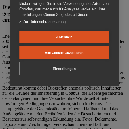
klicken, willigen Sie in die Verwendung aller Arten von
Die Gedenkstätte Zuchthaus Cottbus ist ein Ort
Cookies, darunter auch für Analysezwecke ein. Ihre
gegen das Vergessen. Anschaulich, nah und
Einstellungen können Sie jederzeit ändern.
einzigartig.
> Zur Datenschutzerklärung
Ehemalige politische Häftlinge der DDR gründeten im Oktober
Ablehnen
2007 den Verein Menschenrechtszentrum Cottbus e. V. (MRZ), der
seit 2011 Eigentümer des ehemaligen Gefängnisses (1860-2002) in
der Bautzener Straße und Träger der Gedenkstätte Zuchthaus
Alle Cookies akzeptieren
Cottbus ist. Im Zentrum der Arbeit der Gedenkstätte steht die
Auseinandersetzung mit politischem Unrecht während der
nationalsozialistischen Terrorherrschaft und der SED-Diktatur.
Einstellungen
Ganzjährig zeigen mehrere Dauer- und Sonderausstellungen in der
Gedenkstätte Zuchthaus Cottbus Beispiele politischen Unrechts aus
beiden deutschen Diktaturen des 20. Jahrhunderts. Eine besondere
Bedeutung kommt dabei Biografien ehemals politisch Inhaftierter
zu: die Gründe der Inhaftierung in Cottbus, die Lebensgeschichten
der Gefangenen und ihre Versuche, ihre Würde selbst unter
unwürdigen Bedingungen zu wahren, stehen im Fokus. Das
Hauptgebäude der Gedenkstätte im früheren Hafthaus I und das
Außengelände mit den Freihöfen laden die Besucherinnen und
Besucher zur selbständigen Erkundung ein. Fotos, Dokumente,
Exponate und Zeichnungen veranschaulichen die Haft- und