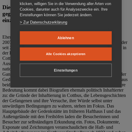
klicken, willigen Sie in die Verwendung aller Arten von
Die Gedenkstätte Zuchthaus Cottbus ist ein Ort
Cookies, darunter auch für Analysezwecke ein. Ihre
gegen das Vergessen. Anschaulich, nah und
Einstellungen können Sie jederzeit ändern.
einzigartig.
> Zur Datenschutzerklärung
Ehemalige politische Häftlinge der DDR gründeten im Oktober
Ablehnen
2007 den Verein Menschenrechtszentrum Cottbus e. V. (MRZ), der
seit 2011 Eigentümer des ehemaligen Gefängnisses (1860-2002) in
der Bautzener Straße und Träger der Gedenkstätte Zuchthaus
Alle Cookies akzeptieren
Cottbus ist. Im Zentrum der Arbeit der Gedenkstätte steht die
Auseinandersetzung mit politischem Unrecht während der
nationalsozialistischen Terrorherrschaft und der SED-Diktatur.
Einstellungen
Ganzjährig zeigen mehrere Dauer- und Sonderausstellungen in der
Gedenkstätte Zuchthaus Cottbus Beispiele politischen Unrechts aus
beiden deutschen Diktaturen des 20. Jahrhunderts. Eine besondere
Bedeutung kommt dabei Biografien ehemals politisch Inhaftierter
zu: die Gründe der Inhaftierung in Cottbus, die Lebensgeschichten
der Gefangenen und ihre Versuche, ihre Würde selbst unter
unwürdigen Bedingungen zu wahren, stehen im Fokus. Das
Hauptgebäude der Gedenkstätte im früheren Hafthaus I und das
Außengelände mit den Freihöfen laden die Besucherinnen und
Besucher zur selbständigen Erkundung ein. Fotos, Dokumente,
Exponate und Zeichnungen veranschaulichen die Haft- und