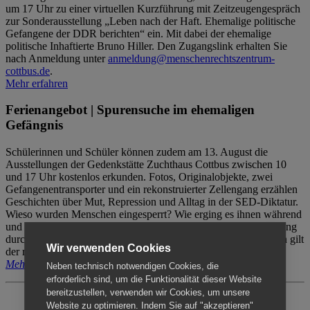
um 17 Uhr zu einer virtuellen Kurzführung mit Zeitzeugengespräch
zur Sonderausstellung „Leben nach der Haft. Ehemalige politische
Gefangene der DDR berichten“ ein. Mit dabei der ehemalige
politische Inhaftierte Bruno Hiller. Den Zugangslink erhalten Sie
nach Anmeldung unter
anmeldung@menschenrechtszentrum-
cottbus.de
.
Mehr erfahren
Ferienangebot | Spurensuche im ehemaligen
Gefängnis
Schülerinnen und Schüler können zudem am 13. August die
Ausstellungen der Gedenkstätte Zuchthaus Cottbus zwischen 10
und 17 Uhr kostenlos erkunden. Fotos, Originalobjekte, zwei
Gefangenentransporter und ein rekonstruierter Zellengang erzählen
Geschichten über Mut, Repression und Alltag in der SED-Diktatur.
Wieso wurden Menschen eingesperrt? Wie erging es ihnen während
und nach der Haft? Der Besuch erfolgt individuell ohne Betreuung
durch das Menschenrechtszentrum Cottbus. Für Begleitpersonen gilt
Wir verwenden Cookies
der reguläre Eintritt (8€ / ermäßigt 5€).
Mehr erfahren
Neben technisch notwendigen Cookies, die
erforderlich sind, um die Funktionalität dieser Website
bereitzustellen, verwenden wir Cookies, um unsere
Website zu optimieren. Indem Sie auf "akzeptieren"