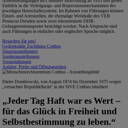
Arbeitsbedingungen im Cottbuser Strafvollzug ab 1933 und geben
Einblick in die Verfolgungs- und Repressionsmechanismen des
jeweiligen Herrschaftssystems. Im Rahmen von Führungen können
Einzel- und Arrestzellen, die ehemalige Werkhalle des VEB
Pentacon Dresden sowie zwei rekonstruierte DDR-
Gefangenentransporter besichtigt werden. Nach Absprache sind
auch Führungen in einfacher oder englischer Sprache möglich.
Besuchen Sie uns!
Gedenkstätte Zuchthaus Cottbus
Dauerausstellungen
Sonderausstellungen
Veranstaltungen
Anfahrt, Preise und Öffnungszeiten
Dieter Dombrowski, von August 1974 bis Dezember 1975 wegen
„versuchter Republikflucht“ in der StVE Cottbus inhaftiert
„Jeder Tag Haft war es Wert –
für das Glück in Freiheit und
Selbstbestimmung zu leben.“