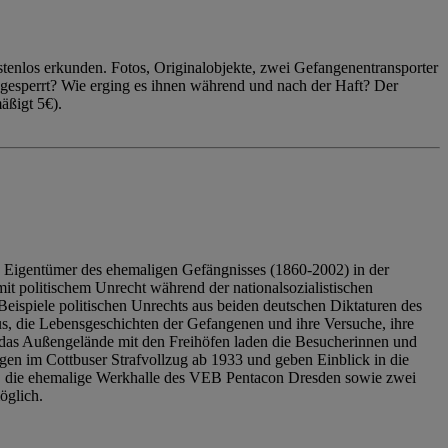
enlos erkunden. Fotos, Originalobjekte, zwei Gefangenentransporter
ngesperrt? Wie erging es ihnen während und nach der Haft? Der
äßigt 5€).
 Eigentümer des ehemaligen Gefängnisses (1860-2002) in der
it politischem Unrecht während der nationalsozialistischen
eispiele politischen Unrechts aus beiden deutschen Diktaturen des
us, die Lebensgeschichten der Gefangenen und ihre Versuche, ihre
das Außengelände mit den Freihöfen laden die Besucherinnen und
en im Cottbuser Strafvollzug ab 1933 und geben Einblick in die
, die ehemalige Werkhalle des VEB Pentacon Dresden sowie zwei
öglich.