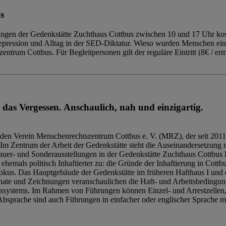
s
ngen der Gedenkstätte Zuchthaus Cottbus zwischen 10 und 17 Uhr kost
Repression und Alltag in der SED-Diktatur. Wieso wurden Menschen ei
trum Cottbus. Für Begleitpersonen gilt der reguläre Eintritt (8€ / erm
 das Vergessen. Anschaulich, nah und einzigartig.
den Verein Menschenrechtszentrum Cottbus e. V. (MRZ), der seit 2011
Im Zentrum der Arbeit der Gedenkstätte steht die Auseinandersetzung m
uer- und Sonderausstellungen in der Gedenkstätte Zuchthaus Cottbus B
hemals politisch Inhaftierter zu: die Gründe der Inhaftierung in Cottb
kus. Das Hauptgebäude der Gedenkstätte im früheren Hafthaus I und 
ate und Zeichnungen veranschaulichen die Haft- und Arbeitsbedingung
tssystems. Im Rahmen von Führungen können Einzel- und Arrestzellen
bsprache sind auch Führungen in einfacher oder englischer Sprache m