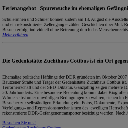
Ferienangebot | Spurensuche im ehemaligen Gefängni
Schülerinnen und Schüler können zudem am 13. August die Ausstellu
und ein rekonstruierter Zellengang erzählen Geschichten über Mut, 
Besuch erfolgt individuell ohne Betreuung durch das Menschenrechtszen
Mehr erfahren
Die Gedenkstätte Zuchthaus Cottbus ist ein Ort gegen
Ehemalige politische Häftlinge der DDR gründeten im Oktober 2007 
Bautzener Straße und Träger der Gedenkstätte Zuchthaus Cottbus ist. 
Terrorherrschaft und der SED-Diktatur. Ganzjährig zeigen mehrere Da
20. Jahrhunderts. Eine besondere Bedeutung kommt dabei Biografien e
Würde selbst unter unwürdigen Bedingungen zu wahren, stehen im Fo
Besucher zur selbständigen Erkundung ein. Fotos, Dokumente, Expon
Verfolgungs- und Repressionsmechanismen des jeweiligen Herrschaf
rekonstruierte DDR-Gefangenentransporter besichtigt werden. Nach A
Besuchen Sie uns!
Gedenkstätte Zuchthaus Cottbus