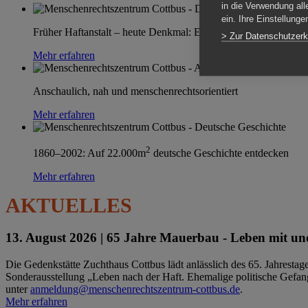
in die Verwendung all
ein. Ihre Einstellung
Früher Haftanstalt – heute Denkmal: Einen Ort im Wandel erle
> Zur Datenschutzerk
Mehr erfahren
Anschaulich, nah und menschenrechtsorientiert
Mehr erfahren
2
1860–2002: Auf 22.000m
deutsche Geschichte entdecken
Mehr erfahren
AKTUELLES
13. August 2026 |
65 Jahre Mauerbau - Leben mit und
Die Gedenkstätte Zuchthaus Cottbus lädt anlässlich des 65. Jahrest
Sonderausstellung „Leben nach der Haft. Ehemalige politische Gefang
unter
anmeldung@menschenrechtszentrum-cottbus.de
.
Mehr erfahren