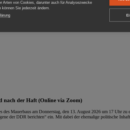
er Arten von Cookies, darunter auch für Analysezwecke
en können Sie jederzeit ändern.
ben
lärung
Ei
 nach der Haft (Online via Zoom)
ages des Mauerbaus am Donnerstag, den 13. August 2026 um 17 Uhr zu e
ene der DDR berichten“ ein. Mit dabei der ehemalige politische Inhaf