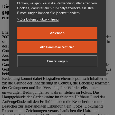
klicken, willigen Sie in die Verwendung aller Arten von
Die Gedenkstätte Zuchthaus Cottbus ist ein Ort
Cookies, darunter auch für Analysezwecke ein. Ihre
gegen das Vergessen. Anschaulich, nah und
Einstellungen können Sie jederzeit ändern.
einzigartig.
> Zur Datenschutzerklärung
Ehemalige politische Häftlinge der DDR gründeten im Oktober
Ablehnen
2007 den Verein Menschenrechtszentrum Cottbus e. V. (MRZ), der
seit 2011 Eigentümer des ehemaligen Gefängnisses (1860-2002) in
der Bautzener Straße und Träger der Gedenkstätte Zuchthaus
Alle Cookies akzeptieren
Cottbus ist. Im Zentrum der Arbeit der Gedenkstätte steht die
Auseinandersetzung mit politischem Unrecht während der
nationalsozialistischen Terrorherrschaft und der SED-Diktatur.
Einstellungen
Ganzjährig zeigen mehrere Dauer- und Sonderausstellungen in der
Gedenkstätte Zuchthaus Cottbus Beispiele politischen Unrechts aus
beiden deutschen Diktaturen des 20. Jahrhunderts. Eine besondere
Bedeutung kommt dabei Biografien ehemals politisch Inhaftierter
zu: die Gründe der Inhaftierung in Cottbus, die Lebensgeschichten
der Gefangenen und ihre Versuche, ihre Würde selbst unter
unwürdigen Bedingungen zu wahren, stehen im Fokus. Das
Hauptgebäude der Gedenkstätte im früheren Hafthaus I und das
Außengelände mit den Freihöfen laden die Besucherinnen und
Besucher zur selbständigen Erkundung ein. Fotos, Dokumente,
Exponate und Zeichnungen veranschaulichen die Haft- und