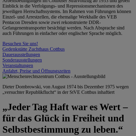
Arbeitsbedingungen im Cottbuser Strafvollzug ab 1933 und geben
Einblick in die Verfolgungs- und Repressionsmechanismen des
jeweiligen Herrschaftssystems. Im Rahmen von Führungen können
Einzel- und Arrestzellen, die ehemalige Werkhalle des VEB
Pentacon Dresden sowie zwei rekonstruierte DDR-
Gefangenentransporter besichtigt werden. Nach Absprache sind
auch Führungen in einfacher oder englischer Sprache möglich.
Besuchen Sie uns!
Gedenkstätte Zuchthaus Cottbus
Dauerausstellungen
Sonderausstellungen
Veranstaltungen
Anfahrt, Preise und Öffnungszeiten
Dieter Dombrowski, von August 1974 bis Dezember 1975 wegen
„versuchter Republikflucht“ in der StVE Cottbus inhaftiert
„Jeder Tag Haft war es Wert –
für das Glück in Freiheit und
Selbstbestimmung zu leben.“