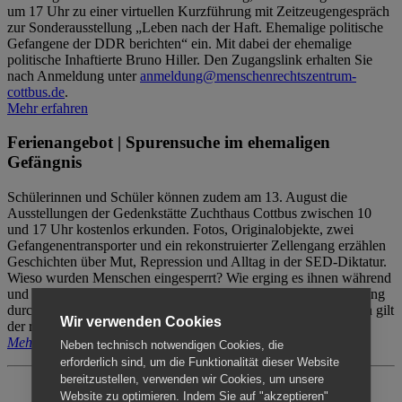
um 17 Uhr zu einer virtuellen Kurzführung mit Zeitzeugengespräch
zur Sonderausstellung „Leben nach der Haft. Ehemalige politische
Gefangene der DDR berichten“ ein. Mit dabei der ehemalige
politische Inhaftierte Bruno Hiller. Den Zugangslink erhalten Sie
nach Anmeldung unter
anmeldung@menschenrechtszentrum-
cottbus.de
.
Mehr erfahren
Ferienangebot | Spurensuche im ehemaligen
Gefängnis
Schülerinnen und Schüler können zudem am 13. August die
Ausstellungen der Gedenkstätte Zuchthaus Cottbus zwischen 10
und 17 Uhr kostenlos erkunden. Fotos, Originalobjekte, zwei
Gefangenentransporter und ein rekonstruierter Zellengang erzählen
Geschichten über Mut, Repression und Alltag in der SED-Diktatur.
Wieso wurden Menschen eingesperrt? Wie erging es ihnen während
und nach der Haft? Der Besuch erfolgt individuell ohne Betreuung
durch das Menschenrechtszentrum Cottbus. Für Begleitpersonen gilt
Wir verwenden Cookies
der reguläre Eintritt (8€ / ermäßigt 5€).
Mehr erfahren
Neben technisch notwendigen Cookies, die
erforderlich sind, um die Funktionalität dieser Website
bereitzustellen, verwenden wir Cookies, um unsere
Website zu optimieren. Indem Sie auf "akzeptieren"