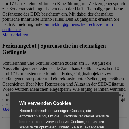
um 17 Uhr zu einer virtuellen Kurzführung mit Zeitzeugengespräch
zur Sonderausstellung „Leben nach der Haft. Ehemalige politische
Gefangene der DDR berichten“ ein. Mit dabei der ehemalige
politische Inhaftierte Bruno Hiller. Den Zugangslink erhalten Sie
nach Anmeldung unter
anmeldung@menschenrechtszentrum-
cottbus.de
.
Mehr erfahren
Ferienangebot | Spurensuche im ehemaligen
Gefängnis
Schülerinnen und Schüler können zudem am 13. August die
Ausstellungen der Gedenkstätte Zuchthaus Cottbus zwischen 10
und 17 Uhr kostenlos erkunden. Fotos, Originalobjekte, zwei
Gefangenentransporter und ein rekonstruierter Zellengang erzählen
Geschichten über Mut, Repression und Alltag in der SED-Diktatur.
Wieso wurden Menschen eingesperrt? Wie erging es ihnen während
und nach der Haft? Der Besuch erfolgt individuell ohne Betreuung
durch das Menschenrechtszentrum Cottbus. Für Begleitpersonen gilt
Wir verwenden Cookies
der reguläre Eintritt (8€ / ermäßigt 5€).
Mehr erfahren
Neben technisch notwendigen Cookies, die
erforderlich sind, um die Funktionalität dieser Website
bereitzustellen, verwenden wir Cookies, um unsere
Website zu optimieren. Indem Sie auf "akzeptieren"