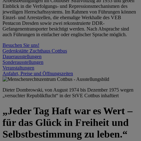
Arbeitsbedingungen im Cottbuser Strafvollzug ab 1933 und geben
Einblick in die Verfolgungs- und Repressionsmechanismen des
jeweiligen Herrschaftssystems. Im Rahmen von Führungen können
Einzel- und Arrestzellen, die ehemalige Werkhalle des VEB
Pentacon Dresden sowie zwei rekonstruierte DDR-
Gefangenentransporter besichtigt werden. Nach Absprache sind
auch Führungen in einfacher oder englischer Sprache möglich.
Besuchen Sie uns!
Gedenkstätte Zuchthaus Cottbus
Dauerausstellungen
Sonderausstellungen
Veranstaltungen
Anfahrt, Preise und Öffnungszeiten
Dieter Dombrowski, von August 1974 bis Dezember 1975 wegen
„versuchter Republikflucht“ in der StVE Cottbus inhaftiert
„Jeder Tag Haft war es Wert –
für das Glück in Freiheit und
Selbstbestimmung zu leben.“