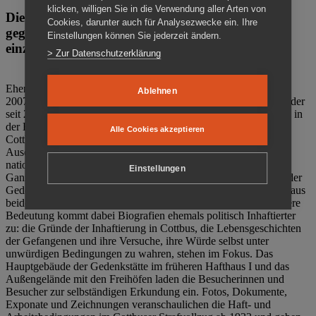
klicken, willigen Sie in die Verwendung aller Arten von
Die Gedenkstätte Zuchthaus Cottbus ist ein Ort
Cookies, darunter auch für Analysezwecke ein. Ihre
gegen das Vergessen. Anschaulich, nah und
Einstellungen können Sie jederzeit ändern.
einzigartig.
> Zur Datenschutzerklärung
Ehemalige politische Häftlinge der DDR gründeten im Oktober
Ablehnen
2007 den Verein Menschenrechtszentrum Cottbus e. V. (MRZ), der
seit 2011 Eigentümer des ehemaligen Gefängnisses (1860-2002) in
der Bautzener Straße und Träger der Gedenkstätte Zuchthaus
Alle Cookies akzeptieren
Cottbus ist. Im Zentrum der Arbeit der Gedenkstätte steht die
Auseinandersetzung mit politischem Unrecht während der
nationalsozialistischen Terrorherrschaft und der SED-Diktatur.
Einstellungen
Ganzjährig zeigen mehrere Dauer- und Sonderausstellungen in der
Gedenkstätte Zuchthaus Cottbus Beispiele politischen Unrechts aus
beiden deutschen Diktaturen des 20. Jahrhunderts. Eine besondere
Bedeutung kommt dabei Biografien ehemals politisch Inhaftierter
zu: die Gründe der Inhaftierung in Cottbus, die Lebensgeschichten
der Gefangenen und ihre Versuche, ihre Würde selbst unter
unwürdigen Bedingungen zu wahren, stehen im Fokus. Das
Hauptgebäude der Gedenkstätte im früheren Hafthaus I und das
Außengelände mit den Freihöfen laden die Besucherinnen und
Besucher zur selbständigen Erkundung ein. Fotos, Dokumente,
Exponate und Zeichnungen veranschaulichen die Haft- und