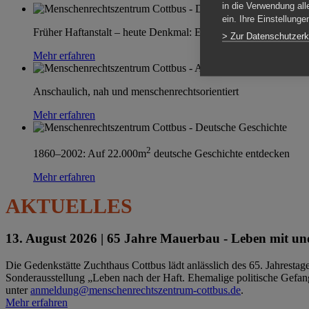
in die Verwendung all
ein. Ihre Einstellung
Früher Haftanstalt – heute Denkmal: Einen Ort im Wandel erle
> Zur Datenschutzerk
Mehr erfahren
Anschaulich, nah und menschenrechtsorientiert
Mehr erfahren
2
1860–2002: Auf 22.000m
deutsche Geschichte entdecken
Mehr erfahren
AKTUELLES
13. August 2026 |
65 Jahre Mauerbau - Leben mit und
Die Gedenkstätte Zuchthaus Cottbus lädt anlässlich des 65. Jahrest
Sonderausstellung „Leben nach der Haft. Ehemalige politische Gefang
unter
anmeldung@menschenrechtszentrum-cottbus.de
.
Mehr erfahren