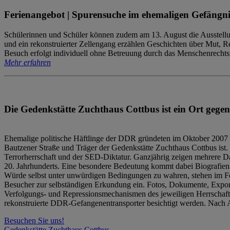
Ferienangebot | Spurensuche im ehemaligen Gefängni
Schülerinnen und Schüler können zudem am 13. August die Ausstellu
und ein rekonstruierter Zellengang erzählen Geschichten über Mut, 
Besuch erfolgt individuell ohne Betreuung durch das Menschenrechtszen
Mehr erfahren
Die Gedenkstätte Zuchthaus Cottbus ist ein Ort gegen
Ehemalige politische Häftlinge der DDR gründeten im Oktober 2007 
Bautzener Straße und Träger der Gedenkstätte Zuchthaus Cottbus ist. 
Terrorherrschaft und der SED-Diktatur. Ganzjährig zeigen mehrere Da
20. Jahrhunderts. Eine besondere Bedeutung kommt dabei Biografien e
Würde selbst unter unwürdigen Bedingungen zu wahren, stehen im Fo
Besucher zur selbständigen Erkundung ein. Fotos, Dokumente, Expon
Verfolgungs- und Repressionsmechanismen des jeweiligen Herrschaf
rekonstruierte DDR-Gefangenentransporter besichtigt werden. Nach A
Besuchen Sie uns!
Gedenkstätte Zuchthaus Cottbus