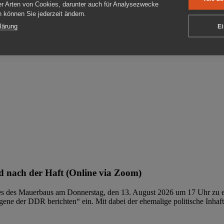
er Arten von Cookies, darunter auch für Analysezwecke
en können Sie jederzeit ändern.
ben
lärung
Ei
 nach der Haft (Online via Zoom)
ages des Mauerbaus am Donnerstag, den 13. August 2026 um 17 Uhr zu e
ene der DDR berichten“ ein. Mit dabei der ehemalige politische Inhaf