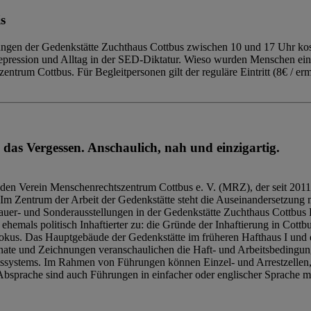
s
ngen der Gedenkstätte Zuchthaus Cottbus zwischen 10 und 17 Uhr kost
Repression und Alltag in der SED-Diktatur. Wieso wurden Menschen ei
trum Cottbus. Für Begleitpersonen gilt der reguläre Eintritt (8€ / erm
 das Vergessen. Anschaulich, nah und einzigartig.
den Verein Menschenrechtszentrum Cottbus e. V. (MRZ), der seit 2011
Im Zentrum der Arbeit der Gedenkstätte steht die Auseinandersetzung m
uer- und Sonderausstellungen in der Gedenkstätte Zuchthaus Cottbus B
hemals politisch Inhaftierter zu: die Gründe der Inhaftierung in Cottb
kus. Das Hauptgebäude der Gedenkstätte im früheren Hafthaus I und 
ate und Zeichnungen veranschaulichen die Haft- und Arbeitsbedingung
tssystems. Im Rahmen von Führungen können Einzel- und Arrestzellen
bsprache sind auch Führungen in einfacher oder englischer Sprache m