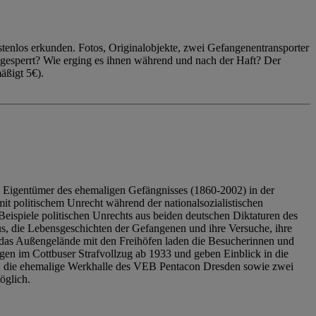
enlos erkunden. Fotos, Originalobjekte, zwei Gefangenentransporter
ngesperrt? Wie erging es ihnen während und nach der Haft? Der
äßigt 5€).
 Eigentümer des ehemaligen Gefängnisses (1860-2002) in der
it politischem Unrecht während der nationalsozialistischen
eispiele politischen Unrechts aus beiden deutschen Diktaturen des
us, die Lebensgeschichten der Gefangenen und ihre Versuche, ihre
das Außengelände mit den Freihöfen laden die Besucherinnen und
en im Cottbuser Strafvollzug ab 1933 und geben Einblick in die
, die ehemalige Werkhalle des VEB Pentacon Dresden sowie zwei
öglich.