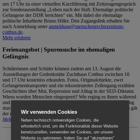
um 17 Uhr zu einer virtuellen Kurzführung mit Zeitzeugengespräch
zur Sonderausstellung „Leben nach der Haft. Ehemalige politische
Gefangene der DDR berichten“ ein. Mit dabei der ehemalige
politische Inhaftierte Bruno Hiller. Den Zugangslink erhalten Sie
nach Anmeldung unter
anmeldung@menschenrechtszentrum-
cottbus.de
.
Mehr erfahren
Ferienangebot | Spurensuche im ehemaligen
Gefängnis
Schülerinnen und Schüler können zudem am 13. August die
Ausstellungen der Gedenkstätte Zuchthaus Cottbus zwischen 10
und 17 Uhr kostenlos erkunden. Fotos, Originalobjekte, zwei
Gefangenentransporter und ein rekonstruierter Zellengang erzählen
Geschichten über Mut, Repression und Alltag in der SED-Diktatur.
Wieso wurden Menschen eingesperrt? Wie erging es ihnen während
und nach der Haft? Der Besuch erfolgt individuell ohne Betreuung
durch das Menschenrechtszentrum Cottbus. Für Begleitpersonen gilt
Wir verwenden Cookies
der reguläre Eintritt (8€ / ermäßigt 5€).
Mehr erfahren
Neben technisch notwendigen Cookies, die
erforderlich sind, um die Funktionalität dieser Website
bereitzustellen, verwenden wir Cookies, um unsere
Website zu optimieren. Indem Sie auf "akzeptieren"