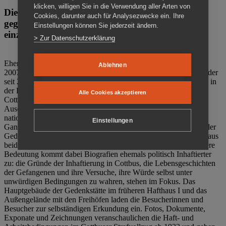
klicken, willigen Sie in die Verwendung aller Arten von
Die Gedenkstätte Zuchthaus Cottbus ist ein Ort
Cookies, darunter auch für Analysezwecke ein. Ihre
gegen das Vergessen. Anschaulich, nah und
Einstellungen können Sie jederzeit ändern.
einzigartig.
> Zur Datenschutzerklärung
Ehemalige politische Häftlinge der DDR gründeten im Oktober
Ablehnen
2007 den Verein Menschenrechtszentrum Cottbus e. V. (MRZ), der
seit 2011 Eigentümer des ehemaligen Gefängnisses (1860-2002) in
der Bautzener Straße und Träger der Gedenkstätte Zuchthaus
Alle Cookies akzeptieren
Cottbus ist. Im Zentrum der Arbeit der Gedenkstätte steht die
Auseinandersetzung mit politischem Unrecht während der
nationalsozialistischen Terrorherrschaft und der SED-Diktatur.
Einstellungen
Ganzjährig zeigen mehrere Dauer- und Sonderausstellungen in der
Gedenkstätte Zuchthaus Cottbus Beispiele politischen Unrechts aus
beiden deutschen Diktaturen des 20. Jahrhunderts. Eine besondere
Bedeutung kommt dabei Biografien ehemals politisch Inhaftierter
zu: die Gründe der Inhaftierung in Cottbus, die Lebensgeschichten
der Gefangenen und ihre Versuche, ihre Würde selbst unter
unwürdigen Bedingungen zu wahren, stehen im Fokus. Das
Hauptgebäude der Gedenkstätte im früheren Hafthaus I und das
Außengelände mit den Freihöfen laden die Besucherinnen und
Besucher zur selbständigen Erkundung ein. Fotos, Dokumente,
Exponate und Zeichnungen veranschaulichen die Haft- und