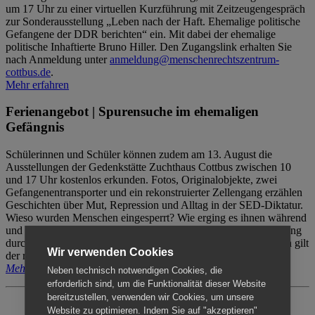
um 17 Uhr zu einer virtuellen Kurzführung mit Zeitzeugengespräch
zur Sonderausstellung „Leben nach der Haft. Ehemalige politische
Gefangene der DDR berichten“ ein. Mit dabei der ehemalige
politische Inhaftierte Bruno Hiller. Den Zugangslink erhalten Sie
nach Anmeldung unter
anmeldung@menschenrechtszentrum-
cottbus.de
.
Mehr erfahren
Ferienangebot | Spurensuche im ehemaligen
Gefängnis
Schülerinnen und Schüler können zudem am 13. August die
Ausstellungen der Gedenkstätte Zuchthaus Cottbus zwischen 10
und 17 Uhr kostenlos erkunden. Fotos, Originalobjekte, zwei
Gefangenentransporter und ein rekonstruierter Zellengang erzählen
Geschichten über Mut, Repression und Alltag in der SED-Diktatur.
Wieso wurden Menschen eingesperrt? Wie erging es ihnen während
und nach der Haft? Der Besuch erfolgt individuell ohne Betreuung
durch das Menschenrechtszentrum Cottbus. Für Begleitpersonen gilt
Wir verwenden Cookies
der reguläre Eintritt (8€ / ermäßigt 5€).
Mehr erfahren
Neben technisch notwendigen Cookies, die
erforderlich sind, um die Funktionalität dieser Website
bereitzustellen, verwenden wir Cookies, um unsere
Website zu optimieren. Indem Sie auf "akzeptieren"