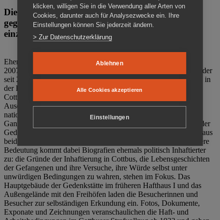
klicken, willigen Sie in die Verwendung aller Arten von
Die Gedenkstätte Zuchthaus Cottbus ist ein Ort
Cookies, darunter auch für Analysezwecke ein. Ihre
gegen das Vergessen. Anschaulich, nah und
Einstellungen können Sie jederzeit ändern.
einzigartig.
> Zur Datenschutzerklärung
Ehemalige politische Häftlinge der DDR gründeten im Oktober
Ablehnen
2007 den Verein Menschenrechtszentrum Cottbus e. V. (MRZ), der
seit 2011 Eigentümer des ehemaligen Gefängnisses (1860-2002) in
der Bautzener Straße und Träger der Gedenkstätte Zuchthaus
Alle Cookies akzeptieren
Cottbus ist. Im Zentrum der Arbeit der Gedenkstätte steht die
Auseinandersetzung mit politischem Unrecht während der
nationalsozialistischen Terrorherrschaft und der SED-Diktatur.
Einstellungen
Ganzjährig zeigen mehrere Dauer- und Sonderausstellungen in der
Gedenkstätte Zuchthaus Cottbus Beispiele politischen Unrechts aus
beiden deutschen Diktaturen des 20. Jahrhunderts. Eine besondere
Bedeutung kommt dabei Biografien ehemals politisch Inhaftierter
zu: die Gründe der Inhaftierung in Cottbus, die Lebensgeschichten
der Gefangenen und ihre Versuche, ihre Würde selbst unter
unwürdigen Bedingungen zu wahren, stehen im Fokus. Das
Hauptgebäude der Gedenkstätte im früheren Hafthaus I und das
Außengelände mit den Freihöfen laden die Besucherinnen und
Besucher zur selbständigen Erkundung ein. Fotos, Dokumente,
Exponate und Zeichnungen veranschaulichen die Haft- und