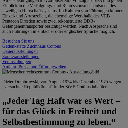
Arbeitsbedingungen im Cottbuser Strafvollzug ab 1933 und geben
Einblick in die Verfolgungs- und Repressionsmechanismen des
jeweiligen Herrschaftssystems. Im Rahmen von Führungen können
Einzel- und Arrestzellen, die ehemalige Werkhalle des VEB
Pentacon Dresden sowie zwei rekonstruierte DDR-
Gefangenentransporter besichtigt werden. Nach Absprache sind
auch Führungen in einfacher oder englischer Sprache möglich.
Besuchen Sie uns!
Gedenkstätte Zuchthaus Cottbus
Dauerausstellungen
Sonderausstellungen
Veranstaltungen
Anfahrt, Preise und Öffnungszeiten
Dieter Dombrowski, von August 1974 bis Dezember 1975 wegen
„versuchter Republikflucht“ in der StVE Cottbus inhaftiert
„Jeder Tag Haft war es Wert –
für das Glück in Freiheit und
Selbstbestimmung zu leben.“