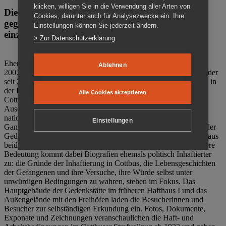
klicken, willigen Sie in die Verwendung aller Arten von
Die Gedenkstätte Zuchthaus Cottbus ist ein Ort
Cookies, darunter auch für Analysezwecke ein. Ihre
gegen das Vergessen. Anschaulich, nah und
Einstellungen können Sie jederzeit ändern.
einzigartig.
> Zur Datenschutzerklärung
Ehemalige politische Häftlinge der DDR gründeten im Oktober
Ablehnen
2007 den Verein Menschenrechtszentrum Cottbus e. V. (MRZ), der
seit 2011 Eigentümer des ehemaligen Gefängnisses (1860-2002) in
der Bautzener Straße und Träger der Gedenkstätte Zuchthaus
Alle Cookies akzeptieren
Cottbus ist. Im Zentrum der Arbeit der Gedenkstätte steht die
Auseinandersetzung mit politischem Unrecht während der
nationalsozialistischen Terrorherrschaft und der SED-Diktatur.
Einstellungen
Ganzjährig zeigen mehrere Dauer- und Sonderausstellungen in der
Gedenkstätte Zuchthaus Cottbus Beispiele politischen Unrechts aus
beiden deutschen Diktaturen des 20. Jahrhunderts. Eine besondere
Bedeutung kommt dabei Biografien ehemals politisch Inhaftierter
zu: die Gründe der Inhaftierung in Cottbus, die Lebensgeschichten
der Gefangenen und ihre Versuche, ihre Würde selbst unter
unwürdigen Bedingungen zu wahren, stehen im Fokus. Das
Hauptgebäude der Gedenkstätte im früheren Hafthaus I und das
Außengelände mit den Freihöfen laden die Besucherinnen und
Besucher zur selbständigen Erkundung ein. Fotos, Dokumente,
Exponate und Zeichnungen veranschaulichen die Haft- und