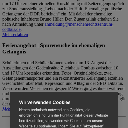
um 17 Uhr zu einer virtuellen Kurzführung mit Zeitzeugengespräch
zur Sonderausstellung „Leben nach der Haft. Ehemalige politische
Gefangene der DDR berichten“ ein. Mit dabei der ehemalige
politische Inhaftierte Bruno Hiller. Den Zugangslink erhalten Sie
nach Anmeldung unter
anmeldung@menschenrechtszentrum-
cottbus.de
.
Mehr erfahren
Ferienangebot | Spurensuche im ehemaligen
Gefängnis
Schülerinnen und Schüler können zudem am 13. August die
Ausstellungen der Gedenkstätte Zuchthaus Cottbus zwischen 10
und 17 Uhr kostenlos erkunden. Fotos, Originalobjekte, zwei
Gefangenentransporter und ein rekonstruierter Zellengang erzählen
Geschichten über Mut, Repression und Alltag in der SED-Diktatur.
Wieso wurden Menschen eingesperrt? Wie erging es ihnen während
und nach der Haft? Der Besuch erfolgt individuell ohne Betreuung
durch das Menschenrechtszentrum Cottbus. Für Begleitpersonen gilt
Wir verwenden Cookies
der reguläre Eintritt (8€ / ermäßigt 5€).
Mehr erfahren
Neben technisch notwendigen Cookies, die
erforderlich sind, um die Funktionalität dieser Website
bereitzustellen, verwenden wir Cookies, um unsere
Website zu optimieren. Indem Sie auf "akzeptieren"