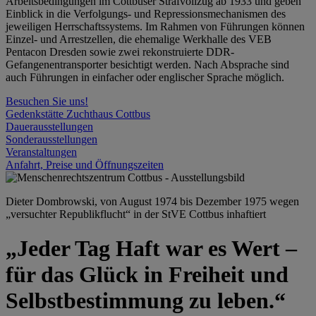
Arbeitsbedingungen im Cottbuser Strafvollzug ab 1933 und geben
Einblick in die Verfolgungs- und Repressionsmechanismen des
jeweiligen Herrschaftssystems. Im Rahmen von Führungen können
Einzel- und Arrestzellen, die ehemalige Werkhalle des VEB
Pentacon Dresden sowie zwei rekonstruierte DDR-
Gefangenentransporter besichtigt werden. Nach Absprache sind
auch Führungen in einfacher oder englischer Sprache möglich.
Besuchen Sie uns!
Gedenkstätte Zuchthaus Cottbus
Dauerausstellungen
Sonderausstellungen
Veranstaltungen
Anfahrt, Preise und Öffnungszeiten
Dieter Dombrowski, von August 1974 bis Dezember 1975 wegen
„versuchter Republikflucht“ in der StVE Cottbus inhaftiert
„Jeder Tag Haft war es Wert –
für das Glück in Freiheit und
Selbstbestimmung zu leben.“