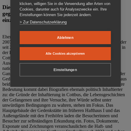
klicken, willigen Sie in die Verwendung aller Arten von
Die Gedenkstätte Zuchthaus Cottbus ist ein Ort
Cookies, darunter auch für Analysezwecke ein. Ihre
gegen das Vergessen. Anschaulich, nah und
Einstellungen können Sie jederzeit ändern.
einzigartig.
> Zur Datenschutzerklärung
Ehemalige politische Häftlinge der DDR gründeten im Oktober
Ablehnen
2007 den Verein Menschenrechtszentrum Cottbus e. V. (MRZ), der
seit 2011 Eigentümer des ehemaligen Gefängnisses (1860-2002) in
der Bautzener Straße und Träger der Gedenkstätte Zuchthaus
Alle Cookies akzeptieren
Cottbus ist. Im Zentrum der Arbeit der Gedenkstätte steht die
Auseinandersetzung mit politischem Unrecht während der
nationalsozialistischen Terrorherrschaft und der SED-Diktatur.
Einstellungen
Ganzjährig zeigen mehrere Dauer- und Sonderausstellungen in der
Gedenkstätte Zuchthaus Cottbus Beispiele politischen Unrechts aus
beiden deutschen Diktaturen des 20. Jahrhunderts. Eine besondere
Bedeutung kommt dabei Biografien ehemals politisch Inhaftierter
zu: die Gründe der Inhaftierung in Cottbus, die Lebensgeschichten
der Gefangenen und ihre Versuche, ihre Würde selbst unter
unwürdigen Bedingungen zu wahren, stehen im Fokus. Das
Hauptgebäude der Gedenkstätte im früheren Hafthaus I und das
Außengelände mit den Freihöfen laden die Besucherinnen und
Besucher zur selbständigen Erkundung ein. Fotos, Dokumente,
Exponate und Zeichnungen veranschaulichen die Haft- und