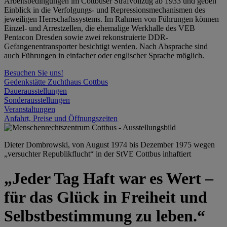
Arbeitsbedingungen im Cottbuser Strafvollzug ab 1933 und geben
Einblick in die Verfolgungs- und Repressionsmechanismen des
jeweiligen Herrschaftssystems. Im Rahmen von Führungen können
Einzel- und Arrestzellen, die ehemalige Werkhalle des VEB
Pentacon Dresden sowie zwei rekonstruierte DDR-
Gefangenentransporter besichtigt werden. Nach Absprache sind
auch Führungen in einfacher oder englischer Sprache möglich.
Besuchen Sie uns!
Gedenkstätte Zuchthaus Cottbus
Dauerausstellungen
Sonderausstellungen
Veranstaltungen
Anfahrt, Preise und Öffnungszeiten
Dieter Dombrowski, von August 1974 bis Dezember 1975 wegen
„versuchter Republikflucht“ in der StVE Cottbus inhaftiert
„Jeder Tag Haft war es Wert –
für das Glück in Freiheit und
Selbstbestimmung zu leben.“