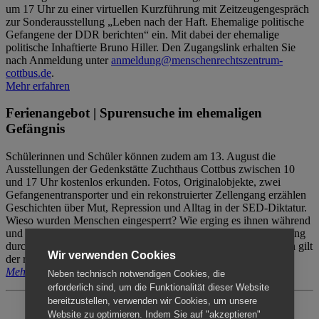
um 17 Uhr zu einer virtuellen Kurzführung mit Zeitzeugengespräch
zur Sonderausstellung „Leben nach der Haft. Ehemalige politische
Gefangene der DDR berichten“ ein. Mit dabei der ehemalige
politische Inhaftierte Bruno Hiller. Den Zugangslink erhalten Sie
nach Anmeldung unter
anmeldung@menschenrechtszentrum-
cottbus.de
.
Mehr erfahren
Ferienangebot | Spurensuche im ehemaligen
Gefängnis
Schülerinnen und Schüler können zudem am 13. August die
Ausstellungen der Gedenkstätte Zuchthaus Cottbus zwischen 10
und 17 Uhr kostenlos erkunden. Fotos, Originalobjekte, zwei
Gefangenentransporter und ein rekonstruierter Zellengang erzählen
Geschichten über Mut, Repression und Alltag in der SED-Diktatur.
Wieso wurden Menschen eingesperrt? Wie erging es ihnen während
und nach der Haft? Der Besuch erfolgt individuell ohne Betreuung
durch das Menschenrechtszentrum Cottbus. Für Begleitpersonen gilt
Wir verwenden Cookies
der reguläre Eintritt (8€ / ermäßigt 5€).
Mehr erfahren
Neben technisch notwendigen Cookies, die
erforderlich sind, um die Funktionalität dieser Website
bereitzustellen, verwenden wir Cookies, um unsere
Website zu optimieren. Indem Sie auf "akzeptieren"