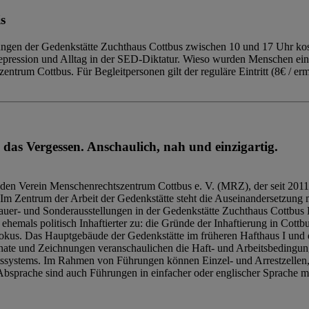
s
ngen der Gedenkstätte Zuchthaus Cottbus zwischen 10 und 17 Uhr kost
Repression und Alltag in der SED-Diktatur. Wieso wurden Menschen ei
trum Cottbus. Für Begleitpersonen gilt der reguläre Eintritt (8€ / erm
 das Vergessen. Anschaulich, nah und einzigartig.
den Verein Menschenrechtszentrum Cottbus e. V. (MRZ), der seit 2011
Im Zentrum der Arbeit der Gedenkstätte steht die Auseinandersetzung m
uer- und Sonderausstellungen in der Gedenkstätte Zuchthaus Cottbus B
hemals politisch Inhaftierter zu: die Gründe der Inhaftierung in Cottb
kus. Das Hauptgebäude der Gedenkstätte im früheren Hafthaus I und 
ate und Zeichnungen veranschaulichen die Haft- und Arbeitsbedingung
tssystems. Im Rahmen von Führungen können Einzel- und Arrestzellen
bsprache sind auch Führungen in einfacher oder englischer Sprache m