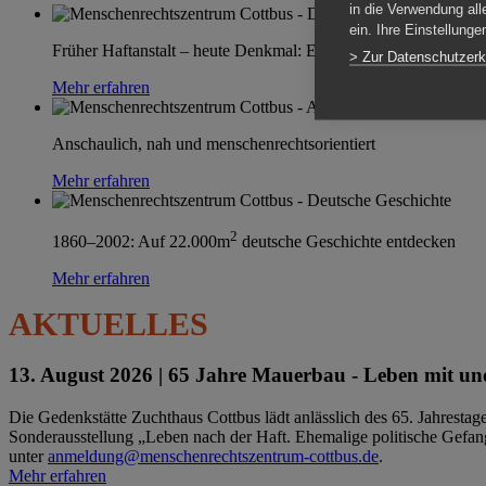
in die Verwendung all
ein. Ihre Einstellung
Früher Haftanstalt – heute Denkmal: Einen Ort im Wandel erle
> Zur Datenschutzerk
Mehr erfahren
Anschaulich, nah und menschenrechtsorientiert
Mehr erfahren
2
1860–2002: Auf 22.000m
deutsche Geschichte entdecken
Mehr erfahren
AKTUELLES
13. August 2026 |
65 Jahre Mauerbau - Leben mit und
Die Gedenkstätte Zuchthaus Cottbus lädt anlässlich des 65. Jahrest
Sonderausstellung „Leben nach der Haft. Ehemalige politische Gefang
unter
anmeldung@menschenrechtszentrum-cottbus.de
.
Mehr erfahren