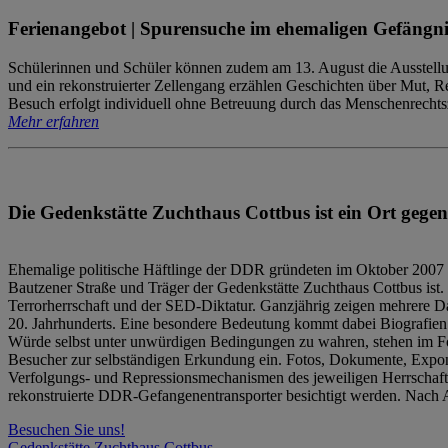
Ferienangebot | Spurensuche im ehemaligen Gefängni
Schülerinnen und Schüler können zudem am 13. August die Ausstellu
und ein rekonstruierter Zellengang erzählen Geschichten über Mut, 
Besuch erfolgt individuell ohne Betreuung durch das Menschenrechtszen
Mehr erfahren
Die Gedenkstätte Zuchthaus Cottbus ist ein Ort gegen
Ehemalige politische Häftlinge der DDR gründeten im Oktober 2007 
Bautzener Straße und Träger der Gedenkstätte Zuchthaus Cottbus ist. 
Terrorherrschaft und der SED-Diktatur. Ganzjährig zeigen mehrere Da
20. Jahrhunderts. Eine besondere Bedeutung kommt dabei Biografien e
Würde selbst unter unwürdigen Bedingungen zu wahren, stehen im Fo
Besucher zur selbständigen Erkundung ein. Fotos, Dokumente, Expon
Verfolgungs- und Repressionsmechanismen des jeweiligen Herrschaf
rekonstruierte DDR-Gefangenentransporter besichtigt werden. Nach A
Besuchen Sie uns!
Gedenkstätte Zuchthaus Cottbus