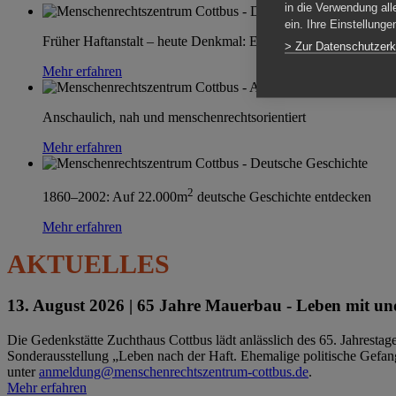
in die Verwendung all
ein. Ihre Einstellung
Früher Haftanstalt – heute Denkmal: Einen Ort im Wandel erle
> Zur Datenschutzerk
Mehr erfahren
Anschaulich, nah und menschenrechtsorientiert
Mehr erfahren
2
1860–2002: Auf 22.000m
deutsche Geschichte entdecken
Mehr erfahren
AKTUELLES
13. August 2026 |
65 Jahre Mauerbau - Leben mit und
Die Gedenkstätte Zuchthaus Cottbus lädt anlässlich des 65. Jahrest
Sonderausstellung „Leben nach der Haft. Ehemalige politische Gefang
unter
anmeldung@menschenrechtszentrum-cottbus.de
.
Mehr erfahren