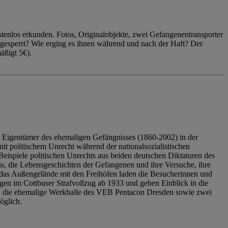
enlos erkunden. Fotos, Originalobjekte, zwei Gefangenentransporter
ngesperrt? Wie erging es ihnen während und nach der Haft? Der
äßigt 5€).
 Eigentümer des ehemaligen Gefängnisses (1860-2002) in der
it politischem Unrecht während der nationalsozialistischen
eispiele politischen Unrechts aus beiden deutschen Diktaturen des
us, die Lebensgeschichten der Gefangenen und ihre Versuche, ihre
das Außengelände mit den Freihöfen laden die Besucherinnen und
en im Cottbuser Strafvollzug ab 1933 und geben Einblick in die
, die ehemalige Werkhalle des VEB Pentacon Dresden sowie zwei
öglich.