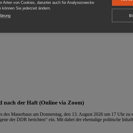
er Arten von Cookies, darunter auch für Analysezwecke
en können Sie jederzeit ändern.
ben
lärung
Ei
 nach der Haft (Online via Zoom)
ages des Mauerbaus am Donnerstag, den 13. August 2026 um 17 Uhr zu e
ene der DDR berichten“ ein. Mit dabei der ehemalige politische Inhaf