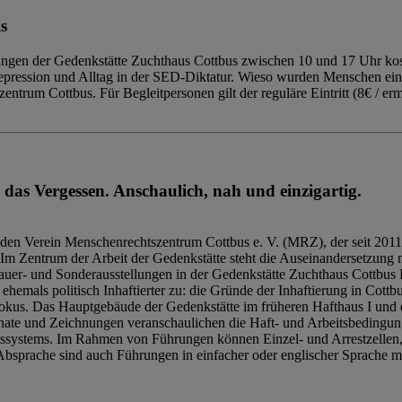
s
ngen der Gedenkstätte Zuchthaus Cottbus zwischen 10 und 17 Uhr kost
Repression und Alltag in der SED-Diktatur. Wieso wurden Menschen ei
trum Cottbus. Für Begleitpersonen gilt der reguläre Eintritt (8€ / erm
 das Vergessen. Anschaulich, nah und einzigartig.
den Verein Menschenrechtszentrum Cottbus e. V. (MRZ), der seit 2011
Im Zentrum der Arbeit der Gedenkstätte steht die Auseinandersetzung m
uer- und Sonderausstellungen in der Gedenkstätte Zuchthaus Cottbus B
hemals politisch Inhaftierter zu: die Gründe der Inhaftierung in Cottb
kus. Das Hauptgebäude der Gedenkstätte im früheren Hafthaus I und 
ate und Zeichnungen veranschaulichen die Haft- und Arbeitsbedingung
tssystems. Im Rahmen von Führungen können Einzel- und Arrestzellen
bsprache sind auch Führungen in einfacher oder englischer Sprache m