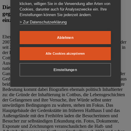
klicken, willigen Sie in die Verwendung aller Arten von
Die Gedenkstätte Zuchthaus Cottbus ist ein Ort
Cookies, darunter auch für Analysezwecke ein. Ihre
gegen das Vergessen. Anschaulich, nah und
Einstellungen können Sie jederzeit ändern.
einzigartig.
> Zur Datenschutzerklärung
Ehemalige politische Häftlinge der DDR gründeten im Oktober
Ablehnen
2007 den Verein Menschenrechtszentrum Cottbus e. V. (MRZ), der
seit 2011 Eigentümer des ehemaligen Gefängnisses (1860-2002) in
der Bautzener Straße und Träger der Gedenkstätte Zuchthaus
Alle Cookies akzeptieren
Cottbus ist. Im Zentrum der Arbeit der Gedenkstätte steht die
Auseinandersetzung mit politischem Unrecht während der
nationalsozialistischen Terrorherrschaft und der SED-Diktatur.
Einstellungen
Ganzjährig zeigen mehrere Dauer- und Sonderausstellungen in der
Gedenkstätte Zuchthaus Cottbus Beispiele politischen Unrechts aus
beiden deutschen Diktaturen des 20. Jahrhunderts. Eine besondere
Bedeutung kommt dabei Biografien ehemals politisch Inhaftierter
zu: die Gründe der Inhaftierung in Cottbus, die Lebensgeschichten
der Gefangenen und ihre Versuche, ihre Würde selbst unter
unwürdigen Bedingungen zu wahren, stehen im Fokus. Das
Hauptgebäude der Gedenkstätte im früheren Hafthaus I und das
Außengelände mit den Freihöfen laden die Besucherinnen und
Besucher zur selbständigen Erkundung ein. Fotos, Dokumente,
Exponate und Zeichnungen veranschaulichen die Haft- und