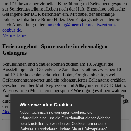
um 17 Uhr zu einer virtuellen Kurzführung mit Zeitzeugengespräch
zur Sonderausstellung „Leben nach der Haft. Ehemalige politische
Gefangene der DDR berichten“ ein. Mit dabei der ehemalige
politische Inhaftierte Bruno Hiller. Den Zugangslink erhalten Sie
nach Anmeldung unter
anmeldung@menschenrechtszentrum-
cottbus.de
.
Mehr erfahren
Ferienangebot | Spurensuche im ehemaligen
Gefängnis
Schülerinnen und Schüler können zudem am 13. August die
Ausstellungen der Gedenkstätte Zuchthaus Cottbus zwischen 10
und 17 Uhr kostenlos erkunden. Fotos, Originalobjekte, zwei
Gefangenentransporter und ein rekonstruierter Zellengang erzählen
Geschichten über Mut, Repression und Alltag in der SED-Diktatur.
Wieso wurden Menschen eingesperrt? Wie erging es ihnen während
und nach der Haft? Der Besuch erfolgt individuell ohne Betreuung
durch das Menschenrechtszentrum Cottbus. Für Begleitpersonen gilt
Wir verwenden Cookies
der reguläre Eintritt (8€ / ermäßigt 5€).
Mehr erfahren
Neben technisch notwendigen Cookies, die
erforderlich sind, um die Funktionalität dieser Website
bereitzustellen, verwenden wir Cookies, um unsere
Website zu optimieren. Indem Sie auf "akzeptieren"