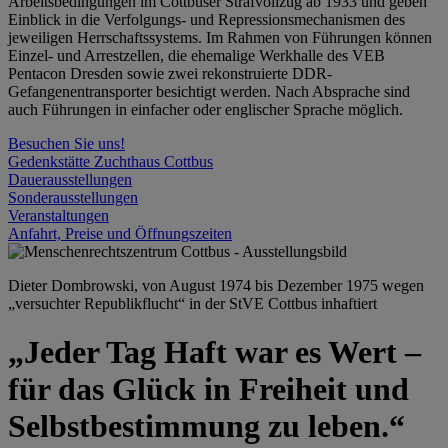
Arbeitsbedingungen im Cottbuser Strafvollzug ab 1933 und geben
Einblick in die Verfolgungs- und Repressionsmechanismen des
jeweiligen Herrschaftssystems. Im Rahmen von Führungen können
Einzel- und Arrestzellen, die ehemalige Werkhalle des VEB
Pentacon Dresden sowie zwei rekonstruierte DDR-
Gefangenentransporter besichtigt werden. Nach Absprache sind
auch Führungen in einfacher oder englischer Sprache möglich.
Besuchen Sie uns!
Gedenkstätte Zuchthaus Cottbus
Dauerausstellungen
Sonderausstellungen
Veranstaltungen
Anfahrt, Preise und Öffnungszeiten
Dieter Dombrowski, von August 1974 bis Dezember 1975 wegen
„versuchter Republikflucht“ in der StVE Cottbus inhaftiert
„Jeder Tag Haft war es Wert –
für das Glück in Freiheit und
Selbstbestimmung zu leben.“