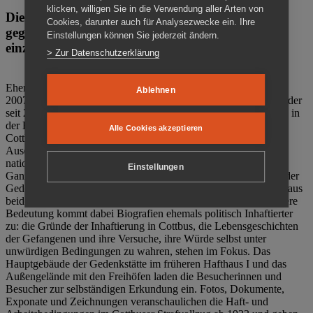
klicken, willigen Sie in die Verwendung aller Arten von
Die Gedenkstätte Zuchthaus Cottbus ist ein Ort
Cookies, darunter auch für Analysezwecke ein. Ihre
gegen das Vergessen. Anschaulich, nah und
Einstellungen können Sie jederzeit ändern.
einzigartig.
> Zur Datenschutzerklärung
Ehemalige politische Häftlinge der DDR gründeten im Oktober
Ablehnen
2007 den Verein Menschenrechtszentrum Cottbus e. V. (MRZ), der
seit 2011 Eigentümer des ehemaligen Gefängnisses (1860-2002) in
der Bautzener Straße und Träger der Gedenkstätte Zuchthaus
Alle Cookies akzeptieren
Cottbus ist. Im Zentrum der Arbeit der Gedenkstätte steht die
Auseinandersetzung mit politischem Unrecht während der
nationalsozialistischen Terrorherrschaft und der SED-Diktatur.
Einstellungen
Ganzjährig zeigen mehrere Dauer- und Sonderausstellungen in der
Gedenkstätte Zuchthaus Cottbus Beispiele politischen Unrechts aus
beiden deutschen Diktaturen des 20. Jahrhunderts. Eine besondere
Bedeutung kommt dabei Biografien ehemals politisch Inhaftierter
zu: die Gründe der Inhaftierung in Cottbus, die Lebensgeschichten
der Gefangenen und ihre Versuche, ihre Würde selbst unter
unwürdigen Bedingungen zu wahren, stehen im Fokus. Das
Hauptgebäude der Gedenkstätte im früheren Hafthaus I und das
Außengelände mit den Freihöfen laden die Besucherinnen und
Besucher zur selbständigen Erkundung ein. Fotos, Dokumente,
Exponate und Zeichnungen veranschaulichen die Haft- und