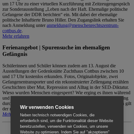
um 17 Uhr zu einer virtuellen Kurzführung mit Zeitzeugengespräch
zur Sonderausstellung „Leben nach der Haft. Ehemalige politische
Gefangene der DDR berichten“ ein. Mit dabei der ehemalige
politische Inhaftierte Bruno Hiller. Den Zugangslink erhalten Sie
nach Anmeldung unter
anmeldung@menschenrechtszentrum-
cottbus.de
.
Mehr erfahren
Ferienangebot | Spurensuche im ehemaligen
Gefängnis
Schülerinnen und Schüler können zudem am 13. August die
Ausstellungen der Gedenkstätte Zuchthaus Cottbus zwischen 10
und 17 Uhr kostenlos erkunden. Fotos, Originalobjekte, zwei
Gefangenentransporter und ein rekonstruierter Zellengang erzählen
Geschichten über Mut, Repression und Alltag in der SED-Diktatur.
Wieso wurden Menschen eingesperrt? Wie erging es ihnen während
und nach der Haft? Der Besuch erfolgt individuell ohne Betreuung
durch das Menschenrechtszentrum Cottbus. Für Begleitpersonen gilt
Wir verwenden Cookies
der reguläre Eintritt (8€ / ermäßigt 5€).
Mehr erfahren
Neben technisch notwendigen Cookies, die
erforderlich sind, um die Funktionalität dieser Website
bereitzustellen, verwenden wir Cookies, um unsere
Website zu optimieren. Indem Sie auf "akzeptieren"