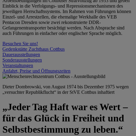
Arbeitsbedingungen im Cottbuser Strafvollzug ab 1933 und geben
Einblick in die Verfolgungs- und Repressionsmechanismen des
jeweiligen Herrschaftssystems. Im Rahmen von Führungen können
Einzel- und Arrestzellen, die ehemalige Werkhalle des VEB
Pentacon Dresden sowie zwei rekonstruierte DDR-
Gefangenentransporter besichtigt werden. Nach Absprache sind
auch Führungen in einfacher oder englischer Sprache möglich.
Besuchen Sie uns!
Gedenkstätte Zuchthaus Cottbus
Dauerausstellungen
Sonderausstellungen
Veranstaltungen
Anfahrt, Preise und Öffnungszeiten
Dieter Dombrowski, von August 1974 bis Dezember 1975 wegen
„versuchter Republikflucht“ in der StVE Cottbus inhaftiert
„Jeder Tag Haft war es Wert –
für das Glück in Freiheit und
Selbstbestimmung zu leben.“