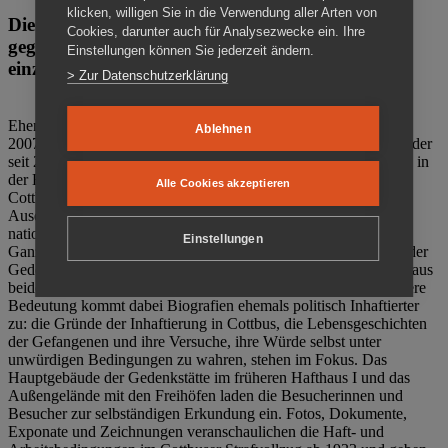
klicken, willigen Sie in die Verwendung aller Arten von
Die Gedenkstätte Zuchthaus Cottbus ist ein Ort
Cookies, darunter auch für Analysezwecke ein. Ihre
gegen das Vergessen. Anschaulich, nah und
Einstellungen können Sie jederzeit ändern.
einzigartig.
> Zur Datenschutzerklärung
Ehemalige politische Häftlinge der DDR gründeten im Oktober
Ablehnen
2007 den Verein Menschenrechtszentrum Cottbus e. V. (MRZ), der
seit 2011 Eigentümer des ehemaligen Gefängnisses (1860-2002) in
der Bautzener Straße und Träger der Gedenkstätte Zuchthaus
Alle Cookies akzeptieren
Cottbus ist. Im Zentrum der Arbeit der Gedenkstätte steht die
Auseinandersetzung mit politischem Unrecht während der
nationalsozialistischen Terrorherrschaft und der SED-Diktatur.
Einstellungen
Ganzjährig zeigen mehrere Dauer- und Sonderausstellungen in der
Gedenkstätte Zuchthaus Cottbus Beispiele politischen Unrechts aus
beiden deutschen Diktaturen des 20. Jahrhunderts. Eine besondere
Bedeutung kommt dabei Biografien ehemals politisch Inhaftierter
zu: die Gründe der Inhaftierung in Cottbus, die Lebensgeschichten
der Gefangenen und ihre Versuche, ihre Würde selbst unter
unwürdigen Bedingungen zu wahren, stehen im Fokus. Das
Hauptgebäude der Gedenkstätte im früheren Hafthaus I und das
Außengelände mit den Freihöfen laden die Besucherinnen und
Besucher zur selbständigen Erkundung ein. Fotos, Dokumente,
Exponate und Zeichnungen veranschaulichen die Haft- und