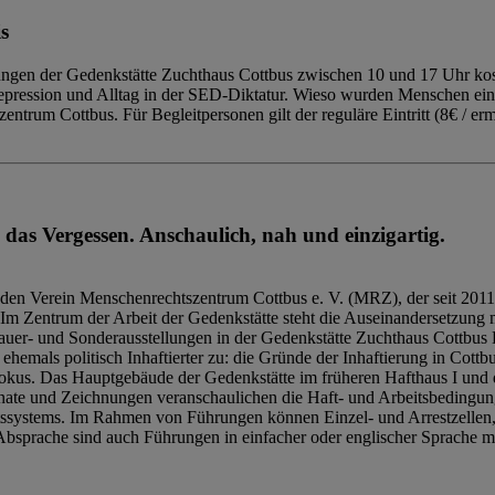
s
ngen der Gedenkstätte Zuchthaus Cottbus zwischen 10 und 17 Uhr kost
Repression und Alltag in der SED-Diktatur. Wieso wurden Menschen ei
trum Cottbus. Für Begleitpersonen gilt der reguläre Eintritt (8€ / erm
 das Vergessen. Anschaulich, nah und einzigartig.
den Verein Menschenrechtszentrum Cottbus e. V. (MRZ), der seit 2011
Im Zentrum der Arbeit der Gedenkstätte steht die Auseinandersetzung m
uer- und Sonderausstellungen in der Gedenkstätte Zuchthaus Cottbus B
hemals politisch Inhaftierter zu: die Gründe der Inhaftierung in Cottb
kus. Das Hauptgebäude der Gedenkstätte im früheren Hafthaus I und 
ate und Zeichnungen veranschaulichen die Haft- und Arbeitsbedingung
tssystems. Im Rahmen von Führungen können Einzel- und Arrestzellen
bsprache sind auch Führungen in einfacher oder englischer Sprache m