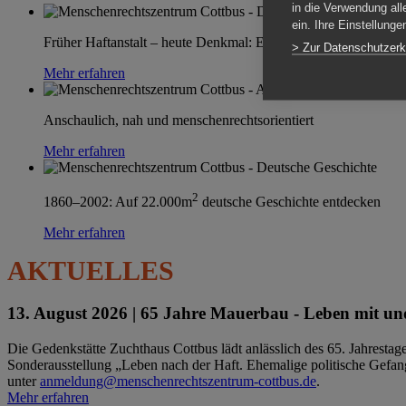
in die Verwendung all
ein. Ihre Einstellung
Früher Haftanstalt – heute Denkmal: Einen Ort im Wandel erle
> Zur Datenschutzerk
Mehr erfahren
Anschaulich, nah und menschenrechtsorientiert
Mehr erfahren
2
1860–2002: Auf 22.000m
deutsche Geschichte entdecken
Mehr erfahren
AKTUELLES
13. August 2026 |
65 Jahre Mauerbau - Leben mit und
Die Gedenkstätte Zuchthaus Cottbus lädt anlässlich des 65. Jahrest
Sonderausstellung „Leben nach der Haft. Ehemalige politische Gefang
unter
anmeldung@menschenrechtszentrum-cottbus.de
.
Mehr erfahren