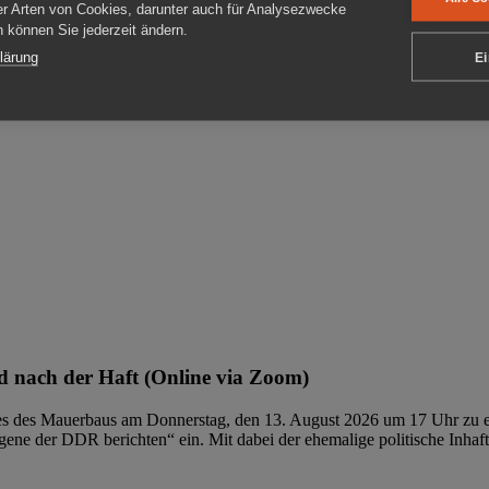
er Arten von Cookies, darunter auch für Analysezwecke
en können Sie jederzeit ändern.
ben
lärung
Ei
 nach der Haft (Online via Zoom)
ages des Mauerbaus am Donnerstag, den 13. August 2026 um 17 Uhr zu e
ene der DDR berichten“ ein. Mit dabei der ehemalige politische Inhaf