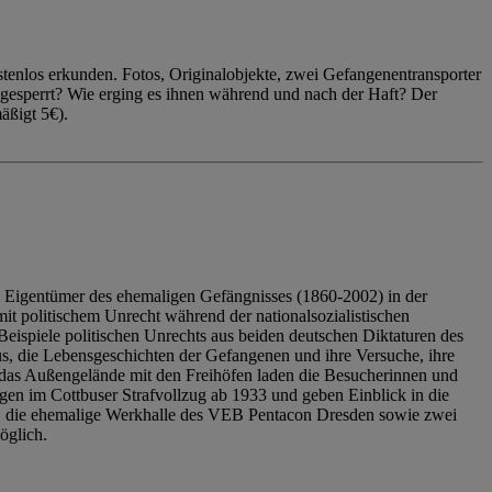
enlos erkunden. Fotos, Originalobjekte, zwei Gefangenentransporter
ngesperrt? Wie erging es ihnen während und nach der Haft? Der
äßigt 5€).
 Eigentümer des ehemaligen Gefängnisses (1860-2002) in der
it politischem Unrecht während der nationalsozialistischen
eispiele politischen Unrechts aus beiden deutschen Diktaturen des
us, die Lebensgeschichten der Gefangenen und ihre Versuche, ihre
das Außengelände mit den Freihöfen laden die Besucherinnen und
en im Cottbuser Strafvollzug ab 1933 und geben Einblick in die
, die ehemalige Werkhalle des VEB Pentacon Dresden sowie zwei
öglich.