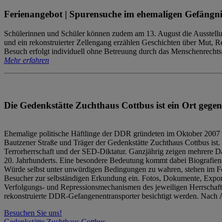
Ferienangebot | Spurensuche im ehemaligen Gefängni
Schülerinnen und Schüler können zudem am 13. August die Ausstellu
und ein rekonstruierter Zellengang erzählen Geschichten über Mut, 
Besuch erfolgt individuell ohne Betreuung durch das Menschenrechtszen
Mehr erfahren
Die Gedenkstätte Zuchthaus Cottbus ist ein Ort gegen
Ehemalige politische Häftlinge der DDR gründeten im Oktober 2007 
Bautzener Straße und Träger der Gedenkstätte Zuchthaus Cottbus ist. 
Terrorherrschaft und der SED-Diktatur. Ganzjährig zeigen mehrere Da
20. Jahrhunderts. Eine besondere Bedeutung kommt dabei Biografien e
Würde selbst unter unwürdigen Bedingungen zu wahren, stehen im Fo
Besucher zur selbständigen Erkundung ein. Fotos, Dokumente, Expon
Verfolgungs- und Repressionsmechanismen des jeweiligen Herrschaf
rekonstruierte DDR-Gefangenentransporter besichtigt werden. Nach A
Besuchen Sie uns!
Gedenkstätte Zuchthaus Cottbus