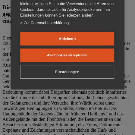
klicken, willigen Sie in die Verwendung aller Arten von
Die Gedenkstätte Zuchthaus Cottbus ist ein Ort
Cookies, darunter auch für Analysezwecke ein. Ihre
gegen das Vergessen. Anschaulich, nah und
Einstellungen können Sie jederzeit ändern.
einzigartig.
> Zur Datenschutzerklärung
Ehemalige politische Häftlinge der DDR gründeten im Oktober
Ablehnen
2007 den Verein Menschenrechtszentrum Cottbus e. V. (MRZ), der
seit 2011 Eigentümer des ehemaligen Gefängnisses (1860-2002) in
der Bautzener Straße und Träger der Gedenkstätte Zuchthaus
Alle Cookies akzeptieren
Cottbus ist. Im Zentrum der Arbeit der Gedenkstätte steht die
Auseinandersetzung mit politischem Unrecht während der
nationalsozialistischen Terrorherrschaft und der SED-Diktatur.
Einstellungen
Ganzjährig zeigen mehrere Dauer- und Sonderausstellungen in der
Gedenkstätte Zuchthaus Cottbus Beispiele politischen Unrechts aus
beiden deutschen Diktaturen des 20. Jahrhunderts. Eine besondere
Bedeutung kommt dabei Biografien ehemals politisch Inhaftierter
zu: die Gründe der Inhaftierung in Cottbus, die Lebensgeschichten
der Gefangenen und ihre Versuche, ihre Würde selbst unter
unwürdigen Bedingungen zu wahren, stehen im Fokus. Das
Hauptgebäude der Gedenkstätte im früheren Hafthaus I und das
Außengelände mit den Freihöfen laden die Besucherinnen und
Besucher zur selbständigen Erkundung ein. Fotos, Dokumente,
Exponate und Zeichnungen veranschaulichen die Haft- und