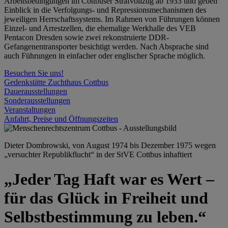
Arbeitsbedingungen im Cottbuser Strafvollzug ab 1933 und geben
Einblick in die Verfolgungs- und Repressionsmechanismen des
jeweiligen Herrschaftssystems. Im Rahmen von Führungen können
Einzel- und Arrestzellen, die ehemalige Werkhalle des VEB
Pentacon Dresden sowie zwei rekonstruierte DDR-
Gefangenentransporter besichtigt werden. Nach Absprache sind
auch Führungen in einfacher oder englischer Sprache möglich.
Besuchen Sie uns!
Gedenkstätte Zuchthaus Cottbus
Dauerausstellungen
Sonderausstellungen
Veranstaltungen
Anfahrt, Preise und Öffnungszeiten
Dieter Dombrowski, von August 1974 bis Dezember 1975 wegen
„versuchter Republikflucht“ in der StVE Cottbus inhaftiert
„Jeder Tag Haft war es Wert –
für das Glück in Freiheit und
Selbstbestimmung zu leben.“