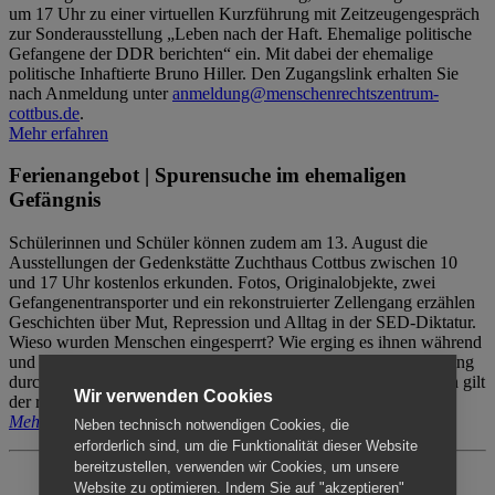
um 17 Uhr zu einer virtuellen Kurzführung mit Zeitzeugengespräch
zur Sonderausstellung „Leben nach der Haft. Ehemalige politische
Gefangene der DDR berichten“ ein. Mit dabei der ehemalige
politische Inhaftierte Bruno Hiller. Den Zugangslink erhalten Sie
nach Anmeldung unter
anmeldung@menschenrechtszentrum-
cottbus.de
.
Mehr erfahren
Ferienangebot | Spurensuche im ehemaligen
Gefängnis
Schülerinnen und Schüler können zudem am 13. August die
Ausstellungen der Gedenkstätte Zuchthaus Cottbus zwischen 10
und 17 Uhr kostenlos erkunden. Fotos, Originalobjekte, zwei
Gefangenentransporter und ein rekonstruierter Zellengang erzählen
Geschichten über Mut, Repression und Alltag in der SED-Diktatur.
Wieso wurden Menschen eingesperrt? Wie erging es ihnen während
und nach der Haft? Der Besuch erfolgt individuell ohne Betreuung
durch das Menschenrechtszentrum Cottbus. Für Begleitpersonen gilt
Wir verwenden Cookies
der reguläre Eintritt (8€ / ermäßigt 5€).
Mehr erfahren
Neben technisch notwendigen Cookies, die
erforderlich sind, um die Funktionalität dieser Website
bereitzustellen, verwenden wir Cookies, um unsere
Website zu optimieren. Indem Sie auf "akzeptieren"