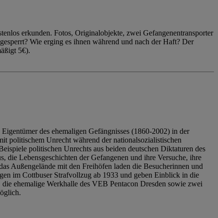
enlos erkunden. Fotos, Originalobjekte, zwei Gefangenentransporter
ngesperrt? Wie erging es ihnen während und nach der Haft? Der
äßigt 5€).
 Eigentümer des ehemaligen Gefängnisses (1860-2002) in der
it politischem Unrecht während der nationalsozialistischen
eispiele politischen Unrechts aus beiden deutschen Diktaturen des
us, die Lebensgeschichten der Gefangenen und ihre Versuche, ihre
das Außengelände mit den Freihöfen laden die Besucherinnen und
en im Cottbuser Strafvollzug ab 1933 und geben Einblick in die
, die ehemalige Werkhalle des VEB Pentacon Dresden sowie zwei
öglich.