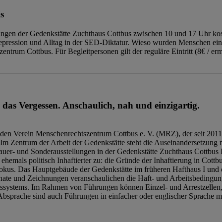
s
ngen der Gedenkstätte Zuchthaus Cottbus zwischen 10 und 17 Uhr kost
Repression und Alltag in der SED-Diktatur. Wieso wurden Menschen ei
trum Cottbus. Für Begleitpersonen gilt der reguläre Eintritt (8€ / erm
 das Vergessen. Anschaulich, nah und einzigartig.
den Verein Menschenrechtszentrum Cottbus e. V. (MRZ), der seit 2011
Im Zentrum der Arbeit der Gedenkstätte steht die Auseinandersetzung m
uer- und Sonderausstellungen in der Gedenkstätte Zuchthaus Cottbus B
hemals politisch Inhaftierter zu: die Gründe der Inhaftierung in Cottb
kus. Das Hauptgebäude der Gedenkstätte im früheren Hafthaus I und 
ate und Zeichnungen veranschaulichen die Haft- und Arbeitsbedingung
tssystems. Im Rahmen von Führungen können Einzel- und Arrestzellen
bsprache sind auch Führungen in einfacher oder englischer Sprache m