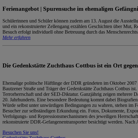
Ferienangebot | Spurensuche im ehemaligen Gefängni
Schülerinnen und Schüler können zudem am 13. August die Ausstellu
und ein rekonstruierter Zellengang erzählen Geschichten über Mut, 
Besuch erfolgt individuell ohne Betreuung durch das Menschenrechtszen
Mehr erfahren
Die Gedenkstätte Zuchthaus Cottbus ist ein Ort gegen
Ehemalige politische Häftlinge der DDR gründeten im Oktober 2007 
Bautzener Straße und Träger der Gedenkstätte Zuchthaus Cottbus ist. 
Terrorherrschaft und der SED-Diktatur. Ganzjährig zeigen mehrere Da
20. Jahrhunderts. Eine besondere Bedeutung kommt dabei Biografien e
Würde selbst unter unwürdigen Bedingungen zu wahren, stehen im Fo
Besucher zur selbständigen Erkundung ein. Fotos, Dokumente, Expon
Verfolgungs- und Repressionsmechanismen des jeweiligen Herrschaf
rekonstruierte DDR-Gefangenentransporter besichtigt werden. Nach A
Besuchen Sie uns!
Gedenkstätte Zuchthaus Cottbus