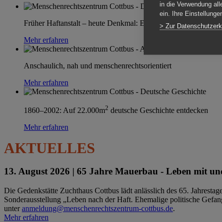
in die Verwendung all
ein. Ihre Einstellung
Früher Haftanstalt – heute Denkmal: Einen Ort im Wandel erle
> Zur Datenschutzerk
Mehr erfahren
Anschaulich, nah und menschenrechtsorientiert
Mehr erfahren
2
1860–2002: Auf 22.000m
deutsche Geschichte entdecken
Mehr erfahren
AKTUELLES
13. August 2026 |
65 Jahre Mauerbau - Leben mit und
Die Gedenkstätte Zuchthaus Cottbus lädt anlässlich des 65. Jahrest
Sonderausstellung „Leben nach der Haft. Ehemalige politische Gefang
unter
anmeldung@menschenrechtszentrum-cottbus.de
.
Mehr erfahren