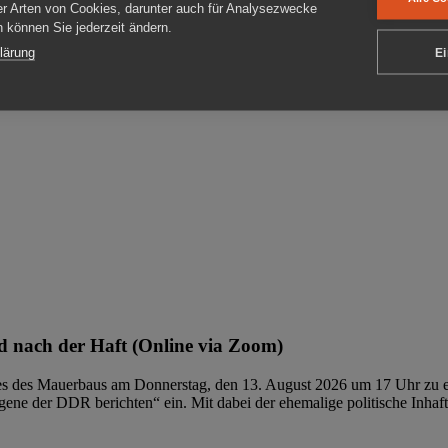
er Arten von Cookies, darunter auch für Analysezwecke
en können Sie jederzeit ändern.
ben
lärung
Ei
 nach der Haft (Online via Zoom)
ages des Mauerbaus am Donnerstag, den 13. August 2026 um 17 Uhr zu e
ene der DDR berichten“ ein. Mit dabei der ehemalige politische Inhaf