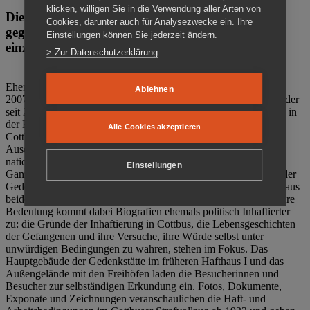
klicken, willigen Sie in die Verwendung aller Arten von
Die Gedenkstätte Zuchthaus Cottbus ist ein Ort
Cookies, darunter auch für Analysezwecke ein. Ihre
gegen das Vergessen. Anschaulich, nah und
Einstellungen können Sie jederzeit ändern.
einzigartig.
> Zur Datenschutzerklärung
Ehemalige politische Häftlinge der DDR gründeten im Oktober
Ablehnen
2007 den Verein Menschenrechtszentrum Cottbus e. V. (MRZ), der
seit 2011 Eigentümer des ehemaligen Gefängnisses (1860-2002) in
der Bautzener Straße und Träger der Gedenkstätte Zuchthaus
Alle Cookies akzeptieren
Cottbus ist. Im Zentrum der Arbeit der Gedenkstätte steht die
Auseinandersetzung mit politischem Unrecht während der
nationalsozialistischen Terrorherrschaft und der SED-Diktatur.
Einstellungen
Ganzjährig zeigen mehrere Dauer- und Sonderausstellungen in der
Gedenkstätte Zuchthaus Cottbus Beispiele politischen Unrechts aus
beiden deutschen Diktaturen des 20. Jahrhunderts. Eine besondere
Bedeutung kommt dabei Biografien ehemals politisch Inhaftierter
zu: die Gründe der Inhaftierung in Cottbus, die Lebensgeschichten
der Gefangenen und ihre Versuche, ihre Würde selbst unter
unwürdigen Bedingungen zu wahren, stehen im Fokus. Das
Hauptgebäude der Gedenkstätte im früheren Hafthaus I und das
Außengelände mit den Freihöfen laden die Besucherinnen und
Besucher zur selbständigen Erkundung ein. Fotos, Dokumente,
Exponate und Zeichnungen veranschaulichen die Haft- und