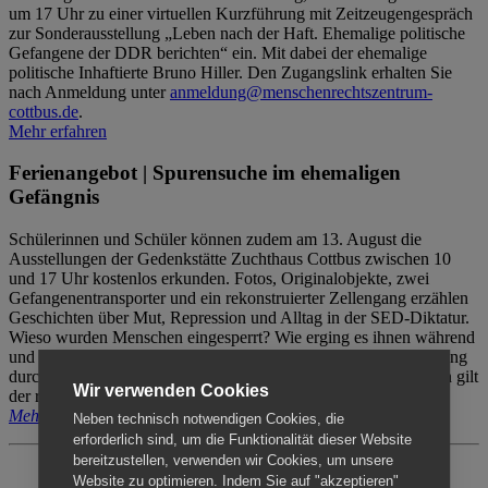
um 17 Uhr zu einer virtuellen Kurzführung mit Zeitzeugengespräch
zur Sonderausstellung „Leben nach der Haft. Ehemalige politische
Gefangene der DDR berichten“ ein. Mit dabei der ehemalige
politische Inhaftierte Bruno Hiller. Den Zugangslink erhalten Sie
nach Anmeldung unter
anmeldung@menschenrechtszentrum-
cottbus.de
.
Mehr erfahren
Ferienangebot | Spurensuche im ehemaligen
Gefängnis
Schülerinnen und Schüler können zudem am 13. August die
Ausstellungen der Gedenkstätte Zuchthaus Cottbus zwischen 10
und 17 Uhr kostenlos erkunden. Fotos, Originalobjekte, zwei
Gefangenentransporter und ein rekonstruierter Zellengang erzählen
Geschichten über Mut, Repression und Alltag in der SED-Diktatur.
Wieso wurden Menschen eingesperrt? Wie erging es ihnen während
und nach der Haft? Der Besuch erfolgt individuell ohne Betreuung
durch das Menschenrechtszentrum Cottbus. Für Begleitpersonen gilt
Wir verwenden Cookies
der reguläre Eintritt (8€ / ermäßigt 5€).
Mehr erfahren
Neben technisch notwendigen Cookies, die
erforderlich sind, um die Funktionalität dieser Website
bereitzustellen, verwenden wir Cookies, um unsere
Website zu optimieren. Indem Sie auf "akzeptieren"