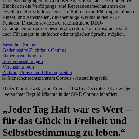
Arbeitsbedingungen im Cottbuser Strafvollzug ab 1933 und geben
Einblick in die Verfolgungs- und Repressionsmechanismen des
jeweiligen Herrschaftssystems. Im Rahmen von Führungen können
Einzel- und Arrestzellen, die ehemalige Werkhalle des VEB
Pentacon Dresden sowie zwei rekonstruierte DDR-
Gefangenentransporter besichtigt werden. Nach Absprache sind
auch Führungen in einfacher oder englischer Sprache möglich.
Besuchen Sie uns!
Gedenkstätte Zuchthaus Cottbus
Dauerausstellungen
Sonderausstellungen
Veranstaltungen
Anfahrt, Preise und Öffnungszeiten
Dieter Dombrowski, von August 1974 bis Dezember 1975 wegen
„versuchter Republikflucht“ in der StVE Cottbus inhaftiert
„Jeder Tag Haft war es Wert –
für das Glück in Freiheit und
Selbstbestimmung zu leben.“