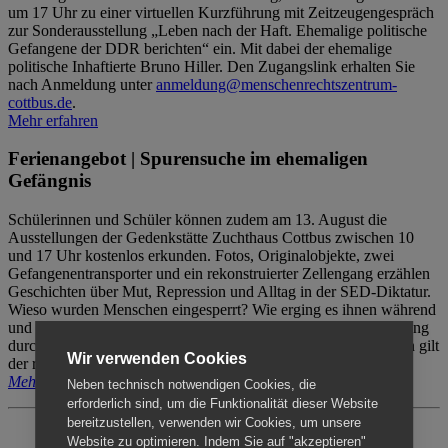
um 17 Uhr zu einer virtuellen Kurzführung mit Zeitzeugengespräch
zur Sonderausstellung „Leben nach der Haft. Ehemalige politische
Gefangene der DDR berichten“ ein. Mit dabei der ehemalige
politische Inhaftierte Bruno Hiller. Den Zugangslink erhalten Sie
nach Anmeldung unter
anmeldung@menschenrechtszentrum-
cottbus.de
.
Mehr erfahren
Ferienangebot | Spurensuche im ehemaligen
Gefängnis
Schülerinnen und Schüler können zudem am 13. August die
Ausstellungen der Gedenkstätte Zuchthaus Cottbus zwischen 10
und 17 Uhr kostenlos erkunden. Fotos, Originalobjekte, zwei
Gefangenentransporter und ein rekonstruierter Zellengang erzählen
Geschichten über Mut, Repression und Alltag in der SED-Diktatur.
Wieso wurden Menschen eingesperrt? Wie erging es ihnen während
und nach der Haft? Der Besuch erfolgt individuell ohne Betreuung
durch das Menschenrechtszentrum Cottbus. Für Begleitpersonen gilt
Wir verwenden Cookies
der reguläre Eintritt (8€ / ermäßigt 5€).
Mehr erfahren
Neben technisch notwendigen Cookies, die
erforderlich sind, um die Funktionalität dieser Website
bereitzustellen, verwenden wir Cookies, um unsere
Website zu optimieren. Indem Sie auf "akzeptieren"