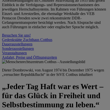
Arbeitsbedingungen im Cottbuser Strafvollzug ab 1933 und geben
Einblick in die Verfolgungs- und Repressionsmechanismen des
jeweiligen Herrschaftssystems. Im Rahmen von Führungen können
Einzel- und Arrestzellen, die ehemalige Werkhalle des VEB
Pentacon Dresden sowie zwei rekonstruierte DDR-
Gefangenentransporter besichtigt werden. Nach Absprache sind
auch Führungen in einfacher oder englischer Sprache möglich.
Besuchen Sie uns!
Gedenkstätte Zuchthaus Cottbus
Dauerausstellungen
Sonderausstellungen
Veranstaltungen
Anfahrt, Preise und Öffnungszeiten
Dieter Dombrowski, von August 1974 bis Dezember 1975 wegen
„versuchter Republikflucht“ in der StVE Cottbus inhaftiert
„Jeder Tag Haft war es Wert –
für das Glück in Freiheit und
Selbstbestimmung zu leben.“