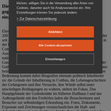
klicken, willigen Sie in die Verwendung aller Arten von
Die Gedenkstätte Zuchthaus Cottbus ist ein Ort
Cookies, darunter auch für Analysezwecke ein. Ihre
gegen das Vergessen. Anschaulich, nah und
Einstellungen können Sie jederzeit ändern.
einzigartig.
> Zur Datenschutzerklärung
Ehemalige politische Häftlinge der DDR gründeten im Oktober
Ablehnen
2007 den Verein Menschenrechtszentrum Cottbus e. V. (MRZ), der
seit 2011 Eigentümer des ehemaligen Gefängnisses (1860-2002) in
der Bautzener Straße und Träger der Gedenkstätte Zuchthaus
Alle Cookies akzeptieren
Cottbus ist. Im Zentrum der Arbeit der Gedenkstätte steht die
Auseinandersetzung mit politischem Unrecht während der
nationalsozialistischen Terrorherrschaft und der SED-Diktatur.
Einstellungen
Ganzjährig zeigen mehrere Dauer- und Sonderausstellungen in der
Gedenkstätte Zuchthaus Cottbus Beispiele politischen Unrechts aus
beiden deutschen Diktaturen des 20. Jahrhunderts. Eine besondere
Bedeutung kommt dabei Biografien ehemals politisch Inhaftierter
zu: die Gründe der Inhaftierung in Cottbus, die Lebensgeschichten
der Gefangenen und ihre Versuche, ihre Würde selbst unter
unwürdigen Bedingungen zu wahren, stehen im Fokus. Das
Hauptgebäude der Gedenkstätte im früheren Hafthaus I und das
Außengelände mit den Freihöfen laden die Besucherinnen und
Besucher zur selbständigen Erkundung ein. Fotos, Dokumente,
Exponate und Zeichnungen veranschaulichen die Haft- und