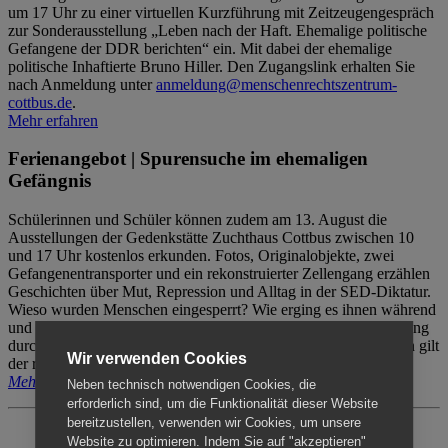
um 17 Uhr zu einer virtuellen Kurzführung mit Zeitzeugengespräch
zur Sonderausstellung „Leben nach der Haft. Ehemalige politische
Gefangene der DDR berichten“ ein. Mit dabei der ehemalige
politische Inhaftierte Bruno Hiller. Den Zugangslink erhalten Sie
nach Anmeldung unter
anmeldung@menschenrechtszentrum-
cottbus.de
.
Mehr erfahren
Ferienangebot | Spurensuche im ehemaligen
Gefängnis
Schülerinnen und Schüler können zudem am 13. August die
Ausstellungen der Gedenkstätte Zuchthaus Cottbus zwischen 10
und 17 Uhr kostenlos erkunden. Fotos, Originalobjekte, zwei
Gefangenentransporter und ein rekonstruierter Zellengang erzählen
Geschichten über Mut, Repression und Alltag in der SED-Diktatur.
Wieso wurden Menschen eingesperrt? Wie erging es ihnen während
und nach der Haft? Der Besuch erfolgt individuell ohne Betreuung
durch das Menschenrechtszentrum Cottbus. Für Begleitpersonen gilt
Wir verwenden Cookies
der reguläre Eintritt (8€ / ermäßigt 5€).
Mehr erfahren
Neben technisch notwendigen Cookies, die
erforderlich sind, um die Funktionalität dieser Website
bereitzustellen, verwenden wir Cookies, um unsere
Website zu optimieren. Indem Sie auf "akzeptieren"