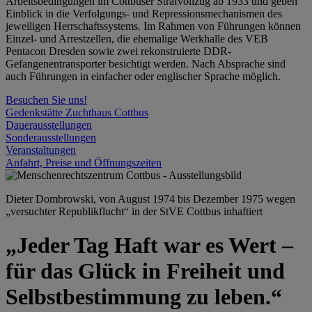
Arbeitsbedingungen im Cottbuser Strafvollzug ab 1933 und geben
Einblick in die Verfolgungs- und Repressionsmechanismen des
jeweiligen Herrschaftssystems. Im Rahmen von Führungen können
Einzel- und Arrestzellen, die ehemalige Werkhalle des VEB
Pentacon Dresden sowie zwei rekonstruierte DDR-
Gefangenentransporter besichtigt werden. Nach Absprache sind
auch Führungen in einfacher oder englischer Sprache möglich.
Besuchen Sie uns!
Gedenkstätte Zuchthaus Cottbus
Dauerausstellungen
Sonderausstellungen
Veranstaltungen
Anfahrt, Preise und Öffnungszeiten
Dieter Dombrowski, von August 1974 bis Dezember 1975 wegen
„versuchter Republikflucht“ in der StVE Cottbus inhaftiert
„Jeder Tag Haft war es Wert –
für das Glück in Freiheit und
Selbstbestimmung zu leben.“