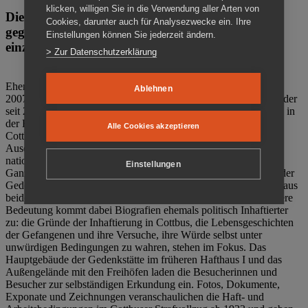
klicken, willigen Sie in die Verwendung aller Arten von
Die Gedenkstätte Zuchthaus Cottbus ist ein Ort
Cookies, darunter auch für Analysezwecke ein. Ihre
gegen das Vergessen. Anschaulich, nah und
Einstellungen können Sie jederzeit ändern.
einzigartig.
> Zur Datenschutzerklärung
Ehemalige politische Häftlinge der DDR gründeten im Oktober
Ablehnen
2007 den Verein Menschenrechtszentrum Cottbus e. V. (MRZ), der
seit 2011 Eigentümer des ehemaligen Gefängnisses (1860-2002) in
der Bautzener Straße und Träger der Gedenkstätte Zuchthaus
Alle Cookies akzeptieren
Cottbus ist. Im Zentrum der Arbeit der Gedenkstätte steht die
Auseinandersetzung mit politischem Unrecht während der
nationalsozialistischen Terrorherrschaft und der SED-Diktatur.
Einstellungen
Ganzjährig zeigen mehrere Dauer- und Sonderausstellungen in der
Gedenkstätte Zuchthaus Cottbus Beispiele politischen Unrechts aus
beiden deutschen Diktaturen des 20. Jahrhunderts. Eine besondere
Bedeutung kommt dabei Biografien ehemals politisch Inhaftierter
zu: die Gründe der Inhaftierung in Cottbus, die Lebensgeschichten
der Gefangenen und ihre Versuche, ihre Würde selbst unter
unwürdigen Bedingungen zu wahren, stehen im Fokus. Das
Hauptgebäude der Gedenkstätte im früheren Hafthaus I und das
Außengelände mit den Freihöfen laden die Besucherinnen und
Besucher zur selbständigen Erkundung ein. Fotos, Dokumente,
Exponate und Zeichnungen veranschaulichen die Haft- und