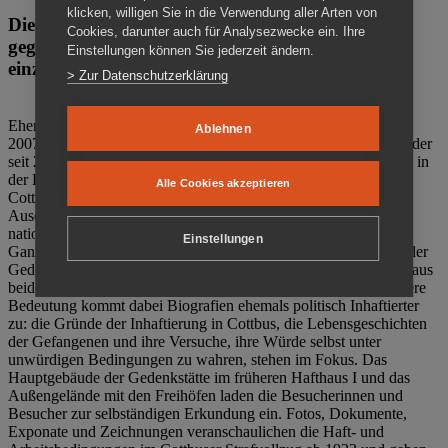
klicken, willigen Sie in die Verwendung aller Arten von
Die Gedenkstätte Zuchthaus Cottbus ist ein Ort
Cookies, darunter auch für Analysezwecke ein. Ihre
gegen das Vergessen. Anschaulich, nah und
Einstellungen können Sie jederzeit ändern.
einzigartig.
> Zur Datenschutzerklärung
Ehemalige politische Häftlinge der DDR gründeten im Oktober
Ablehnen
2007 den Verein Menschenrechtszentrum Cottbus e. V. (MRZ), der
seit 2011 Eigentümer des ehemaligen Gefängnisses (1860-2002) in
der Bautzener Straße und Träger der Gedenkstätte Zuchthaus
Alle Cookies akzeptieren
Cottbus ist. Im Zentrum der Arbeit der Gedenkstätte steht die
Auseinandersetzung mit politischem Unrecht während der
nationalsozialistischen Terrorherrschaft und der SED-Diktatur.
Einstellungen
Ganzjährig zeigen mehrere Dauer- und Sonderausstellungen in der
Gedenkstätte Zuchthaus Cottbus Beispiele politischen Unrechts aus
beiden deutschen Diktaturen des 20. Jahrhunderts. Eine besondere
Bedeutung kommt dabei Biografien ehemals politisch Inhaftierter
zu: die Gründe der Inhaftierung in Cottbus, die Lebensgeschichten
der Gefangenen und ihre Versuche, ihre Würde selbst unter
unwürdigen Bedingungen zu wahren, stehen im Fokus. Das
Hauptgebäude der Gedenkstätte im früheren Hafthaus I und das
Außengelände mit den Freihöfen laden die Besucherinnen und
Besucher zur selbständigen Erkundung ein. Fotos, Dokumente,
Exponate und Zeichnungen veranschaulichen die Haft- und