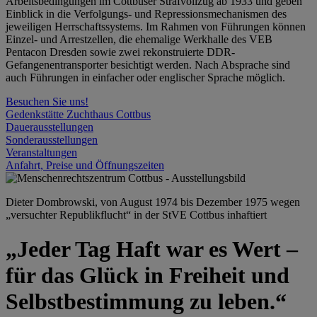
Arbeitsbedingungen im Cottbuser Strafvollzug ab 1933 und geben
Einblick in die Verfolgungs- und Repressionsmechanismen des
jeweiligen Herrschaftssystems. Im Rahmen von Führungen können
Einzel- und Arrestzellen, die ehemalige Werkhalle des VEB
Pentacon Dresden sowie zwei rekonstruierte DDR-
Gefangenentransporter besichtigt werden. Nach Absprache sind
auch Führungen in einfacher oder englischer Sprache möglich.
Besuchen Sie uns!
Gedenkstätte Zuchthaus Cottbus
Dauerausstellungen
Sonderausstellungen
Veranstaltungen
Anfahrt, Preise und Öffnungszeiten
Dieter Dombrowski, von August 1974 bis Dezember 1975 wegen
„versuchter Republikflucht“ in der StVE Cottbus inhaftiert
„Jeder Tag Haft war es Wert –
für das Glück in Freiheit und
Selbstbestimmung zu leben.“