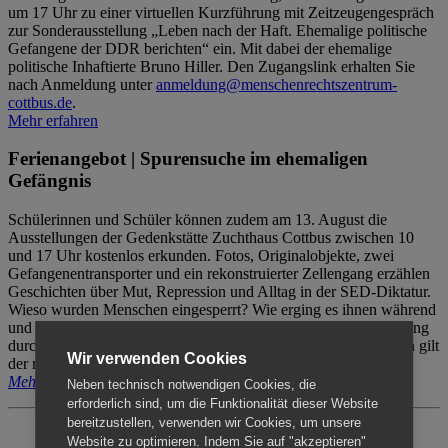
um 17 Uhr zu einer virtuellen Kurzführung mit Zeitzeugengespräch
zur Sonderausstellung „Leben nach der Haft. Ehemalige politische
Gefangene der DDR berichten“ ein. Mit dabei der ehemalige
politische Inhaftierte Bruno Hiller. Den Zugangslink erhalten Sie
nach Anmeldung unter
anmeldung@menschenrechtszentrum-
cottbus.de
.
Mehr erfahren
Ferienangebot | Spurensuche im ehemaligen
Gefängnis
Schülerinnen und Schüler können zudem am 13. August die
Ausstellungen der Gedenkstätte Zuchthaus Cottbus zwischen 10
und 17 Uhr kostenlos erkunden. Fotos, Originalobjekte, zwei
Gefangenentransporter und ein rekonstruierter Zellengang erzählen
Geschichten über Mut, Repression und Alltag in der SED-Diktatur.
Wieso wurden Menschen eingesperrt? Wie erging es ihnen während
und nach der Haft? Der Besuch erfolgt individuell ohne Betreuung
durch das Menschenrechtszentrum Cottbus. Für Begleitpersonen gilt
Wir verwenden Cookies
der reguläre Eintritt (8€ / ermäßigt 5€).
Mehr erfahren
Neben technisch notwendigen Cookies, die
erforderlich sind, um die Funktionalität dieser Website
bereitzustellen, verwenden wir Cookies, um unsere
Website zu optimieren. Indem Sie auf "akzeptieren"