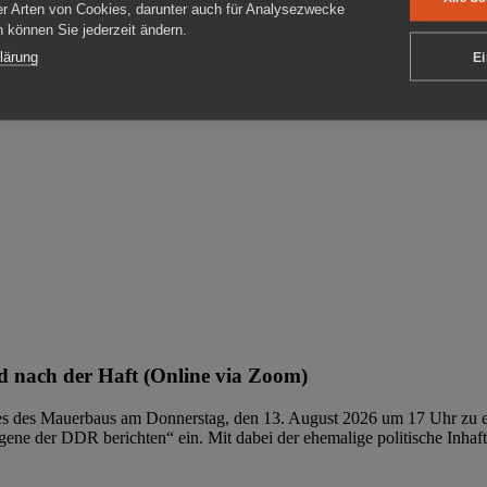
er Arten von Cookies, darunter auch für Analysezwecke
en können Sie jederzeit ändern.
ben
lärung
Ei
 nach der Haft (Online via Zoom)
ages des Mauerbaus am Donnerstag, den 13. August 2026 um 17 Uhr zu e
ene der DDR berichten“ ein. Mit dabei der ehemalige politische Inhaf