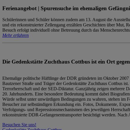
Ferienangebot | Spurensuche im ehemaligen Gefängni
Schülerinnen und Schüler können zudem am 13. August die Ausstellu
und ein rekonstruierter Zellengang erzählen Geschichten über Mut, 
Besuch erfolgt individuell ohne Betreuung durch das Menschenrechtszen
Mehr erfahren
Die Gedenkstätte Zuchthaus Cottbus ist ein Ort gegen
Ehemalige politische Häftlinge der DDR gründeten im Oktober 2007 
Bautzener Straße und Träger der Gedenkstätte Zuchthaus Cottbus ist. 
Terrorherrschaft und der SED-Diktatur. Ganzjährig zeigen mehrere Da
20. Jahrhunderts. Eine besondere Bedeutung kommt dabei Biografien e
Würde selbst unter unwürdigen Bedingungen zu wahren, stehen im Fo
Besucher zur selbständigen Erkundung ein. Fotos, Dokumente, Expon
Verfolgungs- und Repressionsmechanismen des jeweiligen Herrschaf
rekonstruierte DDR-Gefangenentransporter besichtigt werden. Nach A
Besuchen Sie uns!
Gedenkstätte Zuchthaus Cottbus