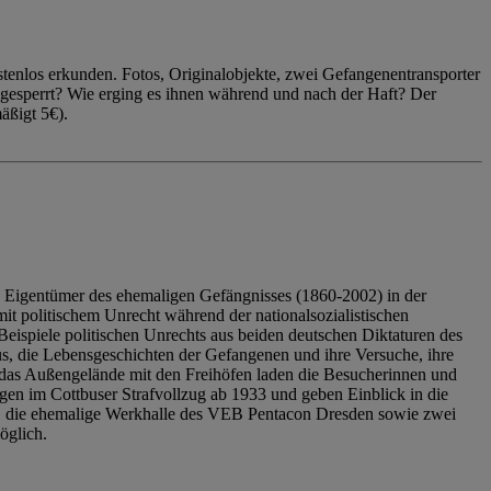
enlos erkunden. Fotos, Originalobjekte, zwei Gefangenentransporter
ngesperrt? Wie erging es ihnen während und nach der Haft? Der
äßigt 5€).
 Eigentümer des ehemaligen Gefängnisses (1860-2002) in der
it politischem Unrecht während der nationalsozialistischen
eispiele politischen Unrechts aus beiden deutschen Diktaturen des
us, die Lebensgeschichten der Gefangenen und ihre Versuche, ihre
das Außengelände mit den Freihöfen laden die Besucherinnen und
en im Cottbuser Strafvollzug ab 1933 und geben Einblick in die
, die ehemalige Werkhalle des VEB Pentacon Dresden sowie zwei
öglich.