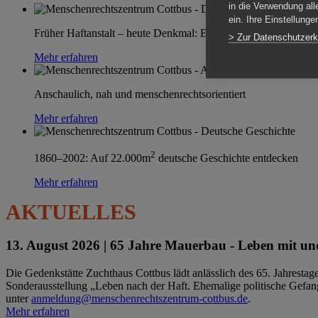
in die Verwendung all
ein. Ihre Einstellung
Früher Haftanstalt – heute Denkmal: Einen Ort im Wandel erle
> Zur Datenschutzerk
Mehr erfahren
Anschaulich, nah und menschenrechtsorientiert
Mehr erfahren
2
1860–2002: Auf 22.000m
deutsche Geschichte entdecken
Mehr erfahren
AKTUELLES
13. August 2026 |
65 Jahre Mauerbau - Leben mit und
Die Gedenkstätte Zuchthaus Cottbus lädt anlässlich des 65. Jahrest
Sonderausstellung „Leben nach der Haft. Ehemalige politische Gefang
unter
anmeldung@menschenrechtszentrum-cottbus.de
.
Mehr erfahren