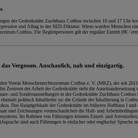
s
ngen der Gedenkstätte Zuchthaus Cottbus zwischen 10 und 17 Uhr kost
Repression und Alltag in der SED-Diktatur. Wieso wurden Menschen ei
trum Cottbus. Für Begleitpersonen gilt der reguläre Eintritt (8€ / erm
 das Vergessen. Anschaulich, nah und einzigartig.
den Verein Menschenrechtszentrum Cottbus e. V. (MRZ), der seit 2011
Im Zentrum der Arbeit der Gedenkstätte steht die Auseinandersetzung m
uer- und Sonderausstellungen in der Gedenkstätte Zuchthaus Cottbus B
hemals politisch Inhaftierter zu: die Gründe der Inhaftierung in Cottb
kus. Das Hauptgebäude der Gedenkstätte im früheren Hafthaus I und 
ate und Zeichnungen veranschaulichen die Haft- und Arbeitsbedingung
tssystems. Im Rahmen von Führungen können Einzel- und Arrestzellen
bsprache sind auch Führungen in einfacher oder englischer Sprache m