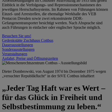
Arbeitsbedingungen im Cottbuser Strafvollzug ab 1933 und geben
Einblick in die Verfolgungs- und Repressionsmechanismen des
jeweiligen Herrschaftssystems. Im Rahmen von Führungen können
Einzel- und Arrestzellen, die ehemalige Werkhalle des VEB
Pentacon Dresden sowie zwei rekonstruierte DDR-
Gefangenentransporter besichtigt werden. Nach Absprache sind
auch Führungen in einfacher oder englischer Sprache möglich.
Besuchen Sie uns!
Gedenkstätte Zuchthaus Cottbus
Dauerausstellungen
Sonderausstellungen
Veranstaltungen
Anfahrt, Preise und Öffnungszeiten
Dieter Dombrowski, von August 1974 bis Dezember 1975 wegen
„versuchter Republikflucht“ in der StVE Cottbus inhaftiert
„Jeder Tag Haft war es Wert –
für das Glück in Freiheit und
Selbstbestimmung zu leben.“