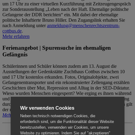
um 17 Uhr zu einer virtuellen Kurzführung mit Zeitzeugengespräch
zur Sonderausstellung „Leben nach der Haft. Ehemalige politische
Gefangene der DDR berichten“ ein. Mit dabei der ehemalige
politische Inhaftierte Bruno Hiller. Den Zugangslink erhalten Sie
nach Anmeldung unter
anmeldung@menschenrechtszentrum-
cottbus.de
.
Mehr erfahren
Ferienangebot | Spurensuche im ehemaligen
Gefängnis
Schülerinnen und Schüler können zudem am 13. August die
Ausstellungen der Gedenkstätte Zuchthaus Cottbus zwischen 10
und 17 Uhr kostenlos erkunden. Fotos, Originalobjekte, zwei
Gefangenentransporter und ein rekonstruierter Zellengang erzählen
Geschichten über Mut, Repression und Alltag in der SED-Diktatur.
Wieso wurden Menschen eingesperrt? Wie erging es ihnen während
und nach der Haft? Der Besuch erfolgt individuell ohne Betreuung
durch das Menschenrechtszentrum Cottbus. Für Begleitpersonen gilt
Wir verwenden Cookies
der reguläre Eintritt (8€ / ermäßigt 5€).
Mehr erfahren
Neben technisch notwendigen Cookies, die
erforderlich sind, um die Funktionalität dieser Website
bereitzustellen, verwenden wir Cookies, um unsere
Website zu optimieren. Indem Sie auf "akzeptieren"