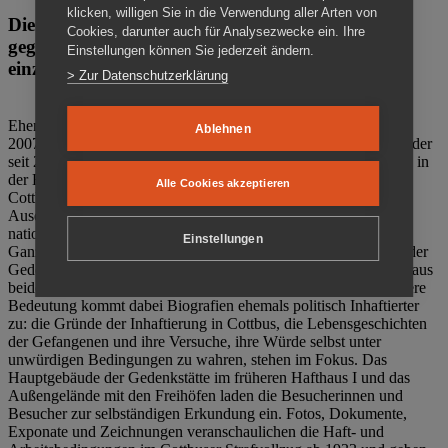
klicken, willigen Sie in die Verwendung aller Arten von
Die Gedenkstätte Zuchthaus Cottbus ist ein Ort
Cookies, darunter auch für Analysezwecke ein. Ihre
gegen das Vergessen. Anschaulich, nah und
Einstellungen können Sie jederzeit ändern.
einzigartig.
> Zur Datenschutzerklärung
Ehemalige politische Häftlinge der DDR gründeten im Oktober
Ablehnen
2007 den Verein Menschenrechtszentrum Cottbus e. V. (MRZ), der
seit 2011 Eigentümer des ehemaligen Gefängnisses (1860-2002) in
der Bautzener Straße und Träger der Gedenkstätte Zuchthaus
Alle Cookies akzeptieren
Cottbus ist. Im Zentrum der Arbeit der Gedenkstätte steht die
Auseinandersetzung mit politischem Unrecht während der
nationalsozialistischen Terrorherrschaft und der SED-Diktatur.
Einstellungen
Ganzjährig zeigen mehrere Dauer- und Sonderausstellungen in der
Gedenkstätte Zuchthaus Cottbus Beispiele politischen Unrechts aus
beiden deutschen Diktaturen des 20. Jahrhunderts. Eine besondere
Bedeutung kommt dabei Biografien ehemals politisch Inhaftierter
zu: die Gründe der Inhaftierung in Cottbus, die Lebensgeschichten
der Gefangenen und ihre Versuche, ihre Würde selbst unter
unwürdigen Bedingungen zu wahren, stehen im Fokus. Das
Hauptgebäude der Gedenkstätte im früheren Hafthaus I und das
Außengelände mit den Freihöfen laden die Besucherinnen und
Besucher zur selbständigen Erkundung ein. Fotos, Dokumente,
Exponate und Zeichnungen veranschaulichen die Haft- und