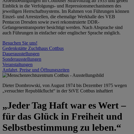
Arbeitsbedingungen im Cottbuser Strafvollzug ab 1933 und geben
Einblick in die Verfolgungs- und Repressionsmechanismen des
jeweiligen Herrschaftssystems. Im Rahmen von Führungen können
Einzel- und Arrestzellen, die ehemalige Werkhalle des VEB
Pentacon Dresden sowie zwei rekonstruierte DDR-
Gefangenentransporter besichtigt werden. Nach Absprache sind
auch Führungen in einfacher oder englischer Sprache möglich.
Besuchen Sie uns!
Gedenkstätte Zuchthaus Cottbus
Dauerausstellungen
Sonderausstellungen
Veranstaltungen
Anfahrt, Preise und Öffnungszeiten
Dieter Dombrowski, von August 1974 bis Dezember 1975 wegen
„versuchter Republikflucht“ in der StVE Cottbus inhaftiert
„Jeder Tag Haft war es Wert –
für das Glück in Freiheit und
Selbstbestimmung zu leben.“