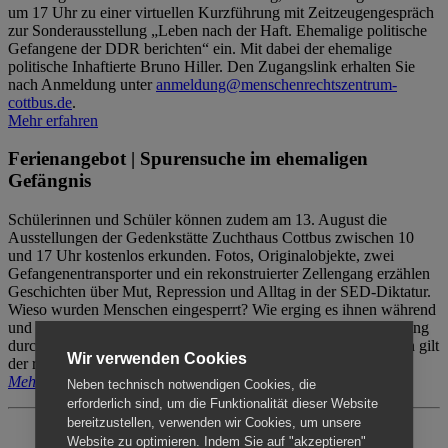
um 17 Uhr zu einer virtuellen Kurzführung mit Zeitzeugengespräch
zur Sonderausstellung „Leben nach der Haft. Ehemalige politische
Gefangene der DDR berichten“ ein. Mit dabei der ehemalige
politische Inhaftierte Bruno Hiller. Den Zugangslink erhalten Sie
nach Anmeldung unter
anmeldung@menschenrechtszentrum-
cottbus.de
.
Mehr erfahren
Ferienangebot | Spurensuche im ehemaligen
Gefängnis
Schülerinnen und Schüler können zudem am 13. August die
Ausstellungen der Gedenkstätte Zuchthaus Cottbus zwischen 10
und 17 Uhr kostenlos erkunden. Fotos, Originalobjekte, zwei
Gefangenentransporter und ein rekonstruierter Zellengang erzählen
Geschichten über Mut, Repression und Alltag in der SED-Diktatur.
Wieso wurden Menschen eingesperrt? Wie erging es ihnen während
und nach der Haft? Der Besuch erfolgt individuell ohne Betreuung
durch das Menschenrechtszentrum Cottbus. Für Begleitpersonen gilt
Wir verwenden Cookies
der reguläre Eintritt (8€ / ermäßigt 5€).
Mehr erfahren
Neben technisch notwendigen Cookies, die
erforderlich sind, um die Funktionalität dieser Website
bereitzustellen, verwenden wir Cookies, um unsere
Website zu optimieren. Indem Sie auf "akzeptieren"