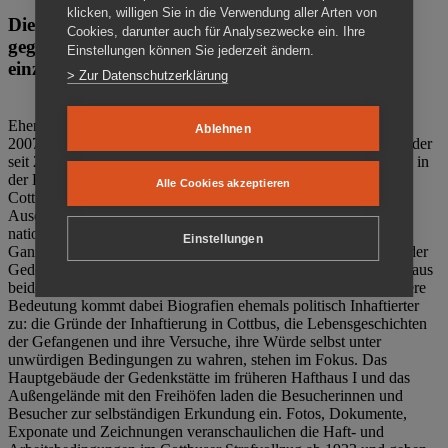
klicken, willigen Sie in die Verwendung aller Arten von
Die Gedenkstätte Zuchthaus Cottbus ist ein Ort
Cookies, darunter auch für Analysezwecke ein. Ihre
gegen das Vergessen. Anschaulich, nah und
Einstellungen können Sie jederzeit ändern.
einzigartig.
> Zur Datenschutzerklärung
Ehemalige politische Häftlinge der DDR gründeten im Oktober
Ablehnen
2007 den Verein Menschenrechtszentrum Cottbus e. V. (MRZ), der
seit 2011 Eigentümer des ehemaligen Gefängnisses (1860-2002) in
der Bautzener Straße und Träger der Gedenkstätte Zuchthaus
Alle Cookies akzeptieren
Cottbus ist. Im Zentrum der Arbeit der Gedenkstätte steht die
Auseinandersetzung mit politischem Unrecht während der
nationalsozialistischen Terrorherrschaft und der SED-Diktatur.
Einstellungen
Ganzjährig zeigen mehrere Dauer- und Sonderausstellungen in der
Gedenkstätte Zuchthaus Cottbus Beispiele politischen Unrechts aus
beiden deutschen Diktaturen des 20. Jahrhunderts. Eine besondere
Bedeutung kommt dabei Biografien ehemals politisch Inhaftierter
zu: die Gründe der Inhaftierung in Cottbus, die Lebensgeschichten
der Gefangenen und ihre Versuche, ihre Würde selbst unter
unwürdigen Bedingungen zu wahren, stehen im Fokus. Das
Hauptgebäude der Gedenkstätte im früheren Hafthaus I und das
Außengelände mit den Freihöfen laden die Besucherinnen und
Besucher zur selbständigen Erkundung ein. Fotos, Dokumente,
Exponate und Zeichnungen veranschaulichen die Haft- und