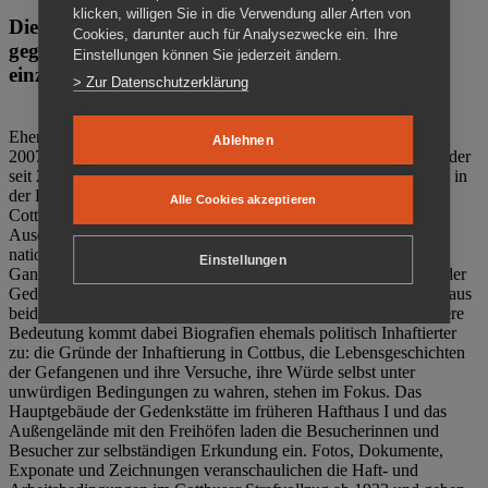
klicken, willigen Sie in die Verwendung aller Arten von
Die Gedenkstätte Zuchthaus Cottbus ist ein Ort
Cookies, darunter auch für Analysezwecke ein. Ihre
gegen das Vergessen. Anschaulich, nah und
Einstellungen können Sie jederzeit ändern.
einzigartig.
> Zur Datenschutzerklärung
Ehemalige politische Häftlinge der DDR gründeten im Oktober
Ablehnen
2007 den Verein Menschenrechtszentrum Cottbus e. V. (MRZ), der
seit 2011 Eigentümer des ehemaligen Gefängnisses (1860-2002) in
der Bautzener Straße und Träger der Gedenkstätte Zuchthaus
Alle Cookies akzeptieren
Cottbus ist. Im Zentrum der Arbeit der Gedenkstätte steht die
Auseinandersetzung mit politischem Unrecht während der
nationalsozialistischen Terrorherrschaft und der SED-Diktatur.
Einstellungen
Ganzjährig zeigen mehrere Dauer- und Sonderausstellungen in der
Gedenkstätte Zuchthaus Cottbus Beispiele politischen Unrechts aus
beiden deutschen Diktaturen des 20. Jahrhunderts. Eine besondere
Bedeutung kommt dabei Biografien ehemals politisch Inhaftierter
zu: die Gründe der Inhaftierung in Cottbus, die Lebensgeschichten
der Gefangenen und ihre Versuche, ihre Würde selbst unter
unwürdigen Bedingungen zu wahren, stehen im Fokus. Das
Hauptgebäude der Gedenkstätte im früheren Hafthaus I und das
Außengelände mit den Freihöfen laden die Besucherinnen und
Besucher zur selbständigen Erkundung ein. Fotos, Dokumente,
Exponate und Zeichnungen veranschaulichen die Haft- und