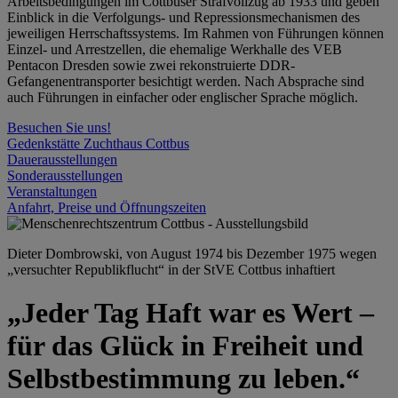
Arbeitsbedingungen im Cottbuser Strafvollzug ab 1933 und geben
Einblick in die Verfolgungs- und Repressionsmechanismen des
jeweiligen Herrschaftssystems. Im Rahmen von Führungen können
Einzel- und Arrestzellen, die ehemalige Werkhalle des VEB
Pentacon Dresden sowie zwei rekonstruierte DDR-
Gefangenentransporter besichtigt werden. Nach Absprache sind
auch Führungen in einfacher oder englischer Sprache möglich.
Besuchen Sie uns!
Gedenkstätte Zuchthaus Cottbus
Dauerausstellungen
Sonderausstellungen
Veranstaltungen
Anfahrt, Preise und Öffnungszeiten
Dieter Dombrowski, von August 1974 bis Dezember 1975 wegen
„versuchter Republikflucht“ in der StVE Cottbus inhaftiert
„Jeder Tag Haft war es Wert –
für das Glück in Freiheit und
Selbstbestimmung zu leben.“