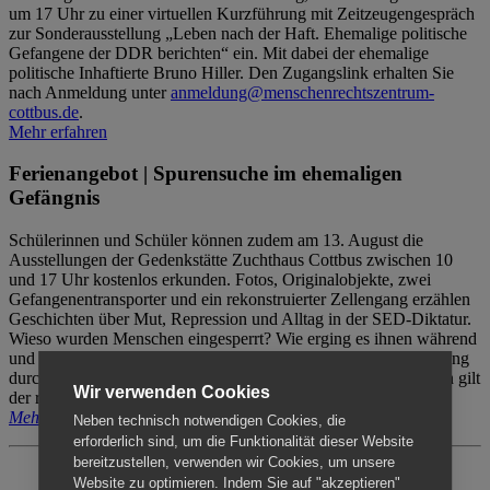
um 17 Uhr zu einer virtuellen Kurzführung mit Zeitzeugengespräch
zur Sonderausstellung „Leben nach der Haft. Ehemalige politische
Gefangene der DDR berichten“ ein. Mit dabei der ehemalige
politische Inhaftierte Bruno Hiller. Den Zugangslink erhalten Sie
nach Anmeldung unter
anmeldung@menschenrechtszentrum-
cottbus.de
.
Mehr erfahren
Ferienangebot | Spurensuche im ehemaligen
Gefängnis
Schülerinnen und Schüler können zudem am 13. August die
Ausstellungen der Gedenkstätte Zuchthaus Cottbus zwischen 10
und 17 Uhr kostenlos erkunden. Fotos, Originalobjekte, zwei
Gefangenentransporter und ein rekonstruierter Zellengang erzählen
Geschichten über Mut, Repression und Alltag in der SED-Diktatur.
Wieso wurden Menschen eingesperrt? Wie erging es ihnen während
und nach der Haft? Der Besuch erfolgt individuell ohne Betreuung
durch das Menschenrechtszentrum Cottbus. Für Begleitpersonen gilt
Wir verwenden Cookies
der reguläre Eintritt (8€ / ermäßigt 5€).
Mehr erfahren
Neben technisch notwendigen Cookies, die
erforderlich sind, um die Funktionalität dieser Website
bereitzustellen, verwenden wir Cookies, um unsere
Website zu optimieren. Indem Sie auf "akzeptieren"