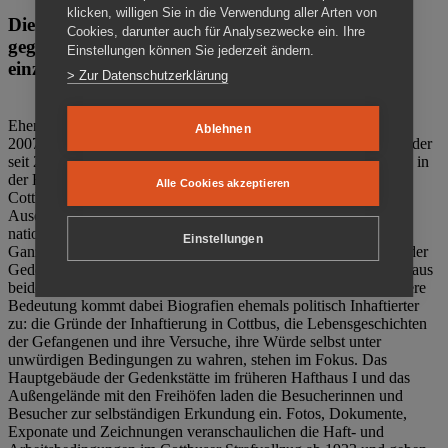
klicken, willigen Sie in die Verwendung aller Arten von
Die Gedenkstätte Zuchthaus Cottbus ist ein Ort
Cookies, darunter auch für Analysezwecke ein. Ihre
gegen das Vergessen. Anschaulich, nah und
Einstellungen können Sie jederzeit ändern.
einzigartig.
> Zur Datenschutzerklärung
Ehemalige politische Häftlinge der DDR gründeten im Oktober
Ablehnen
2007 den Verein Menschenrechtszentrum Cottbus e. V. (MRZ), der
seit 2011 Eigentümer des ehemaligen Gefängnisses (1860-2002) in
der Bautzener Straße und Träger der Gedenkstätte Zuchthaus
Alle Cookies akzeptieren
Cottbus ist. Im Zentrum der Arbeit der Gedenkstätte steht die
Auseinandersetzung mit politischem Unrecht während der
nationalsozialistischen Terrorherrschaft und der SED-Diktatur.
Einstellungen
Ganzjährig zeigen mehrere Dauer- und Sonderausstellungen in der
Gedenkstätte Zuchthaus Cottbus Beispiele politischen Unrechts aus
beiden deutschen Diktaturen des 20. Jahrhunderts. Eine besondere
Bedeutung kommt dabei Biografien ehemals politisch Inhaftierter
zu: die Gründe der Inhaftierung in Cottbus, die Lebensgeschichten
der Gefangenen und ihre Versuche, ihre Würde selbst unter
unwürdigen Bedingungen zu wahren, stehen im Fokus. Das
Hauptgebäude der Gedenkstätte im früheren Hafthaus I und das
Außengelände mit den Freihöfen laden die Besucherinnen und
Besucher zur selbständigen Erkundung ein. Fotos, Dokumente,
Exponate und Zeichnungen veranschaulichen die Haft- und