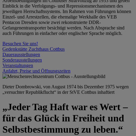
Arbeitsbedingungen im Cottbuser Strafvollzug ab 1933 und geben
Einblick in die Verfolgungs- und Repressionsmechanismen des
jeweiligen Herrschaftssystems. Im Rahmen von Führungen können
Einzel- und Arrestzellen, die ehemalige Werkhalle des VEB
Pentacon Dresden sowie zwei rekonstruierte DDR-
Gefangenentransporter besichtigt werden. Nach Absprache sind
auch Führungen in einfacher oder englischer Sprache möglich.
Besuchen Sie uns!
Gedenkstätte Zuchthaus Cottbus
Dauerausstellungen
Sonderausstellungen
Veranstaltungen
Anfahrt, Preise und Öffnungszeiten
Dieter Dombrowski, von August 1974 bis Dezember 1975 wegen
„versuchter Republikflucht“ in der StVE Cottbus inhaftiert
„Jeder Tag Haft war es Wert –
für das Glück in Freiheit und
Selbstbestimmung zu leben.“