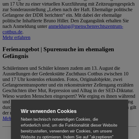
um 17 Uhr zu einer virtuellen Kurzführung mit Zeitzeugengespräch
zur Sonderausstellung „Leben nach der Haft. Ehemalige politische
Gefangene der DDR berichten“ ein. Mit dabei der ehemalige
politische Inhaftierte Bruno Hiller. Den Zugangslink erhalten Sie
nach Anmeldung unter
anmeldung@menschenrechtszentrum-
cottbus.de
.
Mehr erfahren
Ferienangebot | Spurensuche im ehemaligen
Gefängnis
Schülerinnen und Schüler können zudem am 13. August die
Ausstellungen der Gedenkstätte Zuchthaus Cottbus zwischen 10
und 17 Uhr kostenlos erkunden. Fotos, Originalobjekte, zwei
Gefangenentransporter und ein rekonstruierter Zellengang erzählen
Geschichten über Mut, Repression und Alltag in der SED-Diktatur.
Wieso wurden Menschen eingesperrt? Wie erging es ihnen während
und nach der Haft? Der Besuch erfolgt individuell ohne Betreuung
durch das Menschenrechtszentrum Cottbus. Für Begleitpersonen gilt
Wir verwenden Cookies
der reguläre Eintritt (8€ / ermäßigt 5€).
Mehr erfahren
Neben technisch notwendigen Cookies, die
erforderlich sind, um die Funktionalität dieser Website
bereitzustellen, verwenden wir Cookies, um unsere
Website zu optimieren. Indem Sie auf "akzeptieren"