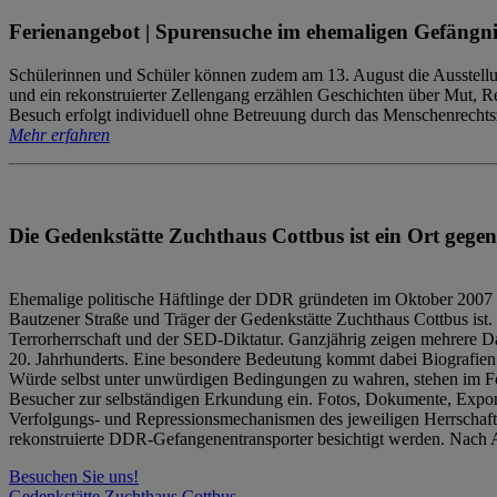
Ferienangebot | Spurensuche im ehemaligen Gefängni
Schülerinnen und Schüler können zudem am 13. August die Ausstellu
und ein rekonstruierter Zellengang erzählen Geschichten über Mut, 
Besuch erfolgt individuell ohne Betreuung durch das Menschenrechtszen
Mehr erfahren
Die Gedenkstätte Zuchthaus Cottbus ist ein Ort gegen
Ehemalige politische Häftlinge der DDR gründeten im Oktober 2007 
Bautzener Straße und Träger der Gedenkstätte Zuchthaus Cottbus ist. 
Terrorherrschaft und der SED-Diktatur. Ganzjährig zeigen mehrere Da
20. Jahrhunderts. Eine besondere Bedeutung kommt dabei Biografien e
Würde selbst unter unwürdigen Bedingungen zu wahren, stehen im Fo
Besucher zur selbständigen Erkundung ein. Fotos, Dokumente, Expon
Verfolgungs- und Repressionsmechanismen des jeweiligen Herrschaf
rekonstruierte DDR-Gefangenentransporter besichtigt werden. Nach A
Besuchen Sie uns!
Gedenkstätte Zuchthaus Cottbus