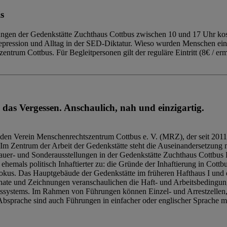
s
ngen der Gedenkstätte Zuchthaus Cottbus zwischen 10 und 17 Uhr kost
Repression und Alltag in der SED-Diktatur. Wieso wurden Menschen ei
trum Cottbus. Für Begleitpersonen gilt der reguläre Eintritt (8€ / erm
 das Vergessen. Anschaulich, nah und einzigartig.
den Verein Menschenrechtszentrum Cottbus e. V. (MRZ), der seit 2011
Im Zentrum der Arbeit der Gedenkstätte steht die Auseinandersetzung m
uer- und Sonderausstellungen in der Gedenkstätte Zuchthaus Cottbus B
hemals politisch Inhaftierter zu: die Gründe der Inhaftierung in Cottb
kus. Das Hauptgebäude der Gedenkstätte im früheren Hafthaus I und 
ate und Zeichnungen veranschaulichen die Haft- und Arbeitsbedingung
tssystems. Im Rahmen von Führungen können Einzel- und Arrestzellen
bsprache sind auch Führungen in einfacher oder englischer Sprache m