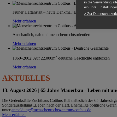
in die Verwendung all
ein. Ihre Einstellung
Früher Haftanstalt – heute Denkmal: Einen Ort im Wandel erle
> Zur Datenschutzerk
Mehr erfahren
Anschaulich, nah und menschenrechtsorientiert
Mehr erfahren
2
1860–2002: Auf 22.000m
deutsche Geschichte entdecken
Mehr erfahren
AKTUELLES
13. August 2026 |
65 Jahre Mauerbau - Leben mit und
Die Gedenkstätte Zuchthaus Cottbus lädt anlässlich des 65. Jahrest
Sonderausstellung „Leben nach der Haft. Ehemalige politische Gefang
unter
anmeldung@menschenrechtszentrum-cottbus.de
.
Mehr erfahren