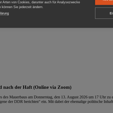
er Arten von Cookies, darunter auch für Analysezwecke
en können Sie jederzeit ändern.
ben
lärung
Ei
 nach der Haft (Online via Zoom)
ages des Mauerbaus am Donnerstag, den 13. August 2026 um 17 Uhr zu e
ene der DDR berichten“ ein. Mit dabei der ehemalige politische Inhaf