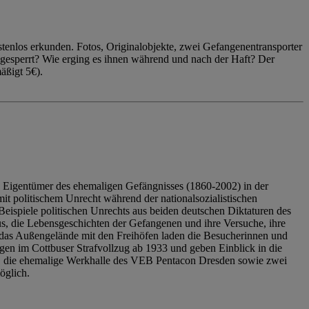
enlos erkunden. Fotos, Originalobjekte, zwei Gefangenentransporter
ngesperrt? Wie erging es ihnen während und nach der Haft? Der
äßigt 5€).
 Eigentümer des ehemaligen Gefängnisses (1860-2002) in der
it politischem Unrecht während der nationalsozialistischen
eispiele politischen Unrechts aus beiden deutschen Diktaturen des
us, die Lebensgeschichten der Gefangenen und ihre Versuche, ihre
das Außengelände mit den Freihöfen laden die Besucherinnen und
en im Cottbuser Strafvollzug ab 1933 und geben Einblick in die
, die ehemalige Werkhalle des VEB Pentacon Dresden sowie zwei
öglich.