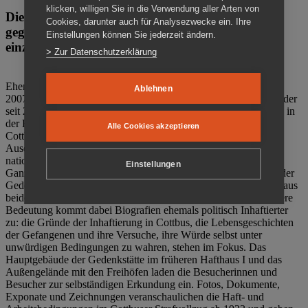
klicken, willigen Sie in die Verwendung aller Arten von
Die Gedenkstätte Zuchthaus Cottbus ist ein Ort
Cookies, darunter auch für Analysezwecke ein. Ihre
gegen das Vergessen. Anschaulich, nah und
Einstellungen können Sie jederzeit ändern.
einzigartig.
> Zur Datenschutzerklärung
Ehemalige politische Häftlinge der DDR gründeten im Oktober
Ablehnen
2007 den Verein Menschenrechtszentrum Cottbus e. V. (MRZ), der
seit 2011 Eigentümer des ehemaligen Gefängnisses (1860-2002) in
der Bautzener Straße und Träger der Gedenkstätte Zuchthaus
Alle Cookies akzeptieren
Cottbus ist. Im Zentrum der Arbeit der Gedenkstätte steht die
Auseinandersetzung mit politischem Unrecht während der
nationalsozialistischen Terrorherrschaft und der SED-Diktatur.
Einstellungen
Ganzjährig zeigen mehrere Dauer- und Sonderausstellungen in der
Gedenkstätte Zuchthaus Cottbus Beispiele politischen Unrechts aus
beiden deutschen Diktaturen des 20. Jahrhunderts. Eine besondere
Bedeutung kommt dabei Biografien ehemals politisch Inhaftierter
zu: die Gründe der Inhaftierung in Cottbus, die Lebensgeschichten
der Gefangenen und ihre Versuche, ihre Würde selbst unter
unwürdigen Bedingungen zu wahren, stehen im Fokus. Das
Hauptgebäude der Gedenkstätte im früheren Hafthaus I und das
Außengelände mit den Freihöfen laden die Besucherinnen und
Besucher zur selbständigen Erkundung ein. Fotos, Dokumente,
Exponate und Zeichnungen veranschaulichen die Haft- und