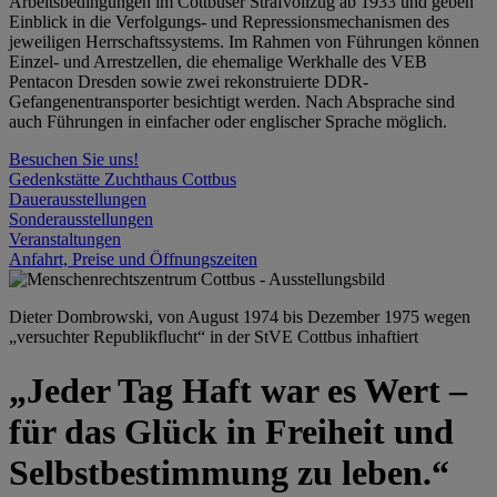
Arbeitsbedingungen im Cottbuser Strafvollzug ab 1933 und geben
Einblick in die Verfolgungs- und Repressionsmechanismen des
jeweiligen Herrschaftssystems. Im Rahmen von Führungen können
Einzel- und Arrestzellen, die ehemalige Werkhalle des VEB
Pentacon Dresden sowie zwei rekonstruierte DDR-
Gefangenentransporter besichtigt werden. Nach Absprache sind
auch Führungen in einfacher oder englischer Sprache möglich.
Besuchen Sie uns!
Gedenkstätte Zuchthaus Cottbus
Dauerausstellungen
Sonderausstellungen
Veranstaltungen
Anfahrt, Preise und Öffnungszeiten
Dieter Dombrowski, von August 1974 bis Dezember 1975 wegen
„versuchter Republikflucht“ in der StVE Cottbus inhaftiert
„Jeder Tag Haft war es Wert –
für das Glück in Freiheit und
Selbstbestimmung zu leben.“