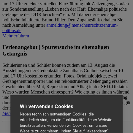
um 17 Uhr zu einer virtuellen Kurzführung mit Zeitzeugengespräch
zur Sonderausstellung „Leben nach der Haft. Ehemalige politische
Gefangene der DDR berichten“ ein. Mit dabei der ehemalige
politische Inhaftierte Bruno Hiller. Den Zugangslink erhalten Sie
nach Anmeldung unter
anmeldung@menschenrechtszentrum-
cottbus.de
.
Mehr erfahren
Ferienangebot | Spurensuche im ehemaligen
Gefängnis
Schülerinnen und Schüler können zudem am 13. August die
Ausstellungen der Gedenkstätte Zuchthaus Cottbus zwischen 10
und 17 Uhr kostenlos erkunden. Fotos, Originalobjekte, zwei
Gefangenentransporter und ein rekonstruierter Zellengang erzählen
Geschichten über Mut, Repression und Alltag in der SED-Diktatur.
Wieso wurden Menschen eingesperrt? Wie erging es ihnen während
und nach der Haft? Der Besuch erfolgt individuell ohne Betreuung
durch das Menschenrechtszentrum Cottbus. Für Begleitpersonen gilt
Wir verwenden Cookies
der reguläre Eintritt (8€ / ermäßigt 5€).
Mehr erfahren
Neben technisch notwendigen Cookies, die
erforderlich sind, um die Funktionalität dieser Website
bereitzustellen, verwenden wir Cookies, um unsere
Website zu optimieren. Indem Sie auf "akzeptieren"