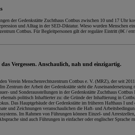
s
ngen der Gedenkstätte Zuchthaus Cottbus zwischen 10 und 17 Uhr kost
Repression und Alltag in der SED-Diktatur. Wieso wurden Menschen ei
trum Cottbus. Für Begleitpersonen gilt der reguläre Eintritt (8€ / erm
 das Vergessen. Anschaulich, nah und einzigartig.
den Verein Menschenrechtszentrum Cottbus e. V. (MRZ), der seit 2011
Im Zentrum der Arbeit der Gedenkstätte steht die Auseinandersetzung m
uer- und Sonderausstellungen in der Gedenkstätte Zuchthaus Cottbus B
hemals politisch Inhaftierter zu: die Gründe der Inhaftierung in Cottb
kus. Das Hauptgebäude der Gedenkstätte im früheren Hafthaus I und 
ate und Zeichnungen veranschaulichen die Haft- und Arbeitsbedingung
tssystems. Im Rahmen von Führungen können Einzel- und Arrestzellen
bsprache sind auch Führungen in einfacher oder englischer Sprache m