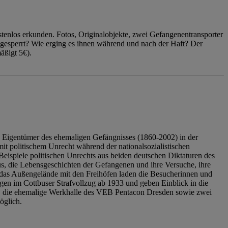
enlos erkunden. Fotos, Originalobjekte, zwei Gefangenentransporter
ngesperrt? Wie erging es ihnen während und nach der Haft? Der
äßigt 5€).
 Eigentümer des ehemaligen Gefängnisses (1860-2002) in der
it politischem Unrecht während der nationalsozialistischen
eispiele politischen Unrechts aus beiden deutschen Diktaturen des
us, die Lebensgeschichten der Gefangenen und ihre Versuche, ihre
das Außengelände mit den Freihöfen laden die Besucherinnen und
en im Cottbuser Strafvollzug ab 1933 und geben Einblick in die
, die ehemalige Werkhalle des VEB Pentacon Dresden sowie zwei
öglich.