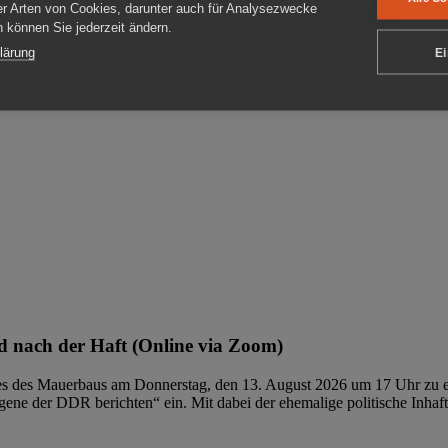
er Arten von Cookies, darunter auch für Analysezwecke
en können Sie jederzeit ändern.
ben
lärung
Ei
 nach der Haft (Online via Zoom)
ages des Mauerbaus am Donnerstag, den 13. August 2026 um 17 Uhr zu e
ene der DDR berichten“ ein. Mit dabei der ehemalige politische Inhaf