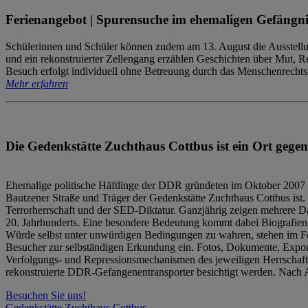
Ferienangebot | Spurensuche im ehemaligen Gefängni
Schülerinnen und Schüler können zudem am 13. August die Ausstellu
und ein rekonstruierter Zellengang erzählen Geschichten über Mut, 
Besuch erfolgt individuell ohne Betreuung durch das Menschenrechtszen
Mehr erfahren
Die Gedenkstätte Zuchthaus Cottbus ist ein Ort gegen
Ehemalige politische Häftlinge der DDR gründeten im Oktober 2007 
Bautzener Straße und Träger der Gedenkstätte Zuchthaus Cottbus ist. 
Terrorherrschaft und der SED-Diktatur. Ganzjährig zeigen mehrere Da
20. Jahrhunderts. Eine besondere Bedeutung kommt dabei Biografien e
Würde selbst unter unwürdigen Bedingungen zu wahren, stehen im Fo
Besucher zur selbständigen Erkundung ein. Fotos, Dokumente, Expon
Verfolgungs- und Repressionsmechanismen des jeweiligen Herrschaf
rekonstruierte DDR-Gefangenentransporter besichtigt werden. Nach A
Besuchen Sie uns!
Gedenkstätte Zuchthaus Cottbus