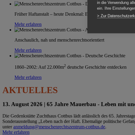
in die Verwendung all
ein. Ihre Einstellung
Früher Haftanstalt – heute Denkmal: Einen Ort im Wandel erle
> Zur Datenschutzerk
Mehr erfahren
Anschaulich, nah und menschenrechtsorientiert
Mehr erfahren
2
1860–2002: Auf 22.000m
deutsche Geschichte entdecken
Mehr erfahren
AKTUELLES
13. August 2026 |
65 Jahre Mauerbau - Leben mit und
Die Gedenkstätte Zuchthaus Cottbus lädt anlässlich des 65. Jahrest
Sonderausstellung „Leben nach der Haft. Ehemalige politische Gefang
unter
anmeldung@menschenrechtszentrum-cottbus.de
.
Mehr erfahren