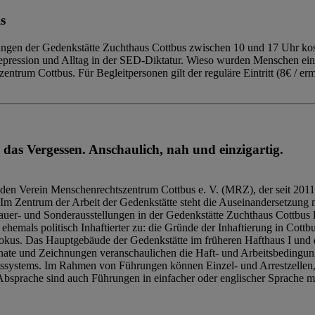
s
ngen der Gedenkstätte Zuchthaus Cottbus zwischen 10 und 17 Uhr kost
Repression und Alltag in der SED-Diktatur. Wieso wurden Menschen ei
trum Cottbus. Für Begleitpersonen gilt der reguläre Eintritt (8€ / erm
 das Vergessen. Anschaulich, nah und einzigartig.
den Verein Menschenrechtszentrum Cottbus e. V. (MRZ), der seit 2011
Im Zentrum der Arbeit der Gedenkstätte steht die Auseinandersetzung m
uer- und Sonderausstellungen in der Gedenkstätte Zuchthaus Cottbus B
hemals politisch Inhaftierter zu: die Gründe der Inhaftierung in Cottb
kus. Das Hauptgebäude der Gedenkstätte im früheren Hafthaus I und 
ate und Zeichnungen veranschaulichen die Haft- und Arbeitsbedingung
tssystems. Im Rahmen von Führungen können Einzel- und Arrestzellen
bsprache sind auch Führungen in einfacher oder englischer Sprache m