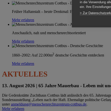
in die Verwendung all
ein. Ihre Einstellung
Früher Haftanstalt – heute Denkmal: Einen Ort im Wandel erle
> Zur Datenschutzerk
Mehr erfahren
Anschaulich, nah und menschenrechtsorientiert
Mehr erfahren
2
1860–2002: Auf 22.000m
deutsche Geschichte entdecken
Mehr erfahren
AKTUELLES
13. August 2026 |
65 Jahre Mauerbau - Leben mit und
Die Gedenkstätte Zuchthaus Cottbus lädt anlässlich des 65. Jahrest
Sonderausstellung „Leben nach der Haft. Ehemalige politische Gefang
unter
anmeldung@menschenrechtszentrum-cottbus.de
.
Mehr erfahren