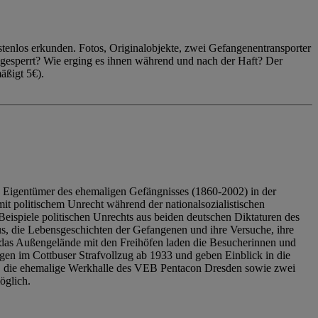
enlos erkunden. Fotos, Originalobjekte, zwei Gefangenentransporter
ngesperrt? Wie erging es ihnen während und nach der Haft? Der
äßigt 5€).
 Eigentümer des ehemaligen Gefängnisses (1860-2002) in der
it politischem Unrecht während der nationalsozialistischen
eispiele politischen Unrechts aus beiden deutschen Diktaturen des
us, die Lebensgeschichten der Gefangenen und ihre Versuche, ihre
das Außengelände mit den Freihöfen laden die Besucherinnen und
en im Cottbuser Strafvollzug ab 1933 und geben Einblick in die
, die ehemalige Werkhalle des VEB Pentacon Dresden sowie zwei
öglich.