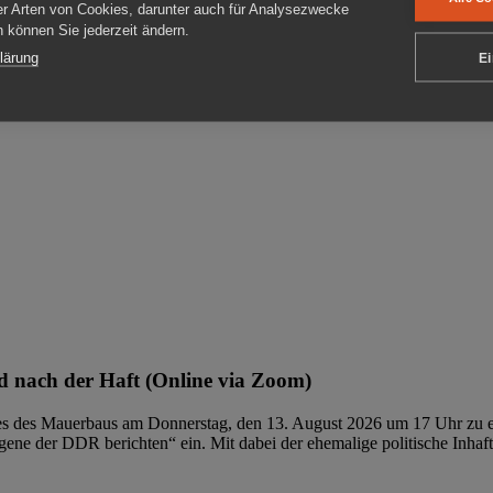
er Arten von Cookies, darunter auch für Analysezwecke
en können Sie jederzeit ändern.
ben
lärung
Ei
 nach der Haft (Online via Zoom)
ages des Mauerbaus am Donnerstag, den 13. August 2026 um 17 Uhr zu e
ene der DDR berichten“ ein. Mit dabei der ehemalige politische Inhaf