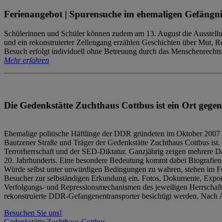
Ferienangebot | Spurensuche im ehemaligen Gefängni
Schülerinnen und Schüler können zudem am 13. August die Ausstellu
und ein rekonstruierter Zellengang erzählen Geschichten über Mut, 
Besuch erfolgt individuell ohne Betreuung durch das Menschenrechtszen
Mehr erfahren
Die Gedenkstätte Zuchthaus Cottbus ist ein Ort gegen
Ehemalige politische Häftlinge der DDR gründeten im Oktober 2007 
Bautzener Straße und Träger der Gedenkstätte Zuchthaus Cottbus ist. 
Terrorherrschaft und der SED-Diktatur. Ganzjährig zeigen mehrere Da
20. Jahrhunderts. Eine besondere Bedeutung kommt dabei Biografien e
Würde selbst unter unwürdigen Bedingungen zu wahren, stehen im Fo
Besucher zur selbständigen Erkundung ein. Fotos, Dokumente, Expon
Verfolgungs- und Repressionsmechanismen des jeweiligen Herrschaf
rekonstruierte DDR-Gefangenentransporter besichtigt werden. Nach A
Besuchen Sie uns!
Gedenkstätte Zuchthaus Cottbus