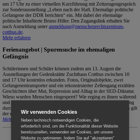
um 17 Uhr zu einer virtuellen Kurzführung mit Zeitzeugengespräch
zur Sonderausstellung „Leben nach der Haft. Ehemalige politische
Gefangene der DDR berichten“ ein. Mit dabei der ehemalige
politische Inhaftierte Bruno Hiller. Den Zugangslink erhalten Sie
nach Anmeldung unter
anmeldung@menschenrechtszentrum-
cottbus.de
.
Mehr erfahren
Ferienangebot | Spurensuche im ehemaligen
Gefängnis
Schülerinnen und Schüler können zudem am 13. August die
Ausstellungen der Gedenkstätte Zuchthaus Cottbus zwischen 10
und 17 Uhr kostenlos erkunden. Fotos, Originalobjekte, zwei
Gefangenentransporter und ein rekonstruierter Zellengang erzählen
Geschichten über Mut, Repression und Alltag in der SED-Diktatur.
Wieso wurden Menschen eingesperrt? Wie erging es ihnen während
und nach der Haft? Der Besuch erfolgt individuell ohne Betreuung
durch das Menschenrechtszentrum Cottbus. Für Begleitpersonen gilt
Wir verwenden Cookies
der reguläre Eintritt (8€ / ermäßigt 5€).
Mehr erfahren
Neben technisch notwendigen Cookies, die
erforderlich sind, um die Funktionalität dieser Website
bereitzustellen, verwenden wir Cookies, um unsere
Website zu optimieren. Indem Sie auf "akzeptieren"