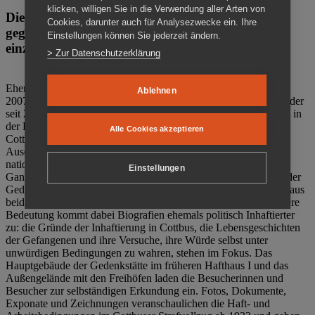
klicken, willigen Sie in die Verwendung aller Arten von
Die Gedenkstätte Zuchthaus Cottbus ist ein Ort
Cookies, darunter auch für Analysezwecke ein. Ihre
gegen das Vergessen. Anschaulich, nah und
Einstellungen können Sie jederzeit ändern.
einzigartig.
> Zur Datenschutzerklärung
Ehemalige politische Häftlinge der DDR gründeten im Oktober
Ablehnen
2007 den Verein Menschenrechtszentrum Cottbus e. V. (MRZ), der
seit 2011 Eigentümer des ehemaligen Gefängnisses (1860-2002) in
der Bautzener Straße und Träger der Gedenkstätte Zuchthaus
Alle Cookies akzeptieren
Cottbus ist. Im Zentrum der Arbeit der Gedenkstätte steht die
Auseinandersetzung mit politischem Unrecht während der
nationalsozialistischen Terrorherrschaft und der SED-Diktatur.
Einstellungen
Ganzjährig zeigen mehrere Dauer- und Sonderausstellungen in der
Gedenkstätte Zuchthaus Cottbus Beispiele politischen Unrechts aus
beiden deutschen Diktaturen des 20. Jahrhunderts. Eine besondere
Bedeutung kommt dabei Biografien ehemals politisch Inhaftierter
zu: die Gründe der Inhaftierung in Cottbus, die Lebensgeschichten
der Gefangenen und ihre Versuche, ihre Würde selbst unter
unwürdigen Bedingungen zu wahren, stehen im Fokus. Das
Hauptgebäude der Gedenkstätte im früheren Hafthaus I und das
Außengelände mit den Freihöfen laden die Besucherinnen und
Besucher zur selbständigen Erkundung ein. Fotos, Dokumente,
Exponate und Zeichnungen veranschaulichen die Haft- und