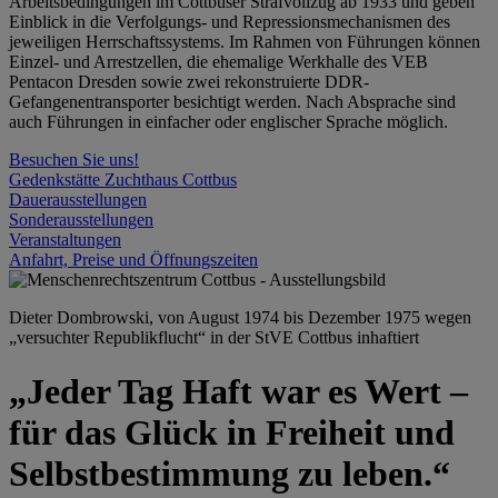
Arbeitsbedingungen im Cottbuser Strafvollzug ab 1933 und geben
Einblick in die Verfolgungs- und Repressionsmechanismen des
jeweiligen Herrschaftssystems. Im Rahmen von Führungen können
Einzel- und Arrestzellen, die ehemalige Werkhalle des VEB
Pentacon Dresden sowie zwei rekonstruierte DDR-
Gefangenentransporter besichtigt werden. Nach Absprache sind
auch Führungen in einfacher oder englischer Sprache möglich.
Besuchen Sie uns!
Gedenkstätte Zuchthaus Cottbus
Dauerausstellungen
Sonderausstellungen
Veranstaltungen
Anfahrt, Preise und Öffnungszeiten
Dieter Dombrowski, von August 1974 bis Dezember 1975 wegen
„versuchter Republikflucht“ in der StVE Cottbus inhaftiert
„Jeder Tag Haft war es Wert –
für das Glück in Freiheit und
Selbstbestimmung zu leben.“