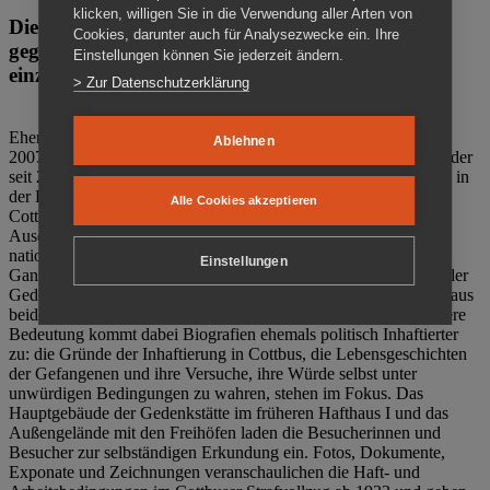
klicken, willigen Sie in die Verwendung aller Arten von
Die Gedenkstätte Zuchthaus Cottbus ist ein Ort
Cookies, darunter auch für Analysezwecke ein. Ihre
gegen das Vergessen. Anschaulich, nah und
Einstellungen können Sie jederzeit ändern.
einzigartig.
> Zur Datenschutzerklärung
Ehemalige politische Häftlinge der DDR gründeten im Oktober
Ablehnen
2007 den Verein Menschenrechtszentrum Cottbus e. V. (MRZ), der
seit 2011 Eigentümer des ehemaligen Gefängnisses (1860-2002) in
der Bautzener Straße und Träger der Gedenkstätte Zuchthaus
Alle Cookies akzeptieren
Cottbus ist. Im Zentrum der Arbeit der Gedenkstätte steht die
Auseinandersetzung mit politischem Unrecht während der
nationalsozialistischen Terrorherrschaft und der SED-Diktatur.
Einstellungen
Ganzjährig zeigen mehrere Dauer- und Sonderausstellungen in der
Gedenkstätte Zuchthaus Cottbus Beispiele politischen Unrechts aus
beiden deutschen Diktaturen des 20. Jahrhunderts. Eine besondere
Bedeutung kommt dabei Biografien ehemals politisch Inhaftierter
zu: die Gründe der Inhaftierung in Cottbus, die Lebensgeschichten
der Gefangenen und ihre Versuche, ihre Würde selbst unter
unwürdigen Bedingungen zu wahren, stehen im Fokus. Das
Hauptgebäude der Gedenkstätte im früheren Hafthaus I und das
Außengelände mit den Freihöfen laden die Besucherinnen und
Besucher zur selbständigen Erkundung ein. Fotos, Dokumente,
Exponate und Zeichnungen veranschaulichen die Haft- und