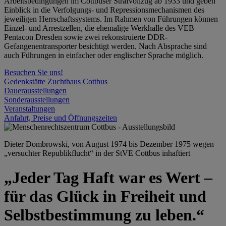
Arbeitsbedingungen im Cottbuser Strafvollzug ab 1933 und geben
Einblick in die Verfolgungs- und Repressionsmechanismen des
jeweiligen Herrschaftssystems. Im Rahmen von Führungen können
Einzel- und Arrestzellen, die ehemalige Werkhalle des VEB
Pentacon Dresden sowie zwei rekonstruierte DDR-
Gefangenentransporter besichtigt werden. Nach Absprache sind
auch Führungen in einfacher oder englischer Sprache möglich.
Besuchen Sie uns!
Gedenkstätte Zuchthaus Cottbus
Dauerausstellungen
Sonderausstellungen
Veranstaltungen
Anfahrt, Preise und Öffnungszeiten
Dieter Dombrowski, von August 1974 bis Dezember 1975 wegen
„versuchter Republikflucht“ in der StVE Cottbus inhaftiert
„Jeder Tag Haft war es Wert –
für das Glück in Freiheit und
Selbstbestimmung zu leben.“