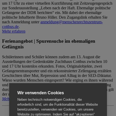
um 17 Uhr zu einer virtuellen Kurzführung mit Zeitzeugengespräch
zur Sonderausstellung „Leben nach der Haft. Ehemalige politische
Gefangene der DDR berichten“ ein. Mit dabei der ehemalige
politische Inhaftierte Bruno Hiller. Den Zugangslink erhalten Sie
nach Anmeldung unter
anmeldung@menschenrechtszentrum-
cottbus.de
.
Mehr erfahren
Ferienangebot | Spurensuche im ehemaligen
Gefängnis
Schülerinnen und Schüler können zudem am 13. August die
Ausstellungen der Gedenkstätte Zuchthaus Cottbus zwischen 10
und 17 Uhr kostenlos erkunden. Fotos, Originalobjekte, zwei
Gefangenentransporter und ein rekonstruierter Zellengang erzählen
Geschichten über Mut, Repression und Alltag in der SED-Diktatur.
Wieso wurden Menschen eingesperrt? Wie erging es ihnen während
und nach der Haft? Der Besuch erfolgt individuell ohne Betreuung
durch das Menschenrechtszentrum Cottbus. Für Begleitpersonen gilt
Wir verwenden Cookies
der reguläre Eintritt (8€ / ermäßigt 5€).
Mehr erfahren
Neben technisch notwendigen Cookies, die
erforderlich sind, um die Funktionalität dieser Website
bereitzustellen, verwenden wir Cookies, um unsere
Website zu optimieren. Indem Sie auf "akzeptieren"