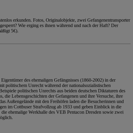
enlos erkunden. Fotos, Originalobjekte, zwei Gefangenentransporter
ngesperrt? Wie erging es ihnen während und nach der Haft? Der
äßigt 5€).
 Eigentümer des ehemaligen Gefängnisses (1860-2002) in der
it politischem Unrecht während der nationalsozialistischen
eispiele politischen Unrechts aus beiden deutschen Diktaturen des
us, die Lebensgeschichten der Gefangenen und ihre Versuche, ihre
das Außengelände mit den Freihöfen laden die Besucherinnen und
en im Cottbuser Strafvollzug ab 1933 und geben Einblick in die
, die ehemalige Werkhalle des VEB Pentacon Dresden sowie zwei
öglich.