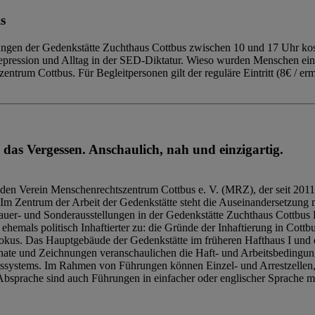
s
ngen der Gedenkstätte Zuchthaus Cottbus zwischen 10 und 17 Uhr kost
Repression und Alltag in der SED-Diktatur. Wieso wurden Menschen ei
trum Cottbus. Für Begleitpersonen gilt der reguläre Eintritt (8€ / erm
 das Vergessen. Anschaulich, nah und einzigartig.
den Verein Menschenrechtszentrum Cottbus e. V. (MRZ), der seit 2011
Im Zentrum der Arbeit der Gedenkstätte steht die Auseinandersetzung m
uer- und Sonderausstellungen in der Gedenkstätte Zuchthaus Cottbus B
hemals politisch Inhaftierter zu: die Gründe der Inhaftierung in Cottb
kus. Das Hauptgebäude der Gedenkstätte im früheren Hafthaus I und 
ate und Zeichnungen veranschaulichen die Haft- und Arbeitsbedingung
tssystems. Im Rahmen von Führungen können Einzel- und Arrestzellen
bsprache sind auch Führungen in einfacher oder englischer Sprache m