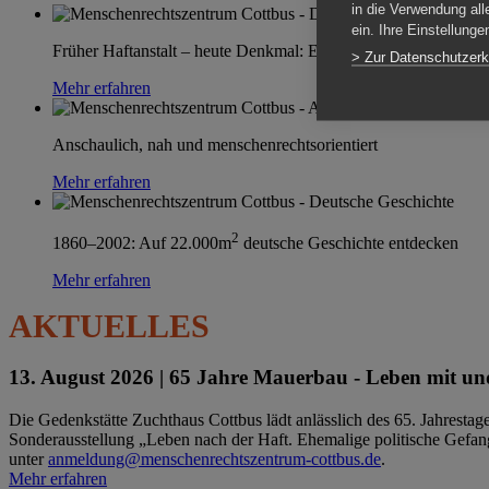
in die Verwendung all
ein. Ihre Einstellung
Früher Haftanstalt – heute Denkmal: Einen Ort im Wandel erle
> Zur Datenschutzerk
Mehr erfahren
Anschaulich, nah und menschenrechtsorientiert
Mehr erfahren
2
1860–2002: Auf 22.000m
deutsche Geschichte entdecken
Mehr erfahren
AKTUELLES
13. August 2026 |
65 Jahre Mauerbau - Leben mit und
Die Gedenkstätte Zuchthaus Cottbus lädt anlässlich des 65. Jahrest
Sonderausstellung „Leben nach der Haft. Ehemalige politische Gefang
unter
anmeldung@menschenrechtszentrum-cottbus.de
.
Mehr erfahren