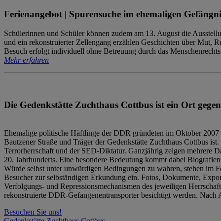
Ferienangebot | Spurensuche im ehemaligen Gefängni
Schülerinnen und Schüler können zudem am 13. August die Ausstellu
und ein rekonstruierter Zellengang erzählen Geschichten über Mut, 
Besuch erfolgt individuell ohne Betreuung durch das Menschenrechtszen
Mehr erfahren
Die Gedenkstätte Zuchthaus Cottbus ist ein Ort gegen
Ehemalige politische Häftlinge der DDR gründeten im Oktober 2007 
Bautzener Straße und Träger der Gedenkstätte Zuchthaus Cottbus ist. 
Terrorherrschaft und der SED-Diktatur. Ganzjährig zeigen mehrere Da
20. Jahrhunderts. Eine besondere Bedeutung kommt dabei Biografien e
Würde selbst unter unwürdigen Bedingungen zu wahren, stehen im Fo
Besucher zur selbständigen Erkundung ein. Fotos, Dokumente, Expon
Verfolgungs- und Repressionsmechanismen des jeweiligen Herrschaf
rekonstruierte DDR-Gefangenentransporter besichtigt werden. Nach A
Besuchen Sie uns!
Gedenkstätte Zuchthaus Cottbus