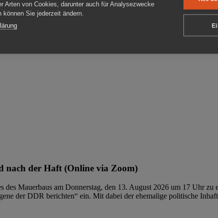
er Arten von Cookies, darunter auch für Analysezwecke
en können Sie jederzeit ändern.
ben
lärung
Ei
 nach der Haft (Online via Zoom)
ages des Mauerbaus am Donnerstag, den 13. August 2026 um 17 Uhr zu e
ene der DDR berichten“ ein. Mit dabei der ehemalige politische Inhaf