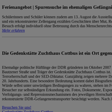
Ferienangebot | Spurensuche im ehemaligen Gefängni
Schülerinnen und Schüler können zudem am 13. August die Ausstellu
und ein rekonstruierter Zellengang erzählen Geschichten über Mut, 
Besuch erfolgt individuell ohne Betreuung durch das Menschenrechtszen
Mehr erfahren
Die Gedenkstätte Zuchthaus Cottbus ist ein Ort gegen
Ehemalige politische Häftlinge der DDR gründeten im Oktober 2007 
Bautzener Straße und Träger der Gedenkstätte Zuchthaus Cottbus ist. 
Terrorherrschaft und der SED-Diktatur. Ganzjährig zeigen mehrere Da
20. Jahrhunderts. Eine besondere Bedeutung kommt dabei Biografien e
Würde selbst unter unwürdigen Bedingungen zu wahren, stehen im Fo
Besucher zur selbständigen Erkundung ein. Fotos, Dokumente, Expon
Verfolgungs- und Repressionsmechanismen des jeweiligen Herrschaf
rekonstruierte DDR-Gefangenentransporter besichtigt werden. Nach A
Besuchen Sie uns!
Gedenkstätte Zuchthaus Cottbus