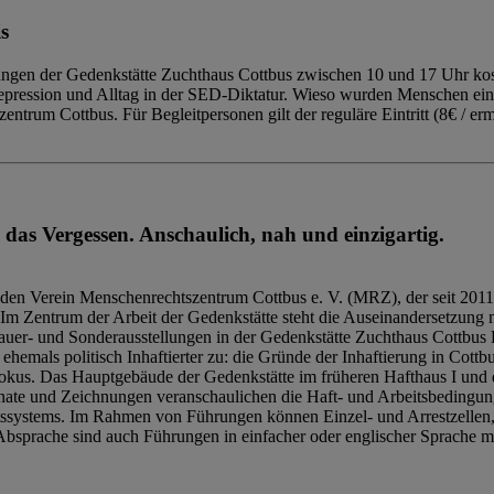
s
ngen der Gedenkstätte Zuchthaus Cottbus zwischen 10 und 17 Uhr kost
Repression und Alltag in der SED-Diktatur. Wieso wurden Menschen ei
trum Cottbus. Für Begleitpersonen gilt der reguläre Eintritt (8€ / erm
 das Vergessen. Anschaulich, nah und einzigartig.
den Verein Menschenrechtszentrum Cottbus e. V. (MRZ), der seit 2011
Im Zentrum der Arbeit der Gedenkstätte steht die Auseinandersetzung m
uer- und Sonderausstellungen in der Gedenkstätte Zuchthaus Cottbus B
hemals politisch Inhaftierter zu: die Gründe der Inhaftierung in Cottb
kus. Das Hauptgebäude der Gedenkstätte im früheren Hafthaus I und 
ate und Zeichnungen veranschaulichen die Haft- und Arbeitsbedingung
tssystems. Im Rahmen von Führungen können Einzel- und Arrestzellen
bsprache sind auch Führungen in einfacher oder englischer Sprache m