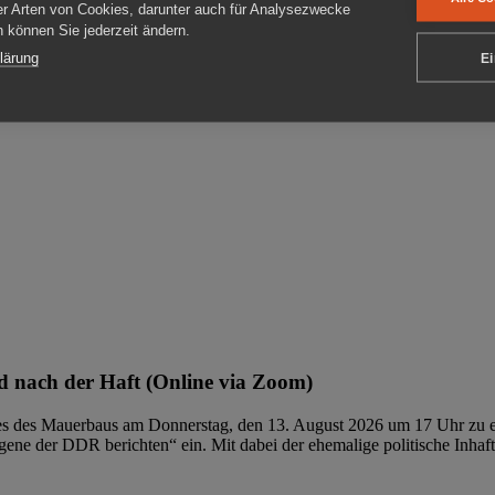
er Arten von Cookies, darunter auch für Analysezwecke
en können Sie jederzeit ändern.
ben
lärung
Ei
 nach der Haft (Online via Zoom)
ages des Mauerbaus am Donnerstag, den 13. August 2026 um 17 Uhr zu e
ene der DDR berichten“ ein. Mit dabei der ehemalige politische Inhaf