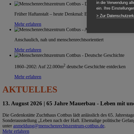
in die Verwendung all
ein. Ihre Einstellung
Früher Haftanstalt – heute Denkmal: Einen Ort im Wandel erle
> Zur Datenschutzerk
Mehr erfahren
Anschaulich, nah und menschenrechtsorientiert
Mehr erfahren
2
1860–2002: Auf 22.000m
deutsche Geschichte entdecken
Mehr erfahren
AKTUELLES
13. August 2026 |
65 Jahre Mauerbau - Leben mit und
Die Gedenkstätte Zuchthaus Cottbus lädt anlässlich des 65. Jahrest
Sonderausstellung „Leben nach der Haft. Ehemalige politische Gefang
unter
anmeldung@menschenrechtszentrum-cottbus.de
.
Mehr erfahren