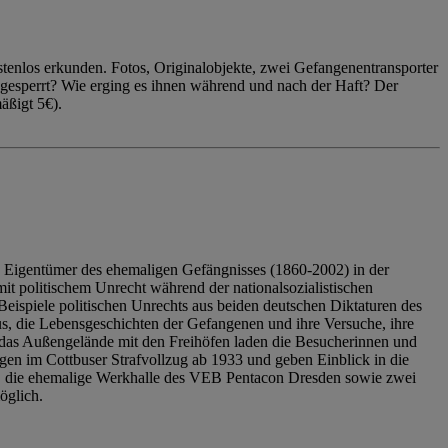
enlos erkunden. Fotos, Originalobjekte, zwei Gefangenentransporter
ngesperrt? Wie erging es ihnen während und nach der Haft? Der
äßigt 5€).
 Eigentümer des ehemaligen Gefängnisses (1860-2002) in der
it politischem Unrecht während der nationalsozialistischen
eispiele politischen Unrechts aus beiden deutschen Diktaturen des
us, die Lebensgeschichten der Gefangenen und ihre Versuche, ihre
das Außengelände mit den Freihöfen laden die Besucherinnen und
en im Cottbuser Strafvollzug ab 1933 und geben Einblick in die
, die ehemalige Werkhalle des VEB Pentacon Dresden sowie zwei
öglich.