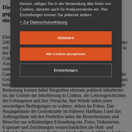
klicken, willigen Sie in die Verwendung aller Arten von
Die Gedenkstätte Zuchthaus Cottbus ist ein Ort
Cookies, darunter auch für Analysezwecke ein. Ihre
gegen das Vergessen. Anschaulich, nah und
Einstellungen können Sie jederzeit ändern.
einzigartig.
> Zur Datenschutzerklärung
Ehemalige politische Häftlinge der DDR gründeten im Oktober
Ablehnen
2007 den Verein Menschenrechtszentrum Cottbus e. V. (MRZ), der
seit 2011 Eigentümer des ehemaligen Gefängnisses (1860-2002) in
der Bautzener Straße und Träger der Gedenkstätte Zuchthaus
Alle Cookies akzeptieren
Cottbus ist. Im Zentrum der Arbeit der Gedenkstätte steht die
Auseinandersetzung mit politischem Unrecht während der
nationalsozialistischen Terrorherrschaft und der SED-Diktatur.
Einstellungen
Ganzjährig zeigen mehrere Dauer- und Sonderausstellungen in der
Gedenkstätte Zuchthaus Cottbus Beispiele politischen Unrechts aus
beiden deutschen Diktaturen des 20. Jahrhunderts. Eine besondere
Bedeutung kommt dabei Biografien ehemals politisch Inhaftierter
zu: die Gründe der Inhaftierung in Cottbus, die Lebensgeschichten
der Gefangenen und ihre Versuche, ihre Würde selbst unter
unwürdigen Bedingungen zu wahren, stehen im Fokus. Das
Hauptgebäude der Gedenkstätte im früheren Hafthaus I und das
Außengelände mit den Freihöfen laden die Besucherinnen und
Besucher zur selbständigen Erkundung ein. Fotos, Dokumente,
Exponate und Zeichnungen veranschaulichen die Haft- und