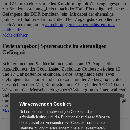
um 17 Uhr zu einer virtuellen Kurzführung mit Zeitzeugengespräch
zur Sonderausstellung „Leben nach der Haft. Ehemalige politische
Gefangene der DDR berichten“ ein. Mit dabei der ehemalige
politische Inhaftierte Bruno Hiller. Den Zugangslink erhalten Sie
nach Anmeldung unter
anmeldung@menschenrechtszentrum-
cottbus.de
.
Mehr erfahren
Ferienangebot | Spurensuche im ehemaligen
Gefängnis
Schülerinnen und Schüler können zudem am 13. August die
Ausstellungen der Gedenkstätte Zuchthaus Cottbus zwischen 10
und 17 Uhr kostenlos erkunden. Fotos, Originalobjekte, zwei
Gefangenentransporter und ein rekonstruierter Zellengang erzählen
Geschichten über Mut, Repression und Alltag in der SED-Diktatur.
Wieso wurden Menschen eingesperrt? Wie erging es ihnen während
und nach der Haft? Der Besuch erfolgt individuell ohne Betreuung
durch das Menschenrechtszentrum Cottbus. Für Begleitpersonen gilt
Wir verwenden Cookies
der reguläre Eintritt (8€ / ermäßigt 5€).
Mehr erfahren
Neben technisch notwendigen Cookies, die
erforderlich sind, um die Funktionalität dieser Website
bereitzustellen, verwenden wir Cookies, um unsere
Website zu optimieren. Indem Sie auf "akzeptieren"