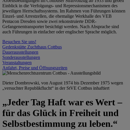
Arbeitsbedingungen im Cottbuser Strafvollzug ab 1933 und geben
Einblick in die Verfolgungs- und Repressionsmechanismen des
jeweiligen Herrschaftssystems. Im Rahmen von Führungen können
Einzel- und Arrestzellen, die ehemalige Werkhalle des VEB
Pentacon Dresden sowie zwei rekonstruierte DDR-
Gefangenentransporter besichtigt werden. Nach Absprache sind
auch Führungen in einfacher oder englischer Sprache möglich.
Besuchen Sie uns!
Gedenkstätte Zuchthaus Cottbus
Dauerausstellungen
Sonderausstellungen
Veranstaltungen
Anfahrt, Preise und Öffnungszeiten
Dieter Dombrowski, von August 1974 bis Dezember 1975 wegen
„versuchter Republikflucht“ in der StVE Cottbus inhaftiert
„Jeder Tag Haft war es Wert –
für das Glück in Freiheit und
Selbstbestimmung zu leben.“