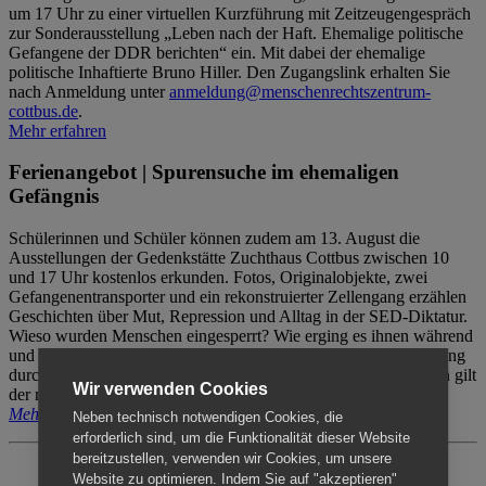
um 17 Uhr zu einer virtuellen Kurzführung mit Zeitzeugengespräch
zur Sonderausstellung „Leben nach der Haft. Ehemalige politische
Gefangene der DDR berichten“ ein. Mit dabei der ehemalige
politische Inhaftierte Bruno Hiller. Den Zugangslink erhalten Sie
nach Anmeldung unter
anmeldung@menschenrechtszentrum-
cottbus.de
.
Mehr erfahren
Ferienangebot | Spurensuche im ehemaligen
Gefängnis
Schülerinnen und Schüler können zudem am 13. August die
Ausstellungen der Gedenkstätte Zuchthaus Cottbus zwischen 10
und 17 Uhr kostenlos erkunden. Fotos, Originalobjekte, zwei
Gefangenentransporter und ein rekonstruierter Zellengang erzählen
Geschichten über Mut, Repression und Alltag in der SED-Diktatur.
Wieso wurden Menschen eingesperrt? Wie erging es ihnen während
und nach der Haft? Der Besuch erfolgt individuell ohne Betreuung
durch das Menschenrechtszentrum Cottbus. Für Begleitpersonen gilt
Wir verwenden Cookies
der reguläre Eintritt (8€ / ermäßigt 5€).
Mehr erfahren
Neben technisch notwendigen Cookies, die
erforderlich sind, um die Funktionalität dieser Website
bereitzustellen, verwenden wir Cookies, um unsere
Website zu optimieren. Indem Sie auf "akzeptieren"