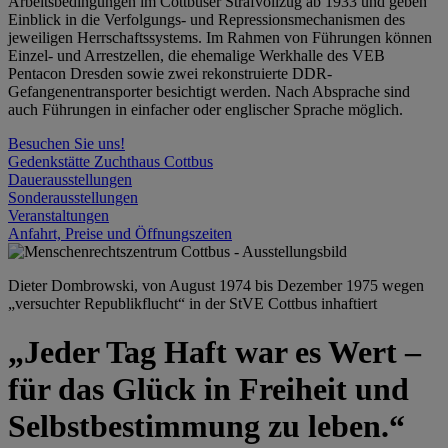
Arbeitsbedingungen im Cottbuser Strafvollzug ab 1933 und geben
Einblick in die Verfolgungs- und Repressionsmechanismen des
jeweiligen Herrschaftssystems. Im Rahmen von Führungen können
Einzel- und Arrestzellen, die ehemalige Werkhalle des VEB
Pentacon Dresden sowie zwei rekonstruierte DDR-
Gefangenentransporter besichtigt werden. Nach Absprache sind
auch Führungen in einfacher oder englischer Sprache möglich.
Besuchen Sie uns!
Gedenkstätte Zuchthaus Cottbus
Dauerausstellungen
Sonderausstellungen
Veranstaltungen
Anfahrt, Preise und Öffnungszeiten
Dieter Dombrowski, von August 1974 bis Dezember 1975 wegen
„versuchter Republikflucht“ in der StVE Cottbus inhaftiert
„Jeder Tag Haft war es Wert –
für das Glück in Freiheit und
Selbstbestimmung zu leben.“