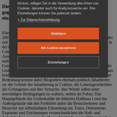
klicken, willigen Sie in die Verwendung aller Arten von
Die Gedenkstätte Zuchthaus Cottbus ist ein Ort
Cookies, darunter auch für Analysezwecke ein. Ihre
gegen das Vergessen. Anschaulich, nah und
Einstellungen können Sie jederzeit ändern.
einzigartig.
> Zur Datenschutzerklärung
Ehemalige politische Häftlinge der DDR gründeten im Oktober
Ablehnen
2007 den Verein Menschenrechtszentrum Cottbus e. V. (MRZ), der
seit 2011 Eigentümer des ehemaligen Gefängnisses (1860-2002) in
der Bautzener Straße und Träger der Gedenkstätte Zuchthaus
Alle Cookies akzeptieren
Cottbus ist. Im Zentrum der Arbeit der Gedenkstätte steht die
Auseinandersetzung mit politischem Unrecht während der
nationalsozialistischen Terrorherrschaft und der SED-Diktatur.
Einstellungen
Ganzjährig zeigen mehrere Dauer- und Sonderausstellungen in der
Gedenkstätte Zuchthaus Cottbus Beispiele politischen Unrechts aus
beiden deutschen Diktaturen des 20. Jahrhunderts. Eine besondere
Bedeutung kommt dabei Biografien ehemals politisch Inhaftierter
zu: die Gründe der Inhaftierung in Cottbus, die Lebensgeschichten
der Gefangenen und ihre Versuche, ihre Würde selbst unter
unwürdigen Bedingungen zu wahren, stehen im Fokus. Das
Hauptgebäude der Gedenkstätte im früheren Hafthaus I und das
Außengelände mit den Freihöfen laden die Besucherinnen und
Besucher zur selbständigen Erkundung ein. Fotos, Dokumente,
Exponate und Zeichnungen veranschaulichen die Haft- und