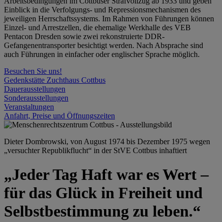
Arbeitsbedingungen im Cottbuser Strafvollzug ab 1933 und geben
Einblick in die Verfolgungs- und Repressionsmechanismen des
jeweiligen Herrschaftssystems. Im Rahmen von Führungen können
Einzel- und Arrestzellen, die ehemalige Werkhalle des VEB
Pentacon Dresden sowie zwei rekonstruierte DDR-
Gefangenentransporter besichtigt werden. Nach Absprache sind
auch Führungen in einfacher oder englischer Sprache möglich.
Besuchen Sie uns!
Gedenkstätte Zuchthaus Cottbus
Dauerausstellungen
Sonderausstellungen
Veranstaltungen
Anfahrt, Preise und Öffnungszeiten
Dieter Dombrowski, von August 1974 bis Dezember 1975 wegen
„versuchter Republikflucht“ in der StVE Cottbus inhaftiert
„Jeder Tag Haft war es Wert –
für das Glück in Freiheit und
Selbstbestimmung zu leben.“