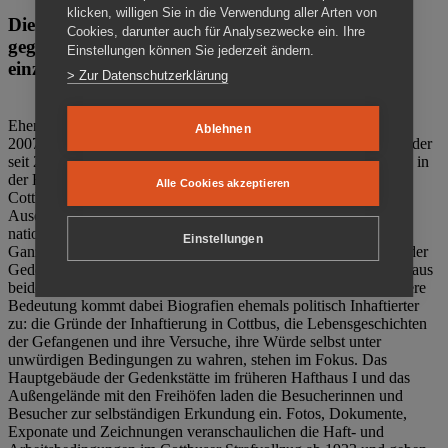
klicken, willigen Sie in die Verwendung aller Arten von
Die Gedenkstätte Zuchthaus Cottbus ist ein Ort
Cookies, darunter auch für Analysezwecke ein. Ihre
gegen das Vergessen. Anschaulich, nah und
Einstellungen können Sie jederzeit ändern.
einzigartig.
> Zur Datenschutzerklärung
Ehemalige politische Häftlinge der DDR gründeten im Oktober
Ablehnen
2007 den Verein Menschenrechtszentrum Cottbus e. V. (MRZ), der
seit 2011 Eigentümer des ehemaligen Gefängnisses (1860-2002) in
der Bautzener Straße und Träger der Gedenkstätte Zuchthaus
Alle Cookies akzeptieren
Cottbus ist. Im Zentrum der Arbeit der Gedenkstätte steht die
Auseinandersetzung mit politischem Unrecht während der
nationalsozialistischen Terrorherrschaft und der SED-Diktatur.
Einstellungen
Ganzjährig zeigen mehrere Dauer- und Sonderausstellungen in der
Gedenkstätte Zuchthaus Cottbus Beispiele politischen Unrechts aus
beiden deutschen Diktaturen des 20. Jahrhunderts. Eine besondere
Bedeutung kommt dabei Biografien ehemals politisch Inhaftierter
zu: die Gründe der Inhaftierung in Cottbus, die Lebensgeschichten
der Gefangenen und ihre Versuche, ihre Würde selbst unter
unwürdigen Bedingungen zu wahren, stehen im Fokus. Das
Hauptgebäude der Gedenkstätte im früheren Hafthaus I und das
Außengelände mit den Freihöfen laden die Besucherinnen und
Besucher zur selbständigen Erkundung ein. Fotos, Dokumente,
Exponate und Zeichnungen veranschaulichen die Haft- und