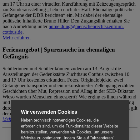
um 17 Uhr zu einer virtuellen Kurzführung mit Zeitzeugengespräch
zur Sonderausstellung „Leben nach der Haft. Ehemalige politische
Gefangene der DDR berichten“ ein. Mit dabei der ehemalige
politische Inhaftierte Bruno Hiller. Den Zugangslink erhalten Sie
nach Anmeldung unter
anmeldung@menschenrechtszentrum-
cottbus.de
.
Mehr erfahren
Ferienangebot | Spurensuche im ehemaligen
Gefängnis
Schülerinnen und Schüler können zudem am 13. August die
Ausstellungen der Gedenkstätte Zuchthaus Cottbus zwischen 10
und 17 Uhr kostenlos erkunden. Fotos, Originalobjekte, zwei
Gefangenentransporter und ein rekonstruierter Zellengang erzählen
Geschichten über Mut, Repression und Alltag in der SED-Diktatur.
Wieso wurden Menschen eingesperrt? Wie erging es ihnen während
und nach der Haft? Der Besuch erfolgt individuell ohne Betreuung
durch das Menschenrechtszentrum Cottbus. Für Begleitpersonen gilt
Wir verwenden Cookies
der reguläre Eintritt (8€ / ermäßigt 5€).
Mehr erfahren
Neben technisch notwendigen Cookies, die
erforderlich sind, um die Funktionalität dieser Website
bereitzustellen, verwenden wir Cookies, um unsere
Website zu optimieren. Indem Sie auf "akzeptieren"