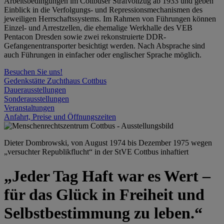
Arbeitsbedingungen im Cottbuser Strafvollzug ab 1933 und geben
Einblick in die Verfolgungs- und Repressionsmechanismen des
jeweiligen Herrschaftssystems. Im Rahmen von Führungen können
Einzel- und Arrestzellen, die ehemalige Werkhalle des VEB
Pentacon Dresden sowie zwei rekonstruierte DDR-
Gefangenentransporter besichtigt werden. Nach Absprache sind
auch Führungen in einfacher oder englischer Sprache möglich.
Besuchen Sie uns!
Gedenkstätte Zuchthaus Cottbus
Dauerausstellungen
Sonderausstellungen
Veranstaltungen
Anfahrt, Preise und Öffnungszeiten
Dieter Dombrowski, von August 1974 bis Dezember 1975 wegen
„versuchter Republikflucht“ in der StVE Cottbus inhaftiert
„Jeder Tag Haft war es Wert –
für das Glück in Freiheit und
Selbstbestimmung zu leben.“