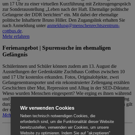
um 17 Uhr zu einer virtuellen Kurzführung mit Zeitzeugengespräch
zur Sonderausstellung „Leben nach der Haft. Ehemalige politische
Gefangene der DDR berichten“ ein. Mit dabei der ehemalige
politische Inhaftierte Bruno Hiller. Den Zugangslink erhalten Sie
nach Anmeldung unter
anmeldung@menschenrechtszentrum-
cottbus.de
.
Mehr erfahren
Ferienangebot | Spurensuche im ehemaligen
Gefängnis
Schülerinnen und Schüler können zudem am 13. August die
Ausstellungen der Gedenkstätte Zuchthaus Cottbus zwischen 10
und 17 Uhr kostenlos erkunden. Fotos, Originalobjekte, zwei
Gefangenentransporter und ein rekonstruierter Zellengang erzählen
Geschichten über Mut, Repression und Alltag in der SED-Diktatur.
Wieso wurden Menschen eingesperrt? Wie erging es ihnen während
und nach der Haft? Der Besuch erfolgt individuell ohne Betreuung
durch das Menschenrechtszentrum Cottbus. Für Begleitpersonen gilt
Wir verwenden Cookies
der reguläre Eintritt (8€ / ermäßigt 5€).
Mehr erfahren
Neben technisch notwendigen Cookies, die
erforderlich sind, um die Funktionalität dieser Website
bereitzustellen, verwenden wir Cookies, um unsere
Website zu optimieren. Indem Sie auf "akzeptieren"