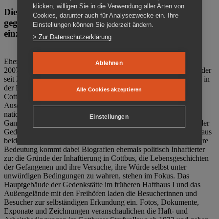
klicken, willigen Sie in die Verwendung aller Arten von
Die Gedenkstätte Zuchthaus Cottbus ist ein Ort
Cookies, darunter auch für Analysezwecke ein. Ihre
gegen das Vergessen. Anschaulich, nah und
Einstellungen können Sie jederzeit ändern.
einzigartig.
> Zur Datenschutzerklärung
Ehemalige politische Häftlinge der DDR gründeten im Oktober
Ablehnen
2007 den Verein Menschenrechtszentrum Cottbus e. V. (MRZ), der
seit 2011 Eigentümer des ehemaligen Gefängnisses (1860-2002) in
der Bautzener Straße und Träger der Gedenkstätte Zuchthaus
Alle Cookies akzeptieren
Cottbus ist. Im Zentrum der Arbeit der Gedenkstätte steht die
Auseinandersetzung mit politischem Unrecht während der
nationalsozialistischen Terrorherrschaft und der SED-Diktatur.
Einstellungen
Ganzjährig zeigen mehrere Dauer- und Sonderausstellungen in der
Gedenkstätte Zuchthaus Cottbus Beispiele politischen Unrechts aus
beiden deutschen Diktaturen des 20. Jahrhunderts. Eine besondere
Bedeutung kommt dabei Biografien ehemals politisch Inhaftierter
zu: die Gründe der Inhaftierung in Cottbus, die Lebensgeschichten
der Gefangenen und ihre Versuche, ihre Würde selbst unter
unwürdigen Bedingungen zu wahren, stehen im Fokus. Das
Hauptgebäude der Gedenkstätte im früheren Hafthaus I und das
Außengelände mit den Freihöfen laden die Besucherinnen und
Besucher zur selbständigen Erkundung ein. Fotos, Dokumente,
Exponate und Zeichnungen veranschaulichen die Haft- und